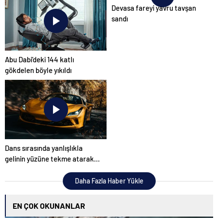
Devasa fareyi yavru tavşan
sandı
Abu Dabi’deki 144 katlı
gökdelen böyle yıkıldı
Dans sırasında yanlışlıkla
gelinin yüzüne tekme atarak
düğünü mahvetti
Daha Fazla Haber Yükle
EN ÇOK OKUNANLAR