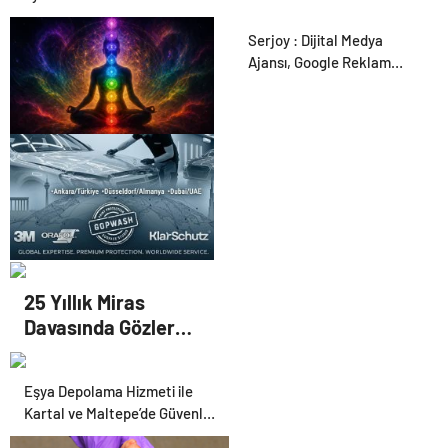
Serjoy : Dijital Medya
Ajansı, Google Reklam
Ajansı, SEO Ajansı ve Web
Tasarım Ajansı
Zihnin Gizemli Sınırları ve
Ötesi : Nasılnedir.com
UETDS Nedir ? Uetds.com
25 Yıllık Miras
İle Akıllı Dijital Taşımacılık
Davasında Gözler
Yazılımı
Temmuz Ayındaki
Karar Duruşmasına
Eşya Depolama Hizmeti ile
Çevrildi
Kartal ve Maltepe’de Güvenli
Saklama