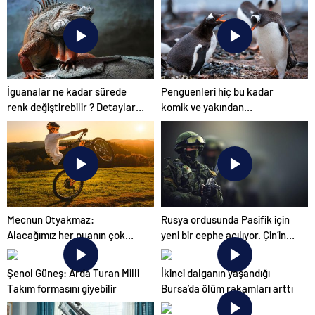
UETDS Nedir ? Uetds.com
İle Akıllı Dijital Taşımacılık
Yazılımı
İguanalar ne kadar sürede
Penguenleri hiç bu kadar
renk değiştirebilir ? Detaylar
komik ve yakından
burada…
görmemiştiniz
Mecnun Otyakmaz:
Rusya ordusunda Pasifik için
Alacağımız her puanın çok
yeni bir cephe açılıyor. Çin’in
önemi var
ilk tepkisi!
Şenol Güneş: Arda Turan Milli
İkinci dalganın yaşandığı
Takım formasını giyebilir
Bursa’da ölüm rakamları arttı