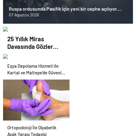
Rusya ordusunda Pasifik için yeni bir cephe açılıyor.
Çin’in ilk tepkisi!
07 Ağustos 2026
25 Yıllık Miras
Davasında Gözler
Temmuz Ayındaki
Karar Duruşmasına
Eşya Depolama Hizmeti ile
Çevrildi
Kartal ve Maltepe’de Güvenli
Saklama
Ortopodoloji İle Diyabetik
Ayak Yarası Tedavisi