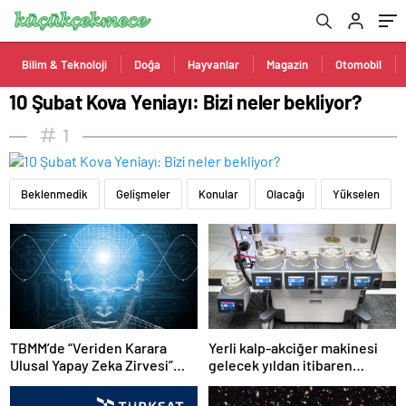
Bilim & Teknoloji
Doğa
Hayvanlar
Magazin
Otomobil
10 Şubat Kova Yeniayı: Bizi neler bekliyor?
1
Beklenmedik
Gelişmeler
Konular
Olacağı
Yükselen
TBMM’de “Veriden Karara
Yerli kalp-akciğer makinesi
Ulusal Yapay Zeka Zirvesi”
gelecek yıldan itibaren
başladı
kullanılacak