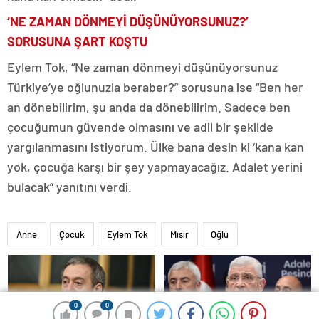
‘NE ZAMAN DÖNMEYİ DÜŞÜNÜYORSUNUZ?’
SORUSUNA ŞART KOŞTU
Eylem Tok, “Ne zaman dönmeyi düşünüyorsunuz
Türkiye’ye oğlunuzla beraber?” sorusuna ise “Ben her
an dönebilirim, şu anda da dönebilirim. Sadece ben
çocuğumun güvende olmasını ve adil bir şekilde
yargılanmasını istiyorum. Ülke bana desin ki ‘kana kan
yok, çocuğa karşı bir şey yapmayacağız. Adalet yerini
bulacak” yanıtını verdi.
Anne
Çocuk
Eylem Tok
Mısır
Oğlu
0
0
0
0
0
0