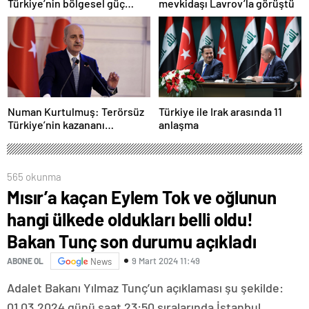
Türkiye’nin bölgesel güç
mevkidaşı Lavrov’la görüştü
olmasını durduramadı
Numan Kurtulmuş: Terörsüz
Türkiye ile Irak arasında 11
Türkiye’nin kazananı
anlaşma
milletimiz olacak
565 okunma
Mısır’a kaçan Eylem Tok ve oğlunun
hangi ülkede oldukları belli oldu!
Bakan Tunç son durumu açıkladı
9 Mart 2024 11:49
ABONE OL
News
Adalet Bakanı Yılmaz Tunç’un açıklaması şu şekilde:
01.03.2024 günü saat 23:50 sıralarında İstanbul