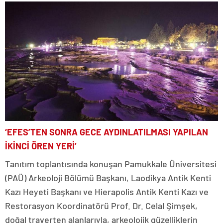
‘EFES’TEN SONRA GECE AYDINLATILMASI YAPILAN
İKİNCİ ÖREN YERİ’
Tanıtım toplantısında konuşan Pamukkale Üniversitesi
(PAÜ) Arkeoloji Bölümü Başkanı, Laodikya Antik Kenti
Kazı Heyeti Başkanı ve Hierapolis Antik Kenti Kazı ve
Restorasyon Koordinatörü Prof. Dr. Celal Şimşek,
doğal traverten alanlarıyla, arkeolojik güzelliklerin