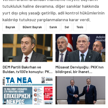
tutukluluk haline devamına, diğer sanıklar hakkında
yurt dışı çıkış yasağı getirilip, adli kontrol hükümlerinin
kaldırılıp tutuksuz yargılanmalarına karar verdi.
Bayrak
Bülent Bayrak
Sanık
Sel
Tesis
DEM Partili Bakırhan ve
Müsavat Dervişoğlu: PKK’nın
Buldan, tv100’e konuştu: PKK
bildirgesi, bir ihanet
ne zaman kendini feshedecek
açıklamasıdır