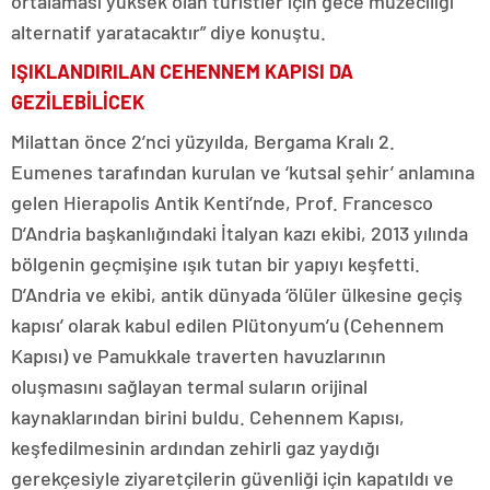
ortalaması yüksek olan turistler için gece müzeciliği
alternatif yaratacaktır” diye konuştu.
IŞIKLANDIRILAN CEHENNEM KAPISI DA
GEZİLEBİLİCEK
Milattan önce 2’nci yüzyılda, Bergama Kralı 2.
Eumenes tarafından kurulan ve ‘kutsal şehir’ anlamına
gelen Hierapolis Antik Kenti’nde, Prof. Francesco
D’Andria başkanlığındaki İtalyan kazı ekibi, 2013 yılında
bölgenin geçmişine ışık tutan bir yapıyı keşfetti.
D’Andria ve ekibi, antik dünyada ‘ölüler ülkesine geçiş
kapısı’ olarak kabul edilen Plütonyum’u (Cehennem
Kapısı) ve Pamukkale traverten havuzlarının
oluşmasını sağlayan termal suların orijinal
kaynaklarından birini buldu. Cehennem Kapısı,
keşfedilmesinin ardından zehirli gaz yaydığı
gerekçesiyle ziyaretçilerin güvenliği için kapatıldı ve