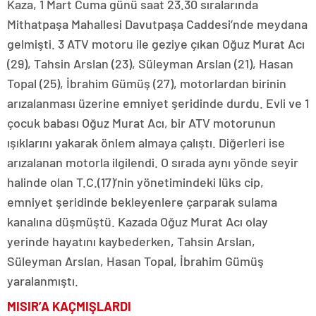
Kaza, 1 Mart Cuma günü saat 23.30 sıralarında
Mithatpaşa Mahallesi Davutpaşa Caddesi’nde meydana
gelmişti. 3 ATV motoru ile geziye çıkan Oğuz Murat Acı
(29), Tahsin Arslan (23), Süleyman Arslan (21), Hasan
Topal (25), İbrahim Gümüş (27), motorlardan birinin
arızalanması üzerine emniyet şeridinde durdu. Evli ve 1
çocuk babası Oğuz Murat Acı, bir ATV motorunun
ışıklarını yakarak önlem almaya çalıştı. Diğerleri ise
arızalanan motorla ilgilendi. O sırada aynı yönde seyir
halinde olan T.C.(17)’nin yönetimindeki lüks cip,
emniyet şeridinde bekleyenlere çarparak sulama
kanalına düşmüştü. Kazada Oğuz Murat Acı olay
yerinde hayatını kaybederken, Tahsin Arslan,
Süleyman Arslan, Hasan Topal, İbrahim Gümüş
yaralanmıştı.
MISIR’A KAÇMIŞLARDI