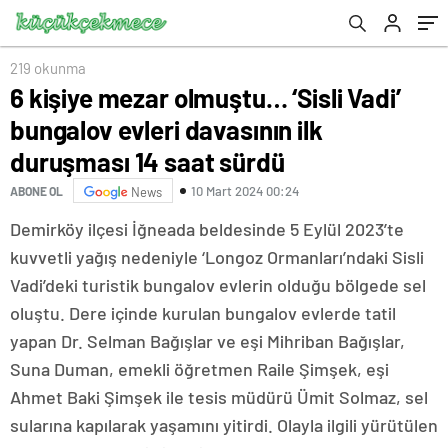
durumu açıkladı
219 okunma
6 kişiye mezar olmuştu… ‘Sisli Vadi’
bungalov evleri davasının ilk
duruşması 14 saat sürdü
10 Mart 2024 00:24
ABONE OL
News
Demirköy ilçesi İğneada beldesinde 5 Eylül 2023’te
kuvvetli yağış nedeniyle ‘Longoz Ormanları’ndaki Sisli
Vadi’deki turistik bungalov evlerin olduğu bölgede sel
oluştu. Dere içinde kurulan bungalov evlerde tatil
yapan Dr. Selman Bağışlar ve eşi Mihriban Bağışlar,
Suna Duman, emekli öğretmen Raile Şimşek, eşi
Ahmet Baki Şimşek ile tesis müdürü Ümit Solmaz, sel
sularına kapılarak yaşamını yitirdi. Olayla ilgili yürütülen