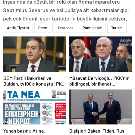
inşasında da büyük bir rolü olan Roma İmparatoru
Septimius Severus ve eşi Julia’ya ait kabartmalar gibi
pek çok önemli eser turistlerin büyük ilgisini çekiyor.
Antik Tiyatro
Gece
Hierapolis
Pamukkale
Turizm
DEM Partili Bakırhan ve
Müsavat Dervişoğlu: PKK’nın
Buldan, tv100’e konuştu: PKK
bildirgesi, bir ihanet
ne zaman kendini feshedecek
açıklamasıdır
Yunan basını: Atina,
Dışişleri Bakanı Fidan, Rus