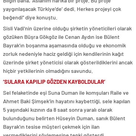
Bilgin bana, ‘Aslanım harika bir proje. Bu proje
yaygınlaşacak Türkiye’de’ dedi. Herkes projeyi çok
beğendi” diye konuştu.
Sisli Vadi’nin üzerine olduğu şirketin yöneticileri olarak
gözüken Büşra Gökgöz ile Cenan Aydın ise Bülent
Bayrak’ın boşanma aşamasında olduğu ve ekonomik
zorluk nedeniyle haciz geldiği için kendilerinin kağıt
üzerinde şirket yöneticisi olarak gösterildiklerini ancak
hiçbir yetkilerinin olmadığını savundu.
‘SULARA KAPILIP GÖZDEN KAYBOLDULAR’
Sel felaketinde eşi Suna Duman ile komşuları Raile ve
Ahmet Baki Şimşek’in hayatını kaybettiği, sele kapılan
5 yaşındaki kızının da 8 saat sonra yaralı olarak
bulunduğunu belirten Hüseyin Duman, sanık Bülent
Bayrak’ın tesise müşteri çekmek için ilan
vermediklerini söylemesine tepki gösterdi.