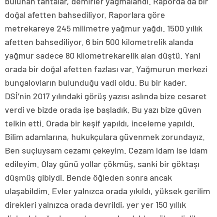
bulunan tahtalar, demirler yağmalandı. Raporda da bir
doğal afetten bahsediliyor. Raporlara göre
metrekareye 245 milimetre yağmur yağdı. 1500 yıllık
afetten bahsediliyor. 6 bin 500 kilometrelik alanda
yağmur sadece 80 kilometrekarelik alan düştü. Yani
orada bir doğal afetten fazlası var. Yağmurun merkezi
bungalovların bulunduğu vadi oldu. Bu bir kader.
DSİ’nin 2017 yılındaki görüş yazısı aslında bize cesaret
verdi ve bizde orada işe başladık. Bu yazı bize güven
telkin etti. Orada bir keşif yapıldı, inceleme yapıldı.
Bilim adamlarına, hukukçulara güvenmek zorundayız.
Ben suçluysam cezamı çekeyim. Cezam idam ise idam
edileyim. Olay günü yollar çökmüş, sanki bir göktaşı
düşmüş gibiydi. Bende öğleden sonra ancak
ulaşabildim. Evler yalnızca orada yıkıldı, yüksek gerilim
direkleri yalnızca orada devrildi, yer yer 150 yıllık