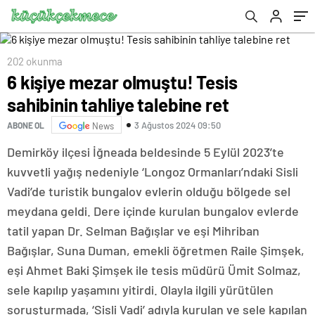
202 okunma
6 kişiye mezar olmuştu! Tesis
sahibinin tahliye talebine ret
3 Ağustos 2024 09:50
ABONE OL
News
Demirköy ilçesi İğneada beldesinde 5 Eylül 2023’te
kuvvetli yağış nedeniyle ‘Longoz Ormanları’ndaki Sisli
Vadi’de turistik bungalov evlerin olduğu bölgede sel
meydana geldi. Dere içinde kurulan bungalov evlerde
tatil yapan Dr. Selman Bağışlar ve eşi Mihriban
Bağışlar, Suna Duman, emekli öğretmen Raile Şimşek,
eşi Ahmet Baki Şimşek ile tesis müdürü Ümit Solmaz,
sele kapılıp yaşamını yitirdi. Olayla ilgili yürütülen
soruşturmada, ‘Sisli Vadi’ adıyla kurulan ve sele kapılan