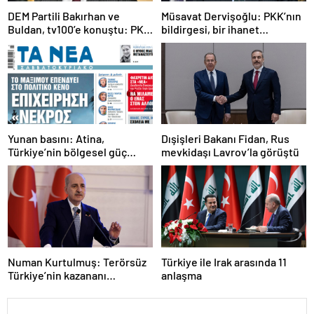
DEM Partili Bakırhan ve
Müsavat Dervişoğlu: PKK’nın
Buldan, tv100’e konuştu: PKK
bildirgesi, bir ihanet
ne zaman kendini feshedecek
açıklamasıdır
Yunan basını: Atina,
Dışişleri Bakanı Fidan, Rus
Türkiye’nin bölgesel güç
mevkidaşı Lavrov’la görüştü
olmasını durduramadı
Numan Kurtulmuş: Terörsüz
Türkiye ile Irak arasında 11
Türkiye’nin kazananı
anlaşma
milletimiz olacak