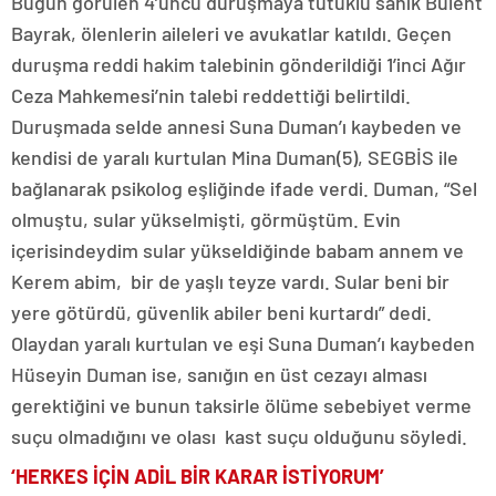
Bugün görülen 4’üncü duruşmaya tutuklu sanık Bülent
Bayrak, ölenlerin aileleri ve avukatlar katıldı. Geçen
duruşma reddi hakim talebinin gönderildiği 1’inci Ağır
Ceza Mahkemesi’nin talebi reddettiği belirtildi.
Duruşmada selde annesi Suna Duman’ı kaybeden ve
kendisi de yaralı kurtulan Mina Duman(5), SEGBİS ile
bağlanarak psikolog eşliğinde ifade verdi. Duman, “Sel
olmuştu, sular yükselmişti, görmüştüm. Evin
içerisindeydim sular yükseldiğinde babam annem ve
Kerem abim, bir de yaşlı teyze vardı. Sular beni bir
yere götürdü, güvenlik abiler beni kurtardı” dedi.
Olaydan yaralı kurtulan ve eşi Suna Duman’ı kaybeden
Hüseyin Duman ise, sanığın en üst cezayı alması
gerektiğini ve bunun taksirle ölüme sebebiyet verme
suçu olmadığını ve olası kast suçu olduğunu söyledi.
‘HERKES İÇİN ADİL BİR KARAR İSTİYORUM’