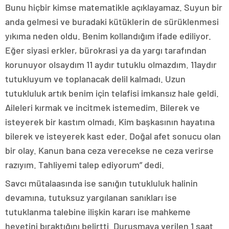
Bunu hiçbir kimse matematikle açıklayamaz. Suyun bir
anda gelmesi ve buradaki kütüklerin de sürüklenmesi
yıkıma neden oldu. Benim kollandığım ifade ediliyor.
Eğer siyasi erkler, bürokrasi ya da yargı tarafından
korunuyor olsaydım 11 aydır tutuklu olmazdım. 11aydır
tutukluyum ve toplanacak delil kalmadı. Uzun
tutukluluk artık benim için telafisi imkansız hale geldi.
Aileleri kırmak ve incitmek istemedim. Bilerek ve
isteyerek bir kastım olmadı. Kim başkasının hayatına
bilerek ve isteyerek kast eder. Doğal afet sonucu olan
bir olay. Kanun bana ceza verecekse ne ceza verirse
razıyım. Tahliyemi talep ediyorum” dedi.
Savcı mütalaasında ise sanığın tutukluluk halinin
devamına, tutuksuz yargılanan sanıkları ise
tutuklanma talebine ilişkin kararı ise mahkeme
heyetini bıraktığını belirtti. Duruşmaya verilen 1 saat