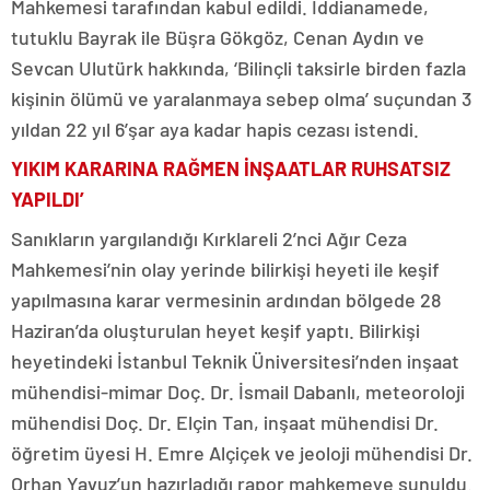
Mahkemesi tarafından kabul edildi. İddianamede,
tutuklu Bayrak ile Büşra Gökgöz, Cenan Aydın ve
Sevcan Ulutürk hakkında, ‘Bilinçli taksirle birden fazla
kişinin ölümü ve yaralanmaya sebep olma’ suçundan 3
yıldan 22 yıl 6’şar aya kadar hapis cezası istendi.
YIKIM KARARINA RAĞMEN İNŞAATLAR RUHSATSIZ
YAPILDI’
Sanıkların yargılandığı Kırklareli 2’nci Ağır Ceza
Mahkemesi’nin olay yerinde bilirkişi heyeti ile keşif
yapılmasına karar vermesinin ardından bölgede 28
Haziran’da oluşturulan heyet keşif yaptı. Bilirkişi
heyetindeki İstanbul Teknik Üniversitesi’nden inşaat
mühendisi-mimar Doç. Dr. İsmail Dabanlı, meteoroloji
mühendisi Doç. Dr. Elçin Tan, inşaat mühendisi Dr.
öğretim üyesi H. Emre Alçiçek ve jeoloji mühendisi Dr.
Orhan Yavuz’un hazırladığı rapor mahkemeye sunuldu.