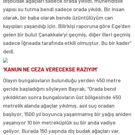
dişbudak ağaçları sadece orada yıkıldı, mühendislik
yapısı su tutma bendi sadece orada yıkıldı. Bir insan
olarak, bir baba olarak bende üzüntülüyüm can
kayıpları yaşandığı için. Bilirkişi raporuna göre Ege’den
gelen bir bulut Çanakkale’yi geçmiş, diğer illeri geçmiş
sadece İğneada tarafında etkili olmuştur. Bu bir kader”
dedi.
‘KANUN NE CEZA VERECEKSE RAZIYIM’
Olayın bungalovların bulunduğu yerden 450 metre
geride başladığını söyleyen Bayrak, “Orada bend
yıkıldıktan sonra bungalovların üst bölgesinde 450
metrelik alanda ağaçlar yıkılmış, asıl suç oradan
başlıyor. 1500 yıl boyunca yaşanmamış bir yağış aniden
yaşanıyor 10 bin metreküplük su bir anda vadiye
geliyor. Burada 150 yaşında diş budak ağaçları var.