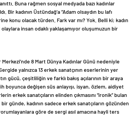
r yanıttı. Buna rağmen sosyal medyada bazı kadınlar
ldı. Bir kadının Üstündağ’a “Adam olsaydın bu lafı
ine konu olacak türden. Fark var mı? Yok. Belli ki; kadın
ar olaylara insan odaklı yaklaşamıyor oluşumuzun bir
ür Merkezi’nde 8 Mart Dünya Kadınlar Günü nedeniyle
ergide yalnızca 13 erkek sanatçının eserlerinin yer
ın gücü, çeşitliliğin ve farklı bakış açılarının bir araya
h boyunca değişen süs anlayışı, isyan, özlem, aidiyet
lerin erkek sanatçıların elinden çıkmasını “ironik” bulan
el bir günde, kadının sadece erkek sanatçıların gözünden
k yorumlayanlara göre de sergi asıl amacına hayli ters