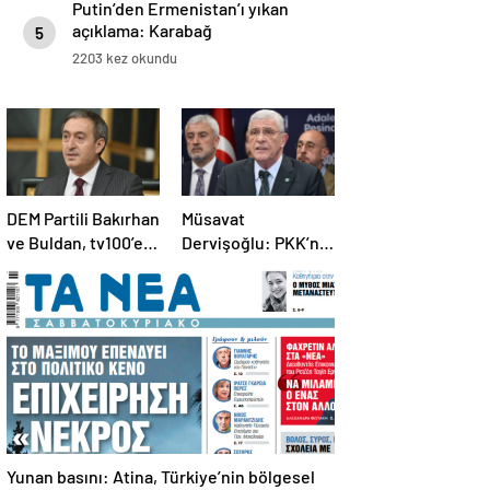
Putin’den Ermenistan’ı yıkan
açıklama: Karabağ
5
Azerbaycan’ın ayrılmaz bir
2203 kez okundu
parçasıdır!
DEM Partili Bakırhan
Müsavat
ve Buldan, tv100’e
Dervişoğlu: PKK’nın
konuştu: PKK ne
bildirgesi, bir ihanet
zaman kendini
açıklamasıdır
feshedecek
Yunan basını: Atina, Türkiye’nin bölgesel