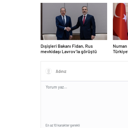
Dışişleri Bakanı Fidan, Rus
Numan 
mevkidaşı Lavrov’la görüştü
Türkiye
olacak
En az 10 karakter gerekli