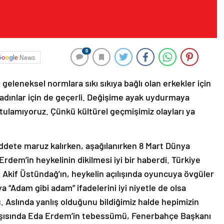
0
News
geleneksel normlara sıkı sıkıya bağlı olan erkekler için
kadınlar için de geçerli. Değişime ayak uydurmaya
rtulamıyoruz. Çünkü kültürel geçmişimiz olayları ya
ddete maruz kalırken, aşağılanırken 8 Mart Dünya
rdem’in heykelinin dikilmesi iyi bir haberdi. Türkiye
kif Üstündağ’ın, heykelin açılışında oyuncuya övgüler
 “Adam gibi adam” ifadelerini iyi niyetle de olsa
u. Aslında yanlış olduğunu bildiğimiz halde hepimizin
arşısında Eda Erdem’in tebessümü, Fenerbahçe Başkanı