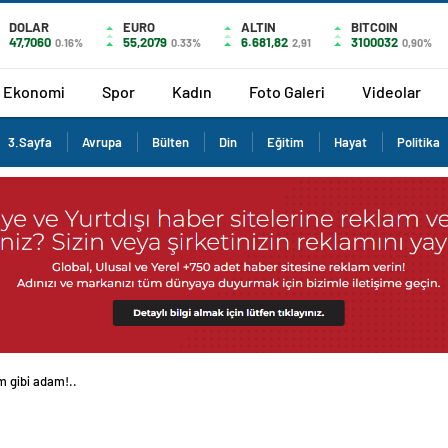
DOLAR
EURO
ALTIN
BITCOIN
47,7060
55,2079
6.681,82
3100032
0.16%
0.33%
2,91
0,90%
Ekonomi
Spor
Kadın
Foto Galeri
Videolar
3.Sayfa
Avrupa
Bülten
Din
Eğitim
Hayat
Politika
 gibi adam!..