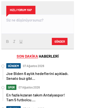
HIZLI YORUM YAP
GÖNDER
SON DAKİKA
HABERLERİ
GÜNDEM
07 Ağustos 2026
Joe Biden 6 aylık hedeflerini açıkladı.
Senato buz gibi…
SPOR
07 Ağustos 2026
En fazla kızaran takım Antalyaspor!
Tam 5 futbolcu….