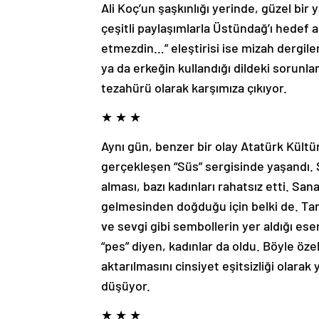
Ali Koç’un şaşkınlığı yerinde, güzel bi
çeşitli paylaşımlarla Üstündağ’ı hedef a
etmezdin…” eleştirisi ise mizah dergiler
ya da erkeğin kullandığı dildeki sorunl
tezahürü olarak karşımıza çıkıyor.
★ ★ ★
Aynı gün, benzer bir olay Atatürk Kült
gerçekleşen “Süs” sergisinde yaşandı. S
alması, bazı kadınları rahatsız etti. Sanat
gelmesinden doğduğu için belki de. Tari
ve sevgi gibi sembollerin yer aldığı eser
“pes” diyen, kadınlar da oldu. Böyle öz
aktarılmasını cinsiyet eşitsizliği olara
düşüyor.
★ ★ ★