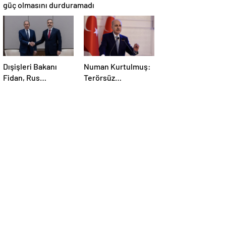
güç olmasını durduramadı
Dışişleri Bakanı
Numan Kurtulmuş:
Fidan, Rus
Terörsüz
mevkidaşı Lavrov’la
Türkiye’nin
görüştü
kazananı milletimiz
olacak