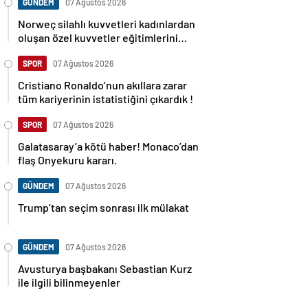
GÜNDEM
07 Ağustos 2026
Norweç silahlı kuvvetleri kadınlardan
oluşan özel kuvvetler eğitimlerini
başlattı.
SPOR
07 Ağustos 2026
Cristiano Ronaldo’nun akıllara zarar
tüm kariyerinin istatistiğini çıkardık !
SPOR
07 Ağustos 2026
Galatasaray’a kötü haber! Monaco’dan
flaş Onyekuru kararı.
GÜNDEM
07 Ağustos 2026
Trump’tan seçim sonrası ilk mülakat
GÜNDEM
07 Ağustos 2026
Avusturya başbakanı Sebastian Kurz
ile ilgili bilinmeyenler