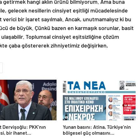
na getirmek hangi aklın ürünü bilmiyorum. Ama buna
e, gelecek nesillerin cinsiyet eşitliği mücadelesinde
verici bir işaret sayılmalı. Ancak, unutmamalıyız ki bu
cü de büyük. Çünkü bazen en karmaşık sorunlar, basit
laşabilir. Toplumsal cinsiyet eşitsizliğine çözüm
ikte çaba göstererek zihniyetimiz değişirken,
 Dervişoğlu: PKK’nın
Yunan basını: Atina, Türkiye’nin
si, bir ihanet
bölgesel güç olmasını
asıdır
durduramadı