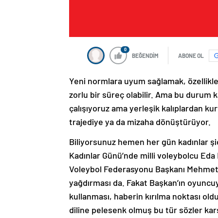
0
BEĞENDİM
ABONE OL
Yeni normlara uyum sağlamak, özellikle 
zorlu bir süreç olabilir. Ama bu durum 
çalışıyoruz ama yerleşik kalıplardan ku
trajediye ya da mizaha dönüştürüyor.
Biliyorsunuz hemen her gün kadınlar şi
Kadınlar Günü’nde milli voleybolcu Eda E
Voleybol Federasyonu Başkanı Mehmet A
yağdırması da. Fakat Başkan’ın oyuncuya
kullanması, haberin kırılma noktası old
diline pelesenk olmuş bu tür sözler k