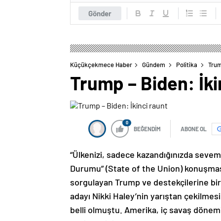
Gönder
Küçükçekmece Haber
Gündem
Politika
Trum
Trump – Biden: İki
0
BEĞENDİM
ABONE OL
“Ülkenizi, sadece kazandığınızda sevemez
Durumu” (State of the Union) konuşmas
sorgulayan Trump ve destekçilerine bi
adayı Nikki Haley’nin yarıştan çekilme
belli olmuştu. Amerika, iç savaş dönemi 