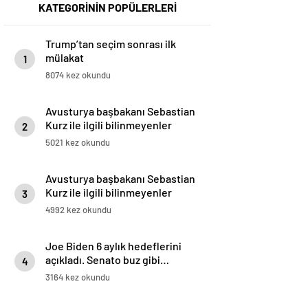
KATEGORİNİN POPÜLERLERİ
Trump’tan seçim sonrası ilk
mülakat
1
8074 kez okundu
Avusturya başbakanı Sebastian
Kurz ile ilgili bilinmeyenler
2
5021 kez okundu
Avusturya başbakanı Sebastian
Kurz ile ilgili bilinmeyenler
3
4992 kez okundu
Joe Biden 6 aylık hedeflerini
açıkladı. Senato buz gibi…
4
3164 kez okundu