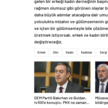
gelen bir erkeği kadın derneğinin başı
rağmen olumsuz gibi görünen olaylar bil
daha büyük adımlar atacağına dair umut 
yolculukta mizahın ve gülümsemenin gü
ve içten bir gülümsemeyle bile çözüme u
üretmek istiyorsak, erkek ve kadın birl
değiştireceğiz.
Erkek
Gün
Kadın
Kadınlar
Sergi
DEM Partili Bakırhan ve Buldan,
Müsavat
tv100’e konuştu: PKK ne zaman
bildirge
kendini feshedecek
açıklam