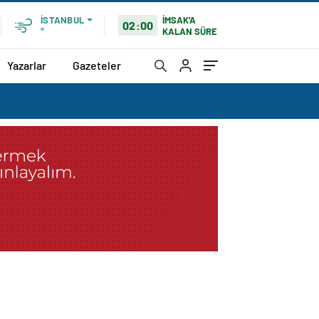
İMSAK'A
İSTANBUL
02:00
KALAN SÜRE
°
Yazarlar
Gazeteler