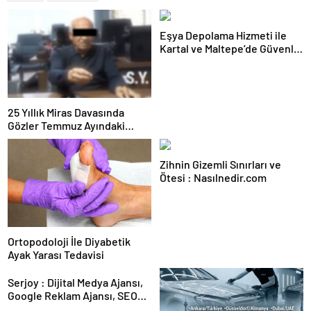
Eşya Depolama Hizmeti ile
Kartal ve Maltepe’de Güvenli
Saklama
25 Yıllık Miras Davasında
Gözler Temmuz Ayındaki
Karar Duruşmasına Çevrildi
Zihnin Gizemli Sınırları ve
Ötesi : Nasılnedir.com
Ortopodoloji İle Diyabetik
Ayak Yarası Tedavisi
Serjoy : Dijital Medya Ajansı,
Google Reklam Ajansı, SEO
Ajansı ve Web Tasarım Ajansı