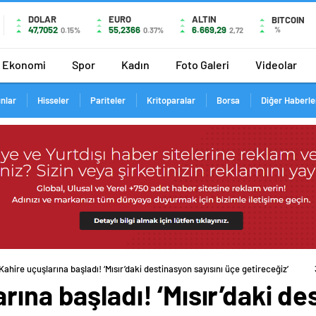
DOLAR
EURO
ALTIN
BITCOIN
47,7052
55,2366
6.669,29
%
0.15%
0.37%
2,72
Ekonomi
Spor
Kadın
Foto Galeri
Videolar
ınlar
Hisseler
Pariteler
Kritoparalar
Borsa
Diğer Haberle
ahire uçuşlarına başladı! ‘Mısır’daki destinasyon sayısını üçe getireceğiz’
rına başladı! ‘Mısır’daki de