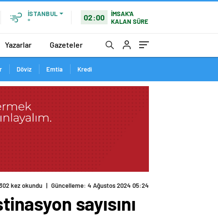
İMSAK'A
İSTANBUL
02:00
KALAN SÜRE
°
Yazarlar
Gazeteler
r
Döviz
Emtia
Kredi
302 kez okundu
|
Güncelleme: 4 Ağustos 2024 05:24
stinasyon sayısını