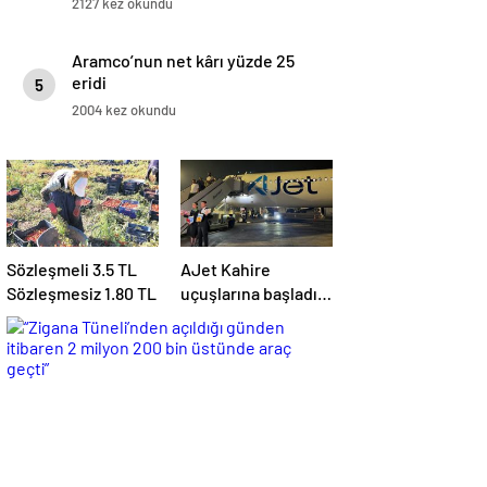
2127 kez okundu
Aramco’nun net kârı yüzde 25
eridi
5
2004 kez okundu
Sözleşmeli 3.5 TL
AJet Kahire
Sözleşmesiz 1.80 TL
uçuşlarına başladı!
‘Mısır’daki
destinasyon
sayısını üçe
getireceğiz’