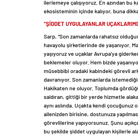
ilerlemeye çalışıyoruz. En azından bu ka
ekosisteminin içinde kalıyor, buna dikka
“ŞİDDET UYGULAYANLAR UÇAKLARIM
Sarp, “Son zamanlarda rahatsız olduğu
havayolu şirketlerinde de yaşanıyor. Ma
yaşıyoruz ve uçaklar Avrupa’ya giderken 
beklemeler oluyor. Hem bizde yaşanıyor
müsebbibi oradaki kabindeki görevli ark
davranıyor. Son zamanlarda istemediğim
Hakikaten ne oluyor. Toplumda gördüğ
saldıran, gittiği bir yerde hizmetle ala
aynı aslında. Uçakta kendi çocuğunuz olab
ailenizden birisine, dostunuza yapılmas
görevlilerine yapıyorsunuz. Şunu açıkç
bu şekilde şiddet uygulayan kişilerle a