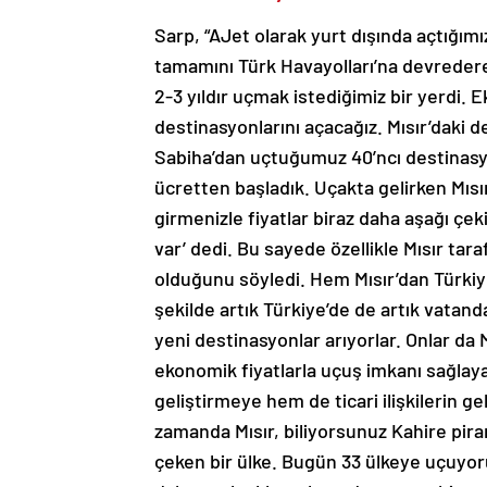
Sarp, “AJet olarak yurt dışında açtığım
tamamını Türk Havayolları’na devrederek
2-3 yıldır uçmak istediğimiz bir yerdi.
destinasyonlarını açacağız. Mısır’daki d
Sabiha’dan uçtuğumuz 40’ncı destinasyo
ücretten başladık. Uçakta gelirken Mısı
girmenizle fiyatlar biraz daha aşağı çe
var’ dedi. Bu sayede özellikle Mısır tar
olduğunu söyledi. Hem Mısır’dan Türkiye
şekilde artık Türkiye’de de artık vatan
yeni destinasyonlar arıyorlar. Onlar da
ekonomik fiyatlarla uçuş imkanı sağlaya
geliştirmeye hem de ticari ilişkilerin g
zamanda Mısır, biliyorsunuz Kahire pirami
çeken bir ülke. Bugün 33 ülkeye uçuyoru