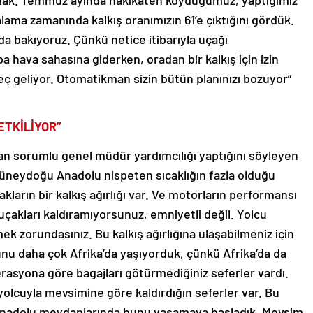
rtmak. Temmuz ayında hakikaten koyduğumuz, yaptığımız
ama zamanında kalkış oranımızın 61’e çıktığını gördük.
da bakıyoruz. Çünkü netice itibarıyla uçağı
a hava sahasına giderken, oradan bir kalkış için izin
geç geliyor. Otomatikman sizin bütün planınızı bozuyor”
ETKİLİYOR”
dan sorumlu genel müdür yardımcılığı yaptığını söyleyen
üneydoğu Anadolu nispeten sıcaklığın fazla olduğu
kların bir kalkış ağırlığı var. Ve motorların performansı
uçakları kaldıramıyorsunuz, emniyetli değil. Yolcu
mek zorundasınız. Bu kalkış ağırlığına ulaşabilmeniz için
bunu daha çok Afrika’da yaşıyorduk, çünkü Afrika’da da
erasyona göre bagajları götürmediğiniz seferler vardı.
 yolcuyla mevsimine göre kaldırdığın seferler var. Bu
Anadolu meydanlarında bunu yaşamaya başladık. Mevsim