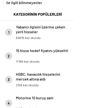
ile ilgili bilinmeyenler
KATEGORİNİN POPÜLERLERİ
Yabancı ilgisini üzerine çeken
yerli hisseler
1
63876 kez okundu
15 hisse hedef fiyatını yükseltti
2
11769 kez okundu
HSBC, havacılık hisselerini
mercek altına aldı
3
2158 kez okundu
Motorine 10 kuruş zam
4