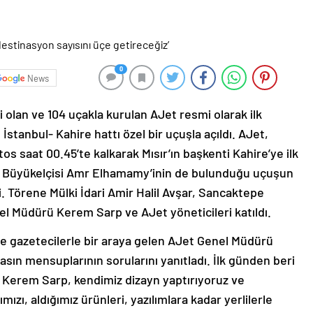
0
News
ti olan ve 104 uçakla kurulan AJet resmi olarak ilk
 İstanbul- Kahire hattı özel bir uçuşla açıldı. AJet,
 saat 00.45’te kalkarak Mısır’ın başkenti Kahire’ye ilk
ra Büyükelçisi Amr Elhamamy’inin de bulunduğu uçuşun
i. Törene Mülki İdari Amir Halil Avşar, Sancaktepe
Müdürü Kerem Sarp ve AJet yöneticileri katıldı.
de gazetecilerle bir araya gelen AJet Genel Müdürü
ın mensuplarının sorularını yanıtladı. İlk günden beri
en Kerem Sarp, kendimiz dizayn yaptırıyoruz ve
zı, aldığımız ürünleri, yazılımlara kadar yerlilerle