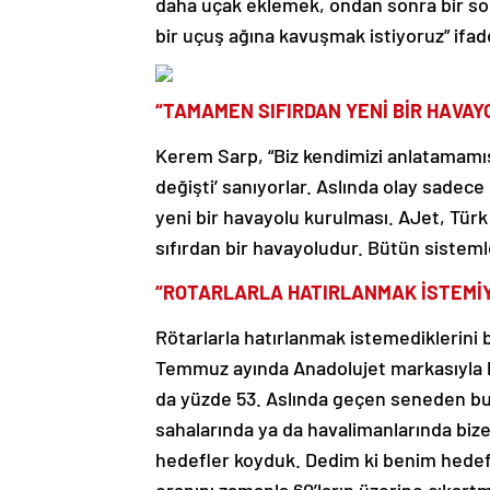
daha uçak eklemek, ondan sonra bir sonr
bir uçuş ağına kavuşmak istiyoruz” ifade
“TAMAMEN SIFIRDAN YENİ BİR HAVAY
Kerem Sarp, “Biz kendimizi anlatamamışı
değişti’ sanıyorlar. Aslında olay sade
yeni bir havayolu kurulması. AJet, Türk 
sıfırdan bir havayoludur. Bütün sistemle
“ROTARLARLA HATIRLANMAK İSTEMİ
Rötarlarla hatırlanmak istemediklerini
Temmuz ayında Anadolujet markasıyla b
da yüzde 53. Aslında geçen seneden bu 
sahalarında ya da havalimanlarında bize s
hedefler koyduk. Dedim ki benim hede