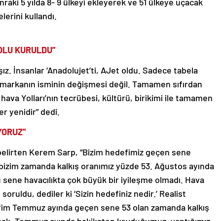
aki 5 yılda 8- 9 ülkeyi ekleyerek ve 51 ülkeye uçacak
lerini kullandı.
OLU KURULDU”
z. İnsanlar ‘Anadolujet’ti, AJet oldu. Sadece tabela
ce markanın isminin değişmesi değil. Tamamen sıfırdan
hava Yolları’nın tecrübesi, kültürü, birikimi ile tamamen
r yenidir” dedi.
YORUZ”
 belirten Kerem Sarp, “Bizim hedefimiz geçen sene
izim zamanda kalkış oranımız yüzde 53. Ağustos ayında
sene havacılıkta çok büyük bir iyileşme olmadı. Hava
oruldu, dediler ki ‘Sizin hedefiniz nedir.’ Realist
fim Temmuz ayında geçen sene 53 olan zamanda kalkış