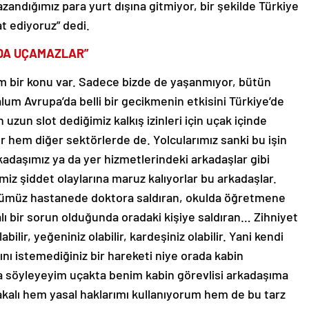
zandığımız para yurt dışına gitmiyor, bir şekilde Türkiye
t ediyoruz” dedi.
DA UÇAMAZLAR”
m bir konu var. Sadece bizde de yaşanmıyor, bütün
lum Avrupa’da belli bir gecikmenin etkisini Türkiye’de
uzun slot dediğimiz kalkış izinleri için uçak içinde
 hem diğer sektörlerde de. Yolcularımız sanki bu işin
adaşımız ya da yer hizmetlerindeki arkadaşlar gibi
iz şiddet olaylarına maruz kalıyorlar bu arkadaşlar.
ümüz hastanede doktora saldıran, okulda öğretmene
kalı bir sorun olduğunda oradaki kişiye saldıran… Zihniyet
ilir, yeğeniniz olabilir, kardeşiniz olabilir. Yani kendi
ını istemediğiniz bir hareketi niye orada kabin
a söyleyeyim uçakta benim kabin görevlisi arkadaşıma
lakalı hem yasal haklarımı kullanıyorum hem de bu tarz