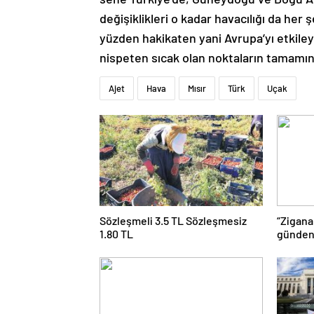
değişiklikleri o kadar havacılığı da her şe
yüzden hakikaten yani Avrupa’yı etkile
nispeten sıcak olan noktaların tamamını
Ajet
Hava
Mısır
Türk
Uçak
Sözleşmeli 3.5 TL Sözleşmesiz
“Zigana
1.80 TL
günden 
üstünde