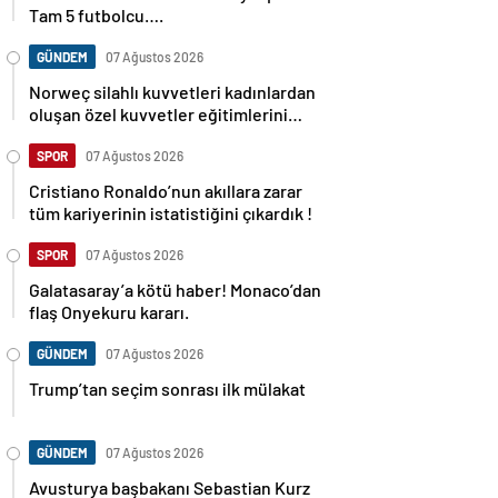
Tam 5 futbolcu….
GÜNDEM
07 Ağustos 2026
Norweç silahlı kuvvetleri kadınlardan
oluşan özel kuvvetler eğitimlerini
başlattı.
SPOR
07 Ağustos 2026
Cristiano Ronaldo’nun akıllara zarar
tüm kariyerinin istatistiğini çıkardık !
SPOR
07 Ağustos 2026
Galatasaray’a kötü haber! Monaco’dan
flaş Onyekuru kararı.
GÜNDEM
07 Ağustos 2026
Trump’tan seçim sonrası ilk mülakat
GÜNDEM
07 Ağustos 2026
Avusturya başbakanı Sebastian Kurz