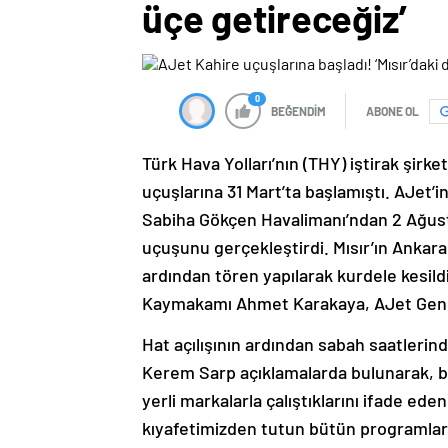
üçe getireceğiz’
0
BEĞENDİM
ABONE OL
Türk Hava Yolları’nın (THY) iştirak şirke
uçuşlarına 31 Mart’ta başlamıştı. AJet’in
Sabiha Gökçen Havalimanı’ndan 2 Ağustos
uçuşunu gerçekleştirdi. Mısır’ın Anka
ardından tören yapılarak kurdele kesild
Kaymakamı Ahmet Karakaya, AJet Genel 
Hat açılışının ardından sabah saatlerin
Kerem Sarp açıklamalarda bulunarak, bas
yerli markalarla çalıştıklarını ifade ed
kıyafetimizden tutun bütün programlarımı