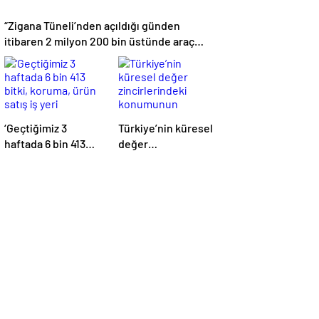
“Zigana Tüneli’nden açıldığı günden
itibaren 2 milyon 200 bin üstünde araç
geçti”
‘Geçtiğimiz 3
Türkiye’nin küresel
haftada 6 bin 413
değer
bitki, koruma, ürün
zincirlerindeki
satış iş yeri
konumunun
denetlendi’
güçlendirilmesi
hedefleniyor