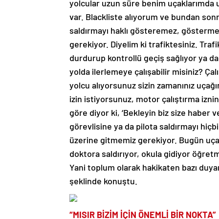
yolcular uzun süre benim uçaklarımda u
var. Blackliste alıyorum ve bundan son
saldırmayı haklı gösteremez, göstermem
gerekiyor. Diyelim ki trafiktesiniz. Traf
durdurup kontrollü geçiş sağlıyor ya da
yolda ilerlemeye çalışabilir misiniz? Ça
yolcu alıyorsunuz sizin zamanınız uçağı
izin istiyorsunuz, motor çalıştırma izni
göre diyor ki, ‘Bekleyin biz size haber 
görevlisine ya da pilota saldırmayı hiç
üzerine gitmemiz gerekiyor. Bugün uçak
doktora saldırıyor, okula gidiyor öğretm
Yani toplum olarak hakikaten bazı duyar
şeklinde konuştu.
“MISIR BİZİM İÇİN ÖNEMLİ BİR NOKTA”