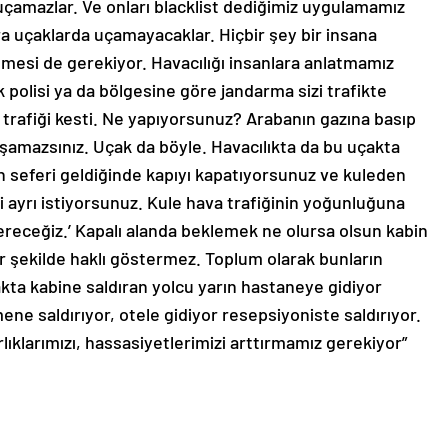
çamazlar. Ve onları blacklist dediğimiz uygulamamız
ra uçaklarda uçamayacaklar. Hiçbir şey bir insana
esi de gerekiyor. Havacılığı insanlara anlatmamız
ik polisi ya da bölgesine göre jandarma sizi trafikte
 trafiği kesti. Ne yapıyorsunuz? Arabanın gazına basıp
lışamazsınız. Uçak da böyle. Havacılıkta da bu uçakta
n seferi geldiğinde kapıyı kapatıyorsunuz ve kuleden
ni ayrı istiyorsunuz. Kule hava trafiğinin yoğunluğuna
vereceğiz.’ Kapalı alanda beklemek ne olursa olsun kabin
bir şekilde haklı göstermez. Toplum olarak bunların
ta kabine saldıran yolcu yarın hastaneye gidiyor
ene saldırıyor, otele gidiyor resepsiyoniste saldırıyor.
lıklarımızı, hassasiyetlerimizi arttırmamız gerekiyor”