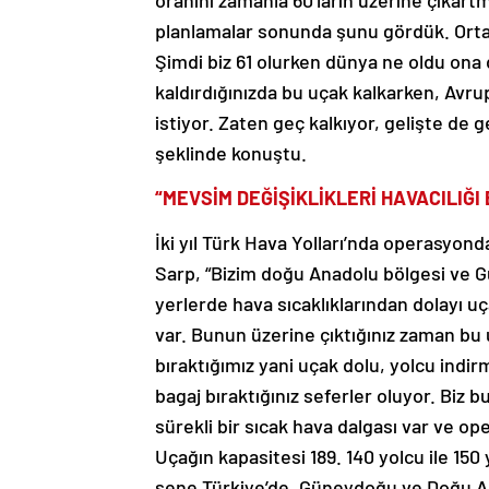
oranını zamanla 60’ların üzerine çıka
planlamalar sonunda şunu gördük. Ortal
Şimdi biz 61 olurken dünya ne oldu ona 
kaldırdığınızda bu uçak kalkarken, Avrup
istiyor. Zaten geç kalkıyor, gelişte de 
şeklinde konuştu.
“MEVSİM DEĞİŞİKLİKLERİ HAVACILIĞI 
İki yıl Türk Hava Yolları’nda operasyon
Sarp, “Bizim doğu Anadolu bölgesi ve G
yerlerde hava sıcaklıklarından dolayı uça
var. Bunun üzerine çıktığınız zaman bu 
bıraktığımız yani uçak dolu, yolcu indir
bagaj bıraktığınız seferler oluyor. Biz 
sürekli bir sıcak hava dalgası var ve op
Uçağın kapasitesi 189. 140 yolcu ile 150
sene Türkiye’de, Güneydoğu ve Doğu 