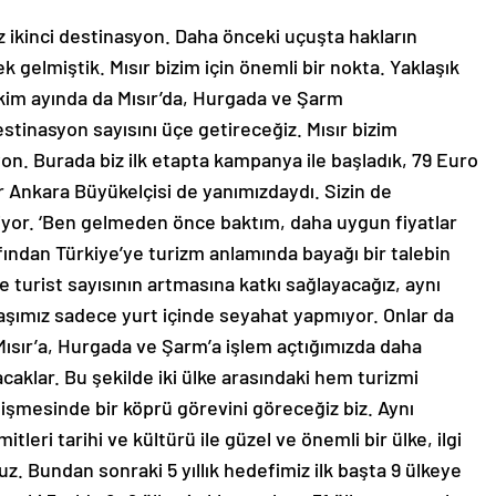
ız ikinci destinasyon. Daha önceki uçuşta hakların
 gelmiştik. Mısır bizim için önemli bir nokta. Yaklaşık
 Ekim ayında da Mısır’da, Hurgada ve Şarm
estinasyon sayısını üçe getireceğiz. Mısır bizim
n. Burada biz ilk etapta kampanya ile başladık, 79 Euro
r Ankara Büyükelçisi de yanımızdaydı. Sizin de
kiyor. ‘Ben gelmeden önce baktım, daha uygun fiyatlar
afından Türkiye’ye turizm anlamında bayağı bir talebin
 turist sayısının artmasına katkı sağlayacağız, aynı
daşımız sadece yurt içinde seyahat yapmıyor. Onlar da
 Mısır’a, Hurgada ve Şarm’a işlem açtığımızda daha
caklar. Bu şekilde iki ülke arasındaki hem turizmi
elişmesinde bir köprü görevini göreceğiz biz. Aynı
tleri tarihi ve kültürü ile güzel ve önemli bir ülke, ilgi
z. Bundan sonraki 5 yıllık hedefimiz ilk başta 9 ülkeye