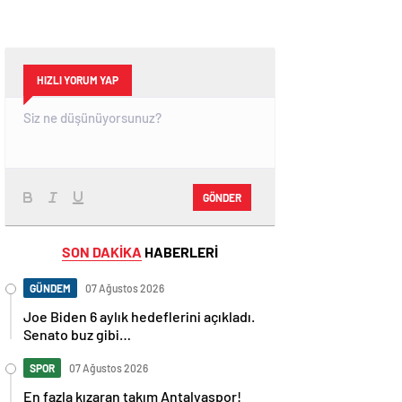
HIZLI YORUM YAP
GÖNDER
SON DAKİKA
HABERLERİ
GÜNDEM
07 Ağustos 2026
Joe Biden 6 aylık hedeflerini açıkladı.
Senato buz gibi…
SPOR
07 Ağustos 2026
En fazla kızaran takım Antalyaspor!