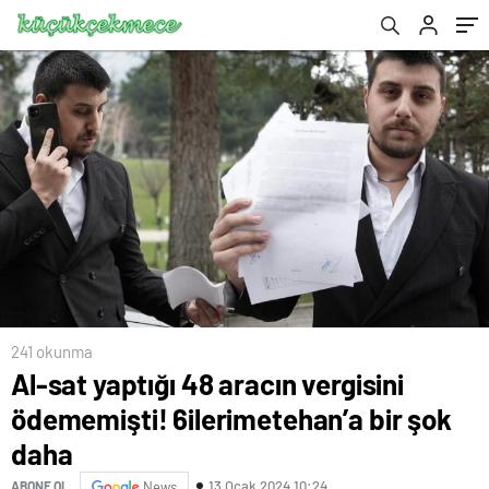
241 okunma
Al-sat yaptığı 48 aracın vergisini
ödememişti! 6ilerimetehan’a bir şok
daha
13 Ocak 2024 10:24
ABONE OL
News