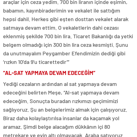
araçlar için ceza yedim. 700 bin liranın içinde eşimin,
babamın, kayınbiraderimin ve vekalet ile sattığım
hepsi dahil. Herkes gibi eşten dosttan vekalet alarak
satmaya devam ettim. O vekaletlerin dahi cezası
eklenmiş şekilde 700 bin lira. Ticaret Bakanlığı da yetki
belgem olmadığı için 300 bin lira ceza kesmişti. Şunu
da unutmayalım Peygamber Efendimizin dediği gibi
‘rızkın 10’da 9’u ticarettedir’”
“AL-SAT YAPMAYA DEVAM EDECEĞİM”
Yediği cezaların ardından al sat yapmaya devam
edeceğini belirten Meşe, “Al-sat yapmaya devam
edeceğim. Sonuçta buradan rızkımızı geçimimizi
sağlıyoruz. Şu an belgelerimiz almak için çalışıyoruz.
Biraz daha kolaylaştırılsa insanlar da kaçamak yol
aramaz. Şimdi belge alacağım dükkânın içi 80
metrekare ve evin altı olmayacak. Araba satıyoruz.