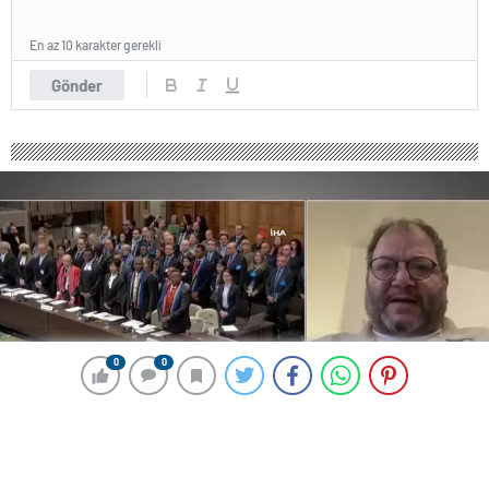
En az 10 karakter gerekli
Gönder
0
0
0
0
245 okunma