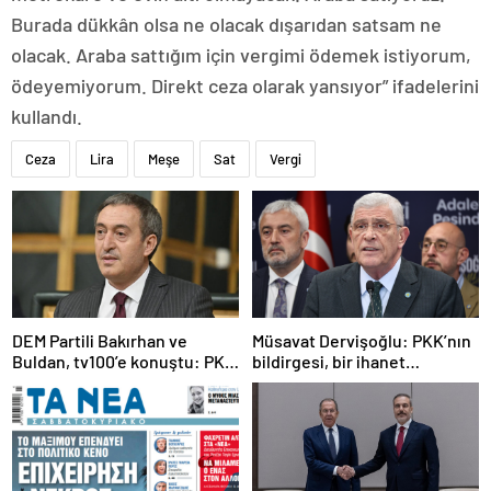
Burada dükkân olsa ne olacak dışarıdan satsam ne
olacak. Araba sattığım için vergimi ödemek istiyorum,
ödeyemiyorum. Direkt ceza olarak yansıyor” ifadelerini
kullandı.
Ceza
Lira
Meşe
Sat
Vergi
DEM Partili Bakırhan ve
Müsavat Dervişoğlu: PKK’nın
Buldan, tv100’e konuştu: PKK
bildirgesi, bir ihanet
ne zaman kendini feshedecek
açıklamasıdır