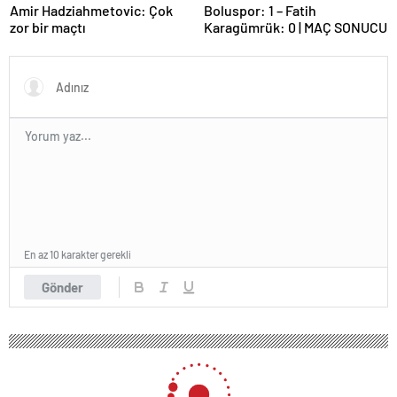
Amir Hadziahmetovic: Çok
Boluspor: 1 – Fatih
zor bir maçtı
Karagümrük: 0 | MAÇ SONUCU
En az 10 karakter gerekli
Gönder