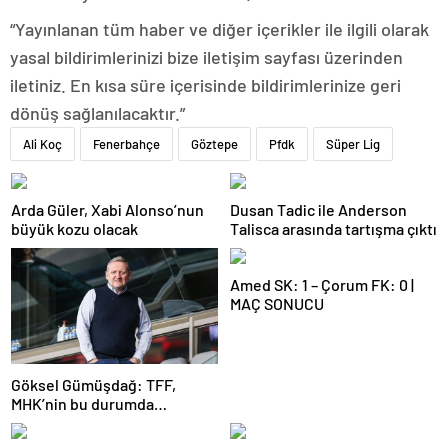
“Yayınlanan tüm haber ve diğer içerikler ile ilgili olarak
yasal bildirimlerinizi bize iletişim sayfası üzerinden
iletiniz. En kısa süre içerisinde bildirimlerinize geri
dönüş sağlanılacaktır.”
Ali Koç
Fenerbahçe
Göztepe
Pfdk
Süper Lig
Arda Güler, Xabi Alonso’nun
Dusan Tadic ile Anderson
büyük kozu olacak
Talisca arasında tartışma çıktı
Amed SK: 1 – Çorum FK: 0 |
MAÇ SONUCU
Göksel Gümüşdağ: TFF,
MHK’nin bu durumda
olmasının sorumlusudur