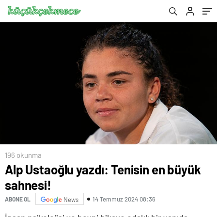
196 okunma
Alp Ustaoğlu yazdı: Tenisin en büyük
sahnesi!
14 Temmuz 2024 08:36
ABONE OL
News