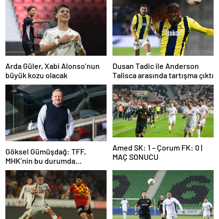
Arda Güler, Xabi Alonso’nun
Dusan Tadic ile Anderson
büyük kozu olacak
Talisca arasında tartışma çıktı
Amed SK: 1 – Çorum FK: 0 |
Göksel Gümüşdağ: TFF,
MAÇ SONUCU
MHK’nin bu durumda
olmasının sorumlusudur