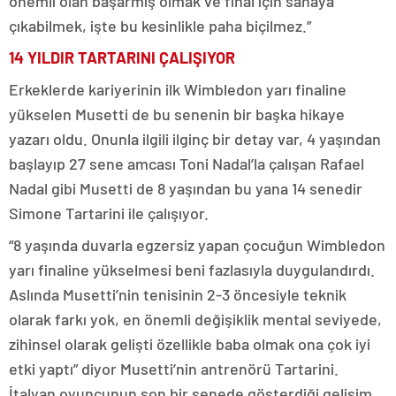
önemli olan başarmış olmak ve final için sahaya
çıkabilmek, işte bu kesinlikle paha biçilmez.”
14 YILDIR TARTARINI ÇALIŞIYOR
Erkeklerde kariyerinin ilk Wimbledon yarı finaline
yükselen Musetti de bu senenin bir başka hikaye
yazarı oldu. Onunla ilgili ilginç bir detay var, 4 yaşından
başlayıp 27 sene amcası Toni Nadal’la çalışan Rafael
Nadal gibi Musetti de 8 yaşından bu yana 14 senedir
Simone Tartarini ile çalışıyor.
“8 yaşında duvarla egzersiz yapan çocuğun Wimbledon
yarı finaline yükselmesi beni fazlasıyla duygulandırdı.
Aslında Musetti’nin tenisinin 2-3 öncesiyle teknik
olarak farkı yok, en önemli değişiklik mental seviyede,
zihinsel olarak gelişti özellikle baba olmak ona çok iyi
etki yaptı” diyor Musetti’nin antrenörü Tartarini.
İtalyan oyuncunun son bir senede gösterdiği gelişim