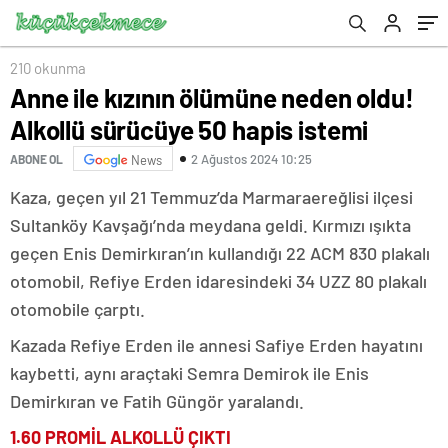
210 okunma
Anne ile kızının ölümüne neden oldu!
Alkollü sürücüye 50 hapis istemi
2 Ağustos 2024 10:25
ABONE OL
News
Kaza, geçen yıl 21 Temmuz’da Marmaraereğlisi ilçesi
Sultanköy Kavşağı’nda meydana geldi. Kırmızı ışıkta
geçen Enis Demirkıran’ın kullandığı 22 ACM 830 plakalı
otomobil, Refiye Erden idaresindeki 34 UZZ 80 plakalı
otomobile çarptı.
Kazada Refiye Erden ile annesi Safiye Erden hayatını
kaybetti, aynı araçtaki Semra Demirok ile Enis
Demirkıran ve Fatih Güngör yaralandı.
1.60 PROMİL ALKOLLÜ ÇIKTI