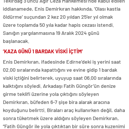
Tekirdağ 3’üncü Ağır Ceza Mahkemesi’nde kabul edilen
iddianamede, Enis Demirkıran hakkında, ‘Olası kastla
öldürme’ suçundan 2 kez 20 yıldan 25’er yıl olmak
üzere toplamda 50 yıla kadar hapis cezası istendi.
Sanığın yargılanmasına 19 Aralık 2024 günü
başlanacak.
‘KAZA GÜNÜ 1 BARDAK VİSKİ İÇTİM’
Enis Demirkıran, ifadesinde Edirne’deki iş yerini saat
02.00 sıralarında kapattığını ve evine gidip 1 bardak
viski içtiğini belirterek, uyuyup saat 06.00 sıralarında
kalktığını söyledi. Arkadaşı Fatih Güngör’ün denize
girme teklifi üzerine yola çıktığını söyleyen
Demirkıran, büfeden 6-7 şişe bira alarak aracına
koyduğunu belirtti. Biraları araç kullanırken değil, daha
sonra tüketmek üzere aldığını söyleyen Demirkıran,
“Fatih Güngör ile yola çıktıktan bir süre sonra kuzenimi