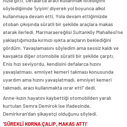
hızla gitti. Defalarca aracı kullanmak istediğimi
söylediğimde ‘İyiyim’ diyerek yol boyunca alkol
kullanmaya devam etti. Yola devam ettiğimizde
otoban çıkışında süratli bir şekilde araçlara makas
atarak ilerledi. Marmaraereğlisi Sultanköy Mahallesi’ne
yaklaştığımızda kırmızı ışıkta araçların beklediğini
gördüm. Yavaşlamasını söyledim ama sessiz kaldı ve
kavşakta diğer otomobile süratli bir şekilde çarptı.
Enis hızı seviyordu, kendisini defalarca hızını
yavaşlatması, emniyet kemeri takması konusunda
uyardım ama hızını yavaşlatmadı, emniyet kemeri
takmadı, aracı kullanmakta ısrar etti” dedi.
Anne-kızın hayatını kaybettiği otomobilden yaralı
kurtulan Semra Demirok ise ifadesinde,
Demirkıran’dan şikayetçi olduğunu söyledi.
‘SÜREKLİ KORNA ÇALIP, MAKAS ATTI’