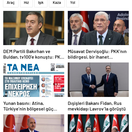
Araç
Hız
Işık
Kaza
Yol
DEM Partili Bakırhan ve
Müsavat Dervişoğlu: PKK’nın
Buldan, tv100’e konuştu: PKK
bildirgesi, bir ihanet
ne zaman kendini feshedecek
açıklamasıdır
Yunan basını: Atina,
Dışişleri Bakanı Fidan, Rus
Türkiye’nin bölgesel güç
mevkidaşı Lavrov’la görüştü
olmasını durduramadı