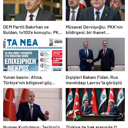
DEM Partili Bakırhan ve
Müsavat Dervişoğlu: PKK’nın
Buldan, tv100’e konuştu: PKK
bildirgesi, bir ihanet
ne zaman kendini feshedecek
açıklamasıdır
Yunan basını: Atina,
Dışişleri Bakanı Fidan, Rus
Türkiye’nin bölgesel güç
mevkidaşı Lavrov’la görüştü
olmasını durduramadı
Numan Kurtulmuş: Terörsüz
Türkiye ile Irak arasında 11