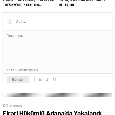
Türkiye’nin kazananı
anlaşma
milletimiz olacak
En az 10 karakter gerekli
Gönder
123 okunma
Firari Hükümlü Adana’da Yakalandı