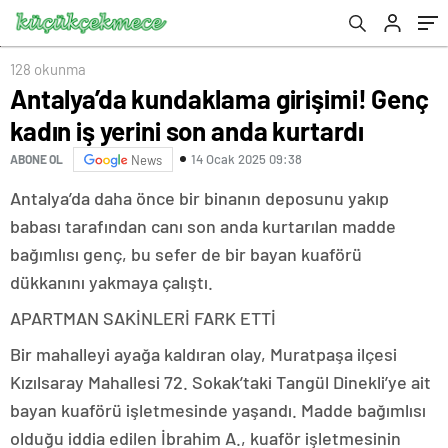
128 okunma
Antalya’da kundaklama girişimi! Genç
kadın iş yerini son anda kurtardı
14 Ocak 2025 09:38
ABONE OL
News
Antalya’da daha önce bir binanın deposunu yakıp
babası tarafından canı son anda kurtarılan madde
bağımlısı genç, bu sefer de bir bayan kuaförü
dükkanını yakmaya çalıştı.
APARTMAN SAKİNLERİ FARK ETTİ
Bir mahalleyi ayağa kaldıran olay, Muratpaşa ilçesi
Kızılsaray Mahallesi 72. Sokak’taki Tangül Dinekli’ye ait
bayan kuaförü işletmesinde yaşandı. Madde bağımlısı
olduğu iddia edilen İbrahim A., kuaför işletmesinin