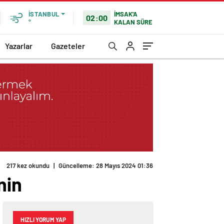
İMSAK'A
İSTANBUL
02:00
KALAN SÜRE
°
Yazarlar
Gazeteler
217 kez okundu
|
Güncelleme: 28 Mayıs 2024 01:36
nin
HIZLI YORUM YAP