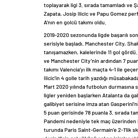
toplayarak ligi 3. sırada tamamladı ve 
Zapata, Josip Ilicic ve Papu Gomez perfo
A’nın en golcü takımı oldu.
2019-2020 sezonunda ligde başarılı son
serisiyle başladı. Manchester City, Sh
tanışamazken, kalelerinde 11 gol gördü. 
ve Manchester City’nin ardından 7 puan
takımı Valencia’yı ilk maçta 4-1 ile ge
Ilicic’in 4 golle tarih yazdığı müsabakada
Mart 2020 yılında futbolun durmasına s
ligler yeniden başlarken Atalanta da ga
galibiyet serisine imza atan Gasperini’
5 puan gerisinde 78 puanla 3. sırada t
Pandemi nedeniyle tek maç üzerinden P
turunda Paris Saint-Germain’e 2-1’lik s