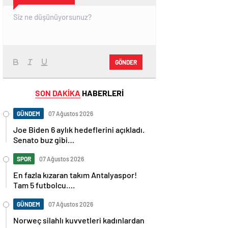
GÖNDER
SON DAKİKA
HABERLERİ
GÜNDEM
07 Ağustos 2026
Joe Biden 6 aylık hedeflerini açıkladı.
Senato buz gibi…
SPOR
07 Ağustos 2026
En fazla kızaran takım Antalyaspor!
Tam 5 futbolcu….
GÜNDEM
07 Ağustos 2026
Norweç silahlı kuvvetleri kadınlardan