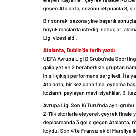
geçen Atalanta, sezonu 59 puanla 8. sı
Bir sonraki sezona yine başarılı sonuçla
büyük maçlarda istediği sonuçları alama
Ligi vizesi aldı.
Atalanta, Dublin’de tarih yazdı
UEFA Avrupa Ligi D Grubu’nda Sporting,
galibiyet ve 2 beraberlikle gruptan nama
inişli-çıkışlı performans sergiledi. İta
Atalanta, bir kez daha final oynama baş
kozlarını paylaşan mavi-siyahlılar, 3. kez
Avrupa Ligi Son 16 Turu’nda aynı grubu p
2-1’lik skorlarla eleyerek çeyrek finale 
deplasmanda 3 golle geçen Atalanta, röv
koydu. Son 4’te Fransız ekibi Marsilya 