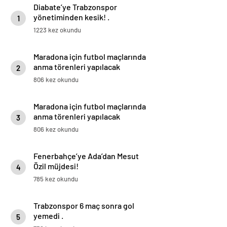
Diabate’ye Trabzonspor
yönetiminden kesik! .
1
1223 kez okundu
Maradona için futbol maçlarında
anma törenleri yapılacak
2
806 kez okundu
Maradona için futbol maçlarında
anma törenleri yapılacak
3
806 kez okundu
Fenerbahçe’ye Ada’dan Mesut
Özil müjdesi!
4
785 kez okundu
Trabzonspor 6 maç sonra gol
yemedi .
5