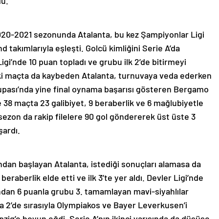
du.
2020-2021 sezonunda Atalanta, bu kez Şampiyonlar Ligi
d takımlarıyla eşleşti. Golcü kimliğini Serie A’da
gi’nde 10 puan topladı ve grubu ilk 2’de bitirmeyi
iki maçta da kaybeden Atalanta, turnuvaya veda ederken
 Kupası’nda yine final oynama başarısı gösteren Bergamo
e 38 maçta 23 galibiyet, 9 beraberlik ve 6 mağlubiyetle
u sezon da rakip filelere 90 gol göndererek üst üste 3
şardı.
dan başlayan Atalanta, istediği sonuçları alamasa da
beraberlik elde etti ve ilk 3’te yer aldı. Devler Ligi’nde
ından 6 puanla grubu 3. tamamlayan mavi-siyahlılar
a 2’de sırasıyla Olympiakos ve Bayer Leverkusen’i
pzig’e boyun eğdi. Serie A’nın ikinci yarısında da düşüşe