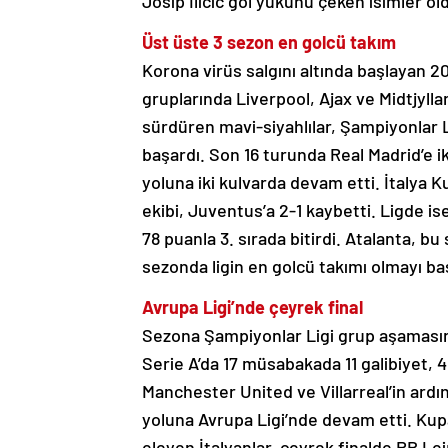
Josip Ilicic gol yükünü çeken isimler ol
Üst üste 3 sezon en golcü takım
Korona virüs salgını altında başlayan 
gruplarında Liverpool, Ajax ve Midtjyllan
sürdüren mavi-siyahlılar, Şampiyonlar Li
başardı. Son 16 turunda Real Madrid’e 
yoluna iki kulvarda devam etti. İtalya
ekibi, Juventus’a 2-1 kaybetti. Ligde is
78 puanla 3. sırada bitirdi. Atalanta, b
sezonda ligin en golcü takımı olmayı ba
Avrupa Ligi’nde çeyrek final
Sezona Şampiyonlar Ligi grup aşamasın
Serie A’da 17 müsabakada 11 galibiyet, 4 
Manchester United ve Villarreal’in ard
yoluna Avrupa Ligi’nde devam etti. Kup
eleyen İtalyanlar, çeyrek finalde RB Lei