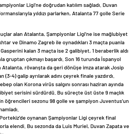
Şampiyonlar Ligi’ne doğrudan katılım sağladı. Duvan
rmanslarıyla yıldızı parlarken, Atalanta 77 golle Serie
uçlar alan Atalanta, Şampiyonlar Ligi’ne ise mağlubiyet
akhtar ve Dinamo Zagreb ile oynadıkları 3 maçta puanla
Gasperini kalan 3 maçta ise 2 galibiyet, 1 beraberlik aldı
la gruptan çıkmayı başardı. Son 16 turunda İspanyol
çen Atalanta, rövanşta da geri dönüşe imza atarak Josip
n (3-4) galip ayrılarak adını çeyrek finale yazdırdı.
ebep olan Korona virüs salgını sonrası haziran ayında
libiyet serisini sürdürdü. Bu süreçte üst üste 9 maçlık
nin öğrencileri sezonu 98 golle ve şampiyon Juventus’un
amamladı.
ortekiz’de oynanan Şampiyonlar Ligi çeyrek final
korla elendi. Bu sezonda da Luis Muriel, Duvan Zapata ve