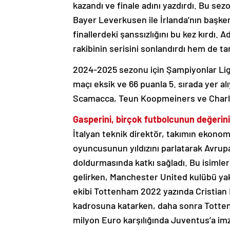
kazandı ve finale adını yazdırdı. Bu se
Bayer Leverkusen ile İrlanda’nın başkent
finallerdeki şanssızlığını bu kez kırdı.
rakibinin serisini sonlandırdı hem de t
2024-2025 sezonu için Şampiyonlar Ligi
maçı eksik ve 66 puanla 5. sırada yer a
Scamacca, Teun Koopmeiners ve Charles
Gasperini, birçok futbolcunun değerini 
İtalyan teknik direktör, takımın ekono
oyuncusunun yıldızını parlatarak Avrupa
doldurmasında katkı sağladı. Bu isimle
gelirken, Manchester United kulübü yakl
ekibi Tottenham 2022 yazında Cristian
kadrosuna katarken, daha sonra Totten
milyon Euro karşılığında Juventus’a imza