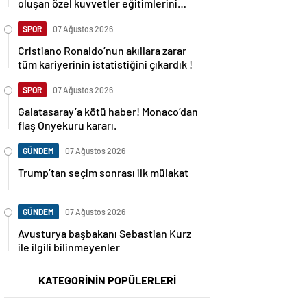
oluşan özel kuvvetler eğitimlerini
başlattı.
SPOR
07 Ağustos 2026
Cristiano Ronaldo’nun akıllara zarar
tüm kariyerinin istatistiğini çıkardık !
SPOR
07 Ağustos 2026
Galatasaray’a kötü haber! Monaco’dan
flaş Onyekuru kararı.
GÜNDEM
07 Ağustos 2026
Trump’tan seçim sonrası ilk mülakat
GÜNDEM
07 Ağustos 2026
Avusturya başbakanı Sebastian Kurz
ile ilgili bilinmeyenler
KATEGORİNİN POPÜLERLERİ