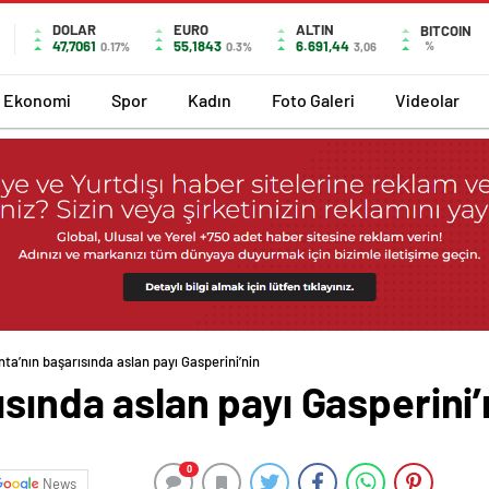
DOLAR
EURO
ALTIN
BITCOIN
47,7061
55,1843
6.691,44
%
0.17%
0.3%
3,06
Ekonomi
Spor
Kadın
Foto Galeri
Videolar
nta’nın başarısında aslan payı Gasperini’nin
ısında aslan payı Gasperini’
0
News