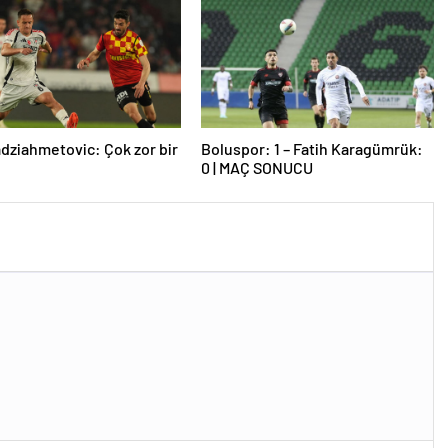
dziahmetovic: Çok zor bir
Boluspor: 1 – Fatih Karagümrük:
0 | MAÇ SONUCU