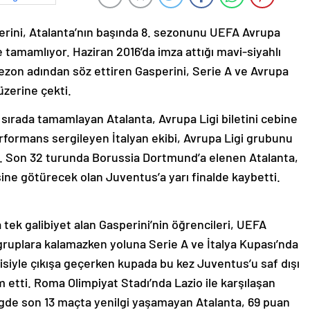
perini, Atalanta’nın başında 8. sezonunu UEFA Avrupa
le tamamlıyor. Haziran 2016’da imza attığı mavi-siyahlı
ezon adından söz ettiren Gasperini, Serie A ve Avrupa
üzerine çekti.
. sırada tamamlayan Atalanta, Avrupa Ligi biletini cebine
performans sergileyen İtalyan ekibi, Avrupa Ligi grubunu
ı. Son 32 turunda Borussia Dortmund’a elenen Atalanta,
ine götürecek olan Juventus’a yarı finalde kaybetti.
tek galibiyet alan Gasperini’nin öğrencileri, UEFA
ruplara kalamazken yoluna Serie A ve İtalya Kupası’nda
risiyle çıkışa geçerken kupada bu kez Juventus’u saf dışı
 etti. Roma Olimpiyat Stadı’nda Lazio ile karşılaşan
igde son 13 maçta yenilgi yaşamayan Atalanta, 69 puan