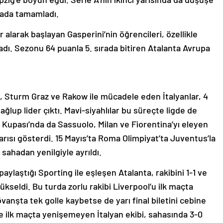
rada tamamladı.
r alarak başlayan Gasperini’nin öğrencileri, özellikle
dı. Sezonu 64 puanla 5. sırada bitiren Atalanta Avrupa
 Sturm Graz ve Rakow ile mücadele eden İtalyanlar, 4
ğlup lider çıktı. Mavi-siyahlılar bu süreçte ligde de
lya Kupası’nda da Sassuolo, Milan ve Fiorentina’yı eleyen
arısı gösterdi. 15 Mayıs’ta Roma Olimpiyat’ta Juventus’la
 sahadan yenilgiyle ayrıldı.
aylaştığı Sporting ile eşleşen Atalanta, rakibini 1-1 ve
yükseldi. Bu turda zorlu rakibi Liverpool’u ilk maçta
anşta tek golle kaybetse de yarı final biletini cebine
ile ilk maçta yenişemeyen İtalyan ekibi, sahasında 3-0