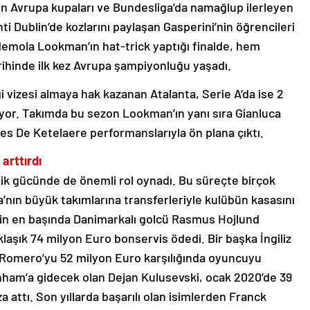
zon Avrupa kupaları ve Bundesliga’da namağlup ilerleyen
i Dublin’de kozlarını paylaşan Gasperini’nin öğrencileri
 Ademola Lookman’ın hat-trick yaptığı finalde, hem
arihinde ilk kez Avrupa şampiyonluğu yaşadı.
 vizesi almaya hak kazanan Atalanta, Serie A’da ise 2
lıyor. Takımda bu sezon Lookman’ın yanı sıra Gianluca
 De Ketelaere performanslarıyla ön plana çıktı.
arttırdı
mik gücünde de önemli rol oynadı. Bu süreçte birçok
’nın büyük takımlarına transferleriyle kulübün kasasını
rin en başında Danimarkalı golcü Rasmus Hojlund
aşık 74 milyon Euro bonservis ödedi. Bir başka İngiliz
 Romero’yu 52 milyon Euro karşılığında oyuncuyu
ham’a gidecek olan Dejan Kulusevski, ocak 2020’de 39
 attı. Son yıllarda başarılı olan isimlerden Franck