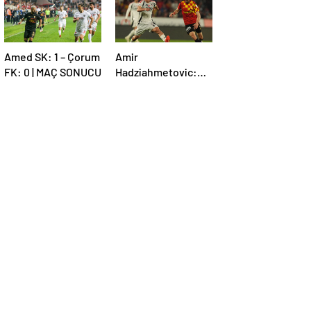
Amed SK: 1 – Çorum
Amir
FK: 0 | MAÇ SONUCU
Hadziahmetovic:
Çok zor bir maçtı