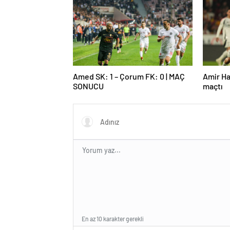
Amed SK: 1 – Çorum FK: 0 | MAÇ
Amir Ha
SONUCU
maçtı
En az 10 karakter gerekli