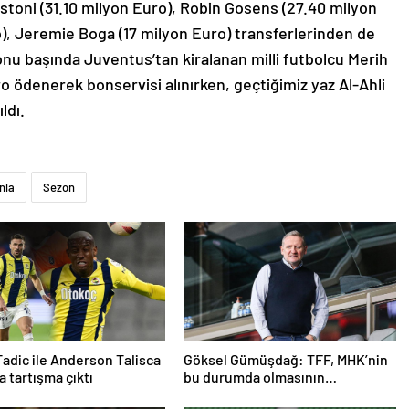
stoni (31.10 milyon Euro), Robin Gosens (27.40 milyon
o), Jeremie Boga (17 milyon Euro) transferlerinden de
onu başında Juventus’tan kiralanan milli futbolcu Merih
uro ödenerek bonservisi alınırken, geçtiğimiz yaz Al-Ahli
ldı.
nla
Sezon
adic ile Anderson Talisca
Göksel Gümüşdağ: TFF, MHK’nin
a tartışma çıktı
bu durumda olmasının
sorumlusudur