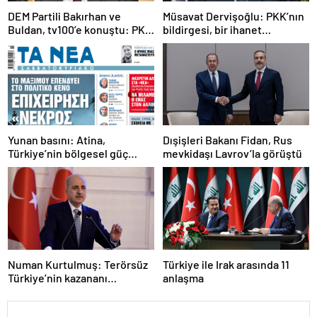
DEM Partili Bakırhan ve
Müsavat Dervişoğlu: PKK’nın
Buldan, tv100’e konuştu: PKK
bildirgesi, bir ihanet
ne zaman kendini feshedecek
açıklamasıdır
Yunan basını: Atina,
Dışişleri Bakanı Fidan, Rus
Türkiye’nin bölgesel güç
mevkidaşı Lavrov’la görüştü
olmasını durduramadı
Numan Kurtulmuş: Terörsüz
Türkiye ile Irak arasında 11
Türkiye’nin kazananı
anlaşma
milletimiz olacak