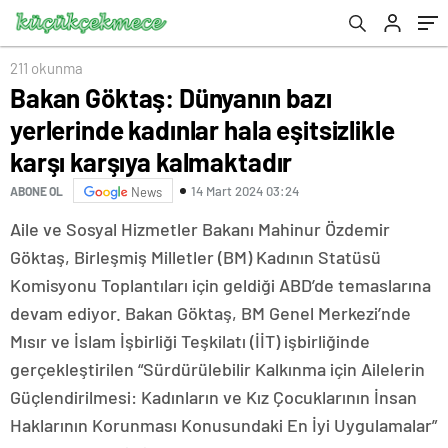
kalmaktadır
211 okunma
Bakan Göktaş: Dünyanın bazı
yerlerinde kadınlar hala eşitsizlikle
karşı karşıya kalmaktadır
14 Mart 2024 03:24
ABONE OL
News
Aile ve Sosyal Hizmetler Bakanı Mahinur Özdemir
Göktaş, Birleşmiş Milletler (BM) Kadının Statüsü
Komisyonu Toplantıları için geldiği ABD’de temaslarına
devam ediyor. Bakan Göktaş, BM Genel Merkezi’nde
Mısır ve İslam İşbirliği Teşkilatı (İİT) işbirliğinde
gerçekleştirilen “Sürdürülebilir Kalkınma için Ailelerin
Güçlendirilmesi: Kadınların ve Kız Çocuklarının İnsan
Haklarının Korunması Konusundaki En İyi Uygulamalar”