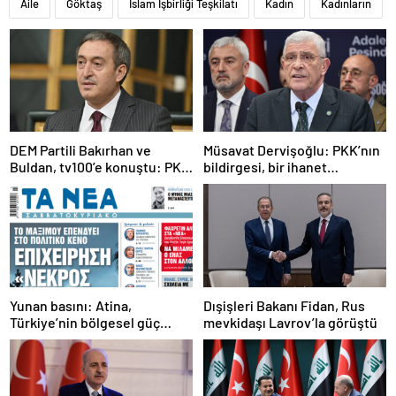
Aile
Göktaş
İslam İşbirliği Teşkilatı
Kadın
Kadınların
DEM Partili Bakırhan ve
Müsavat Dervişoğlu: PKK’nın
Buldan, tv100’e konuştu: PKK
bildirgesi, bir ihanet
ne zaman kendini feshedecek
açıklamasıdır
Yunan basını: Atina,
Dışişleri Bakanı Fidan, Rus
Türkiye’nin bölgesel güç
mevkidaşı Lavrov’la görüştü
olmasını durduramadı