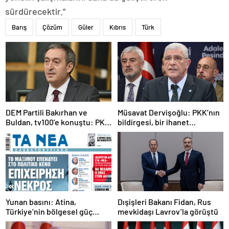
sürdürecektir.”
Barış
Çözüm
Güler
Kıbrıs
Türk
DEM Partili Bakırhan ve
Müsavat Dervişoğlu: PKK’nın
Buldan, tv100’e konuştu: PKK
bildirgesi, bir ihanet
ne zaman kendini feshedecek
açıklamasıdır
Yunan basını: Atina,
Dışişleri Bakanı Fidan, Rus
Türkiye’nin bölgesel güç
mevkidaşı Lavrov’la görüştü
olmasını durduramadı