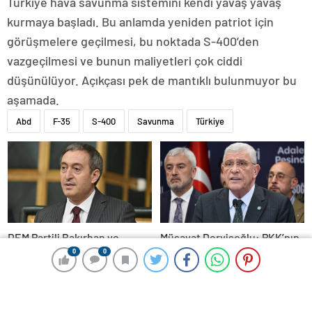
Türkiye hava savunma sistemini kendi yavaş yavaş
kurmaya başladı. Bu anlamda yeniden patriot için
görüşmelere geçilmesi, bu noktada S-400’den
vazgeçilmesi ve bunun maliyetleri çok ciddi
düşünülüyor. Açıkçası pek de mantıklı bulunmuyor bu
aşamada.
Abd
F-35
S-400
Savunma
Türkiye
DEM Partili Bakırhan ve
Müsavat Dervişoğlu: PKK’nın
Buldan, tv100’e konuştu: PKK
bildirgesi, bir ihanet
0
0
0
0
ne zaman kendini feshedecek
açıklamasıdır