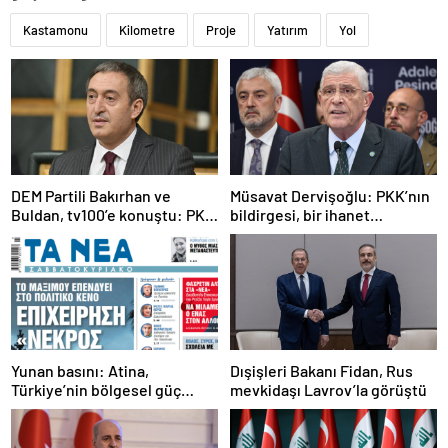
Kastamonu
Kilometre
Proje
Yatırım
Yol
DEM Partili Bakırhan ve
Müsavat Dervişoğlu: PKK’nın
Buldan, tv100’e konuştu: PKK
bildirgesi, bir ihanet
ne zaman kendini feshedecek
açıklamasıdır
Yunan basını: Atina,
Dışişleri Bakanı Fidan, Rus
Türkiye’nin bölgesel güç
mevkidaşı Lavrov’la görüştü
olmasını durduramadı