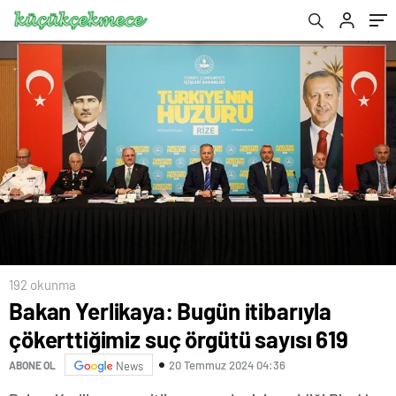
192 okunma
Bakan Yerlikaya: Bugün itibarıyla
çökerttiğimiz suç örgütü sayısı 619
20 Temmuz 2024 04:36
ABONE OL
News