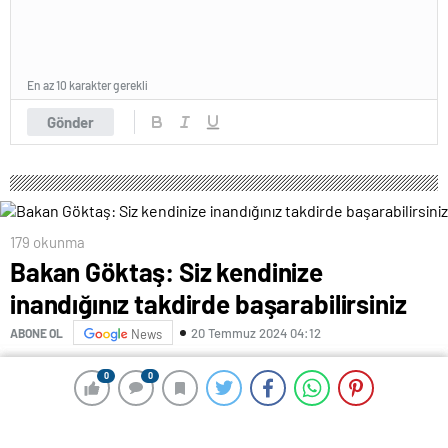
En az 10 karakter gerekli
Gönder
179 okunma
Bakan Göktaş: Siz kendinize
inandığınız takdirde başarabilirsiniz
20 Temmuz 2024 04:12
ABONE OL
News
İbn Haldun Üniversitesi (İHÜ) Etkinlik ve Medya
0
0
0
0
Merkezi’nde düzenlenen TercihFest 2024 etkinliğinde
konuşan Göktaş, öğrencilere doğup büyüdüğü