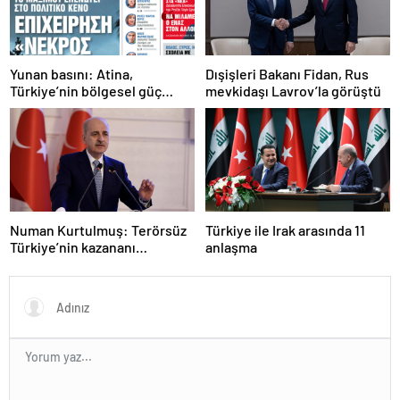
Yunan basını: Atina,
Dışişleri Bakanı Fidan, Rus
Türkiye’nin bölgesel güç
mevkidaşı Lavrov’la görüştü
olmasını durduramadı
Numan Kurtulmuş: Terörsüz
Türkiye ile Irak arasında 11
Türkiye’nin kazananı
anlaşma
milletimiz olacak