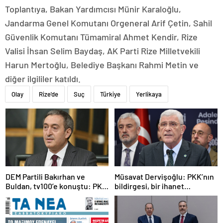
Toplantıya, Bakan Yardımcısı Münir Karaloğlu,
Jandarma Genel Komutanı Orgeneral Arif Çetin, Sahil
Güvenlik Komutanı Tümamiral Ahmet Kendir, Rize
Valisi İhsan Selim Baydaş, AK Parti Rize Milletvekili
Harun Mertoğlu, Belediye Başkanı Rahmi Metin ve
diğer ilgililer katıldı.
Olay
Rize'de
Suç
Türkiye
Yerlikaya
DEM Partili Bakırhan ve
Müsavat Dervişoğlu: PKK’nın
Buldan, tv100’e konuştu: PKK
bildirgesi, bir ihanet
ne zaman kendini feshedecek
açıklamasıdır