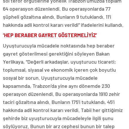
sol terör örgütlerine yönelik Trabzon’umuzda toplam
64 operasyon düzenlendi. Bu operasyonlarda 77
şüpheli gözaltına alındı. Bunların 9 tutuklandı. 11’i
hakkında adli kontrol kararı verildi” ifadelerini kullandı.
‘HEP BERABER GAYRET GÖSTERMELİYİZ’
Uyuşturucuyla mücadele noktasında hep beraber
gayret gösterilmesi gerektiğini söyleyen Bakan
Yerlikaya, “Değerli arkadaşlar, uyuşturucu ticareti;
toplumsal, siyasal ve ekonomik içeren çok boyutlu
sosyal bir sorun. Uyuşturucuyla mücadele
kapsamında, Trabzon’da yine aynı dönemde 230
operasyon düzenlendi. Bu operasyonlarda 1910 zehir
taciri gözaltına alındı. Bunların 175’i tutuklandı, 45’i
hakkında adli kontrol kararı verildi. Tabii her gittiğimiz
şehirde biz uyuşturucuyla mücadeleyle ilgili şunu
söylüyoruz. Bunun bir arz cephesi bunun bir talep