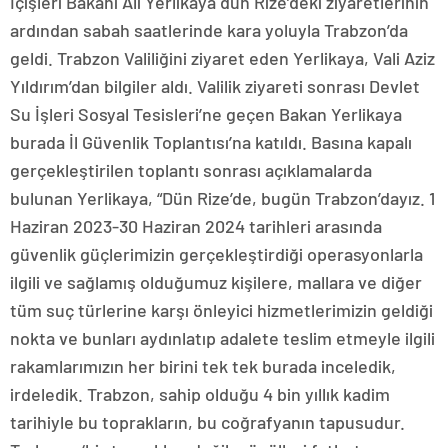
İçişleri Bakanı Ali Yerlikaya dün Rize’deki ziyaretlerinin
ardından sabah saatlerinde kara yoluyla Trabzon’da
geldi. Trabzon Valiliğini ziyaret eden Yerlikaya, Vali Aziz
Yıldırım’dan bilgiler aldı. Valilik ziyareti sonrası Devlet
Su İşleri Sosyal Tesisleri’ne geçen Bakan Yerlikaya
burada İl Güvenlik Toplantısı’na katıldı. Basına kapalı
gerçekleştirilen toplantı sonrası açıklamalarda
bulunan Yerlikaya, “Dün Rize’de, bugün Trabzon’dayız. 1
Haziran 2023-30 Haziran 2024 tarihleri arasında
güvenlik güçlerimizin gerçekleştirdiği operasyonlarla
ilgili ve sağlamış olduğumuz kişilere, mallara ve diğer
tüm suç türlerine karşı önleyici hizmetlerimizin geldiği
nokta ve bunları aydınlatıp adalete teslim etmeyle ilgili
rakamlarımızın her birini tek tek burada inceledik,
irdeledik. Trabzon, sahip olduğu 4 bin yıllık kadim
tarihiyle bu toprakların, bu coğrafyanın tapusudur.