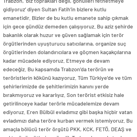
Trabzon, ‘biz toprakları değil, gönülleri fethetmeye
gidiyoruz’ diyen Sultan Fatih’in bizlere kutlu
emanetidir. Bizler de bu kutlu emanete sahip çıkmak
için gece gündüz demeden çalışıyoruz. Bu aziz şehirde
bakanlık olarak huzur ve güven sağlamak için terör
örgütlerinden uyuşturucu satıcılarına, organize suç
örgütlerinden dolandırıcılara ve göçmen kaçakçılarına
kadar mücadele ediyoruz. Etmeye de devam
edeceğiz. Bu kapsamda Trabzon’da terörün ve
teröristlerin kökünü kazıyoruz. Tüm Türkiye’de ve tüm
şehirlerimizde de şehitlerimizin kanını yerde
bırakmıyoruz ve kararlıyız. Son terörist etkisiz hale
getirilinceye kadar terörle mücadelemize devam
ediyoruz. Eren Bülbül evladımız gibi başka hiçbir vatan
evladımızı daha teröre kurban vermek istemiyoruz. Bu
amaçla bölücü terör örgütü PKK, KCK, FETÖ, DEAŞ ve