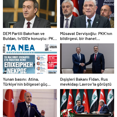
DEM Partili Bakırhan ve
Müsavat Dervişoğlu: PKK’nın
Buldan, tv100’e konuştu: PKK
bildirgesi, bir ihanet
ne zaman kendini feshedecek
açıklamasıdır
Yunan basını: Atina,
Dışişleri Bakanı Fidan, Rus
Türkiye’nin bölgesel güç
mevkidaşı Lavrov’la görüştü
olmasını durduramadı