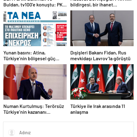
Buldan, tv100’e konuştu: PKK
bildirgesi, bir ihanet
ne zaman kendini feshedecek
açıklamasıdır
Yunan basını: Atina,
Dışişleri Bakanı Fidan, Rus
Türkiye’nin bölgesel güç
mevkidaşı Lavrov’la görüştü
olmasını durduramadı
Numan Kurtulmuş: Terörsüz
Türkiye ile Irak arasında 11
Türkiye’nin kazananı
anlaşma
milletimiz olacak