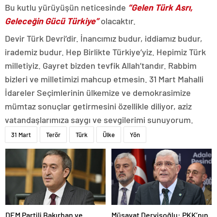
Bu kutlu yürüyüşün neticesinde
“Gelen Türk Asrı,
Geleceğin Gücü Türkiye”
olacaktır.
Devir Türk Devri’dir. İnancımız budur, iddiamız budur,
irademiz budur. Hep Birlikte Türkiye’yiz. Hepimiz Türk
milletiyiz. Gayret bizden tevfik Allah’tandır. Rabbim
bizleri ve milletimizi mahcup etmesin. 31 Mart Mahalli
İdareler Seçimlerinin ülkemize ve demokrasimize
mümtaz sonuçlar getirmesini özellikle diliyor, aziz
vatandaşlarımıza saygı ve sevgilerimi sunuyorum.
31 Mart
Terör
Türk
Ülke
Yön
DEM Partili Bakırhan ve
Müsavat Dervişoğlu: PKK’nın