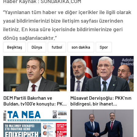
Haber Kaynak : SONDAKIKA.COM
“Yayınlanan tüm haber ve diğer içerikler ile ilgili olarak
yasal bildirimlerinizi bize iletişim sayfası üzerinden
iletiniz. En kısa süre içerisinde bildirimlerinize geri
dönüş sağlanılacaktır.”
Beşiktaş
Dünya
futbol
son dakika
Spor
DEM Partili Bakırhan ve
Müsavat Dervişoğlu: PKK’nın
Buldan, tv100’e konuştu: PKK
bildirgesi, bir ihanet
ne zaman kendini feshedecek
açıklamasıdır