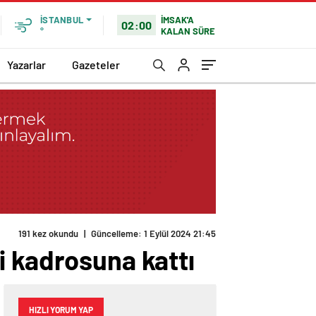
İMSAK'A
İSTANBUL
02:00
KALAN SÜRE
°
Yazarlar
Gazeteler
191 kez okundu
|
Güncelleme: 1 Eylül 2024 21:45
i kadrosuna kattı
HIZLI YORUM YAP