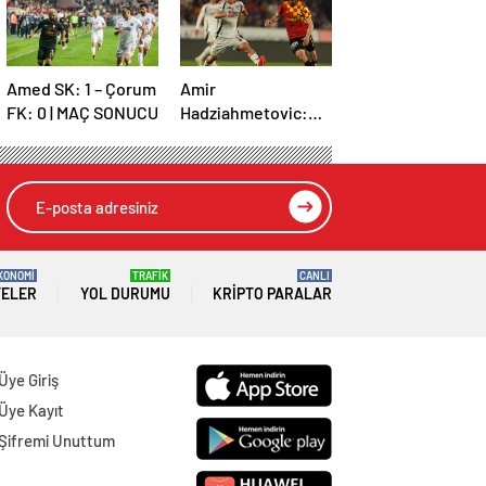
Amed SK: 1 – Çorum
Amir
FK: 0 | MAÇ SONUCU
Hadziahmetovic:
Çok zor bir maçtı
KONOMİ
TRAFİK
CANLI
TELER
YOL DURUMU
KRIPTO PARALAR
Üye Giriş
Üye Kayıt
Şifremi Unuttum