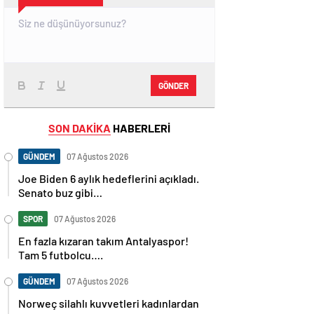
GÖNDER
SON DAKİKA
HABERLERİ
GÜNDEM
07 Ağustos 2026
Joe Biden 6 aylık hedeflerini açıkladı.
Senato buz gibi…
SPOR
07 Ağustos 2026
En fazla kızaran takım Antalyaspor!
Tam 5 futbolcu….
GÜNDEM
07 Ağustos 2026
Norweç silahlı kuvvetleri kadınlardan