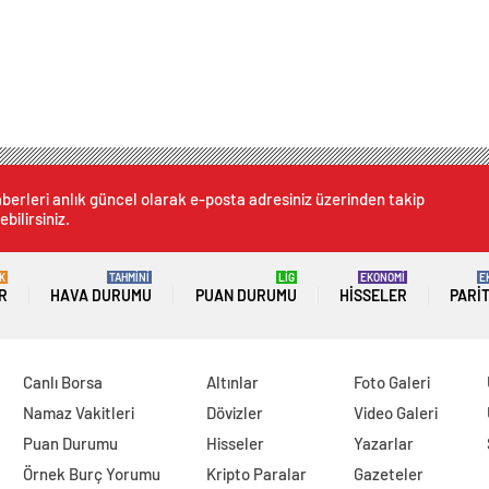
berleri anlık güncel olarak e-posta adresiniz üzerinden takip
ebilirsiniz.
K
TAHMİNİ
LİG
EKONOMİ
E
R
HAVA DURUMU
PUAN DURUMU
HISSELER
PARI
Canlı Borsa
Altınlar
Foto Galeri
Namaz Vakitleri
Dövizler
Video Galeri
Puan Durumu
Hisseler
Yazarlar
Örnek Burç Yorumu
Kripto Paralar
Gazeteler