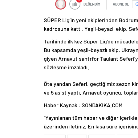
0
BEĞENDİM
ABONE OL
SÜPER Lig’in yeni ekiplerinden Bodrum 
kadrosuna kattı. Yeşil-beyazlı ekip, Sefe
Tarihinde ilk kez Süper Lig’de mücadel
Bu kapsamda yeşil-beyazlı ekip, Ukrayn
giyen Arnavut santrfor Taulant Seferi’yi 
sözleşme imzaladı.
Öte yandan Seferi, geçtiğimiz sezon kira
ve 5 asist yaptı. Arnavut oyuncu, toplam
Haber Kaynak : SONDAKIKA.COM
“Yayınlanan tüm haber ve diğer içerikler i
üzerinden iletiniz. En kısa süre içerisin