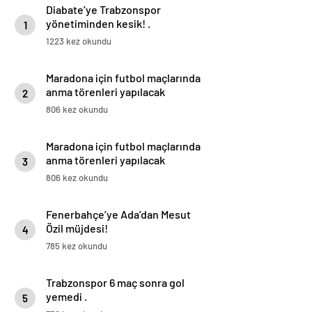
Diabate’ye Trabzonspor
yönetiminden kesik! .
1
1223 kez okundu
Maradona için futbol maçlarında
anma törenleri yapılacak
2
806 kez okundu
Maradona için futbol maçlarında
anma törenleri yapılacak
3
806 kez okundu
Fenerbahçe’ye Ada’dan Mesut
Özil müjdesi!
4
785 kez okundu
Trabzonspor 6 maç sonra gol
yemedi .
5