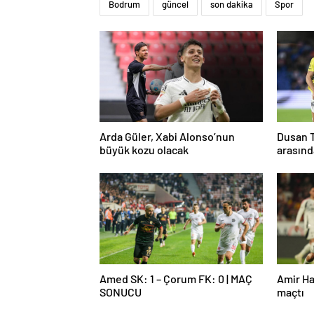
Bodrum
güncel
son dakika
Spor
Arda Güler, Xabi Alonso’nun
Dusan T
büyük kozu olacak
arasınd
Amed SK: 1 – Çorum FK: 0 | MAÇ
Amir Ha
SONUCU
maçtı