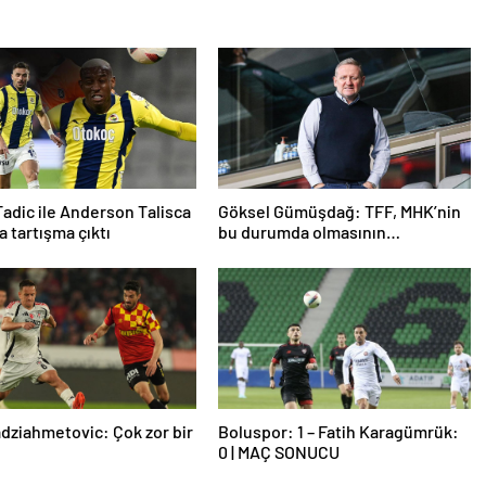
adic ile Anderson Talisca
Göksel Gümüşdağ: TFF, MHK’nin
a tartışma çıktı
bu durumda olmasının
sorumlusudur
dziahmetovic: Çok zor bir
Boluspor: 1 – Fatih Karagümrük:
0 | MAÇ SONUCU