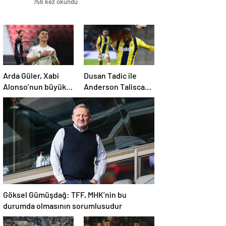
756 kez okundu
Arda Güler, Xabi
Dusan Tadic ile
Alonso’nun büyük
Anderson Talisca
kozu olacak
arasında tartışma
çıktı
Göksel Gümüşdağ: TFF, MHK’nin bu
durumda olmasının sorumlusudur