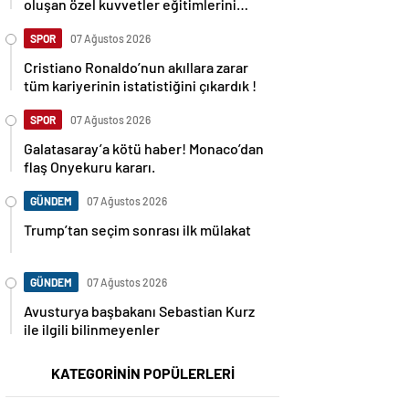
oluşan özel kuvvetler eğitimlerini
başlattı.
SPOR
07 Ağustos 2026
Cristiano Ronaldo’nun akıllara zarar
tüm kariyerinin istatistiğini çıkardık !
SPOR
07 Ağustos 2026
Galatasaray’a kötü haber! Monaco’dan
flaş Onyekuru kararı.
GÜNDEM
07 Ağustos 2026
Trump’tan seçim sonrası ilk mülakat
GÜNDEM
07 Ağustos 2026
Avusturya başbakanı Sebastian Kurz
ile ilgili bilinmeyenler
KATEGORİNİN POPÜLERLERİ