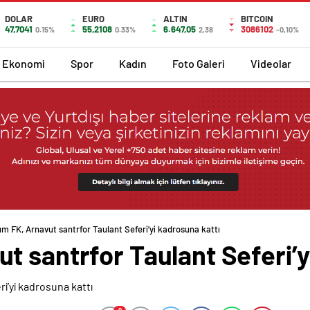
DOLAR
EURO
ALTIN
BITCOIN
47,7041
55,2108
6.647,05
3086102
0.15%
0.33%
2,38
-0,10%
Ekonomi
Spor
Kadın
Foto Galeri
Videolar
m FK, Arnavut santrfor Taulant Seferi’yi kadrosuna kattı
 santrfor Taulant Seferi’y