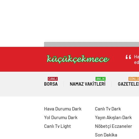
Ha
ed
CANLI
ANLIK
GÜNLÜ
BORSA
NAMAZ VAKITLERI
GAZETELE
Hava Durumu Dark
Canlı Tv Dark
Yol Durumu Dark
Yayın Akışları Dark
Canlı Tv Light
Nöbetçi Eczaneler
Son Dakika