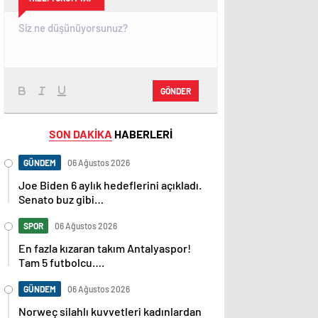
GÖNDER
SON DAKİKA
HABERLERİ
GÜNDEM
06 Ağustos 2026
Joe Biden 6 aylık hedeflerini açıkladı.
Senato buz gibi…
SPOR
06 Ağustos 2026
En fazla kızaran takım Antalyaspor!
Tam 5 futbolcu….
GÜNDEM
06 Ağustos 2026
Norweç silahlı kuvvetleri kadınlardan