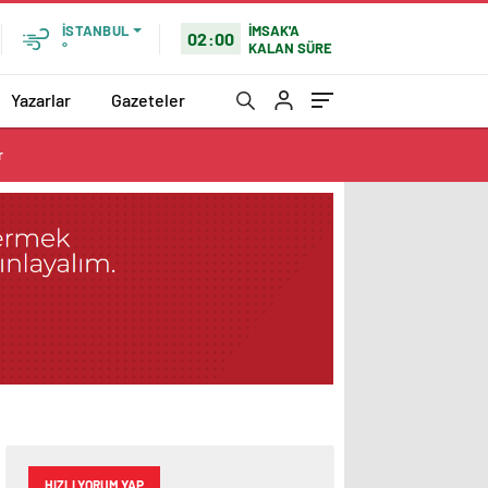
İMSAK'A
İSTANBUL
02:00
KALAN SÜRE
°
Yazarlar
Gazeteler
r
HIZLI YORUM YAP