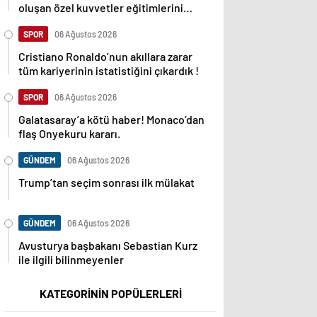
oluşan özel kuvvetler eğitimlerini
başlattı.
SPOR
06 Ağustos 2026
Cristiano Ronaldo’nun akıllara zarar
tüm kariyerinin istatistiğini çıkardık !
SPOR
06 Ağustos 2026
Galatasaray’a kötü haber! Monaco’dan
flaş Onyekuru kararı.
GÜNDEM
06 Ağustos 2026
Trump’tan seçim sonrası ilk mülakat
GÜNDEM
06 Ağustos 2026
Avusturya başbakanı Sebastian Kurz
ile ilgili bilinmeyenler
KATEGORİNİN POPÜLERLERİ