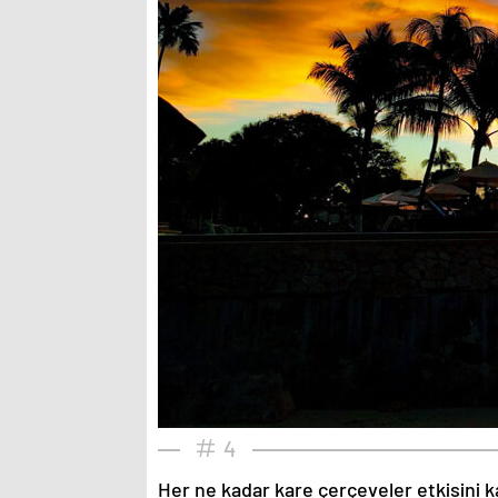
4
Her ne kadar kare çerçeveler etkisini k