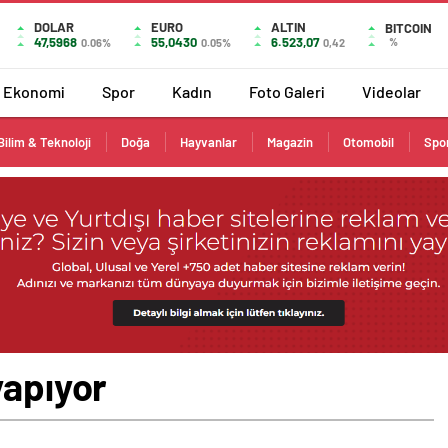
DOLAR
EURO
ALTIN
BITCOIN
47,5968
55,0430
6.523,07
%
0.06%
0.05%
0,42
Ekonomi
Spor
Kadın
Foto Galeri
Videolar
Bilim & Teknoloji
Doğa
Hayvanlar
Magazin
Otomobil
Spo
yapıyor