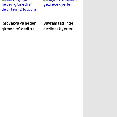
“Slovakya’ya neden
Bayram tatilinde
gitmedim” dedirten
gezilecek yerler
12 fotoğraf