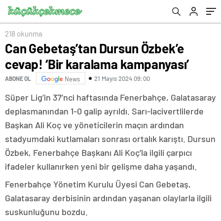
218 okunma
Can Gebetaş’tan Dursun Özbek’e
cevap! ‘Bir karalama kampanyası’
21 Mayıs 2024 09:00
ABONE OL
News
Süper Lig’in 37’nci haftasında Fenerbahçe, Galatasaray
deplasmanından 1-0 galip ayrıldı. Sarı-lacivertlilerde
Başkan Ali Koç ve yöneticilerin maçın ardından
stadyumdaki kutlamaları sonrası ortalık karıştı. Dursun
Özbek, Fenerbahçe Başkanı Ali Koç’la ilgili çarpıcı
ifadeler kullanırken yeni bir gelişme daha yaşandı.
Fenerbahçe Yönetim Kurulu Üyesi Can Gebetaş,
Galatasaray derbisinin ardından yaşanan olaylarla ilgili
suskunluğunu bozdu.