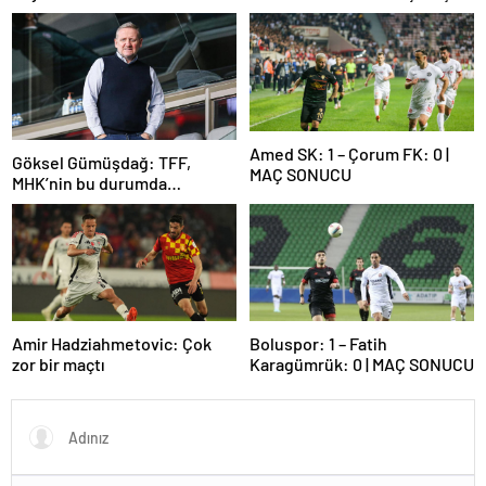
Amed SK: 1 – Çorum FK: 0 |
Göksel Gümüşdağ: TFF,
MAÇ SONUCU
MHK’nin bu durumda
olmasının sorumlusudur
Amir Hadziahmetovic: Çok
Boluspor: 1 – Fatih
zor bir maçtı
Karagümrük: 0 | MAÇ SONUCU