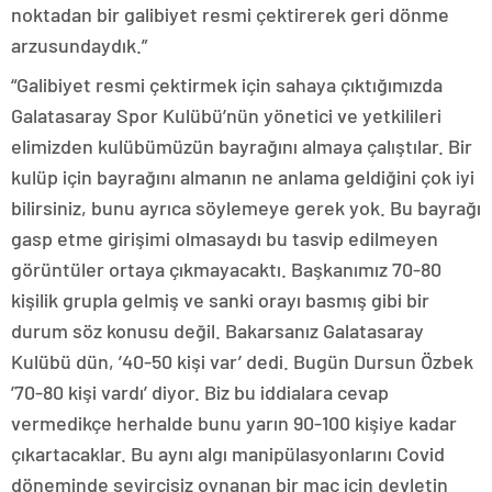
noktadan bir galibiyet resmi çektirerek geri dönme
arzusundaydık.”
“Galibiyet resmi çektirmek için sahaya çıktığımızda
Galatasaray Spor Kulübü’nün yönetici ve yetkilileri
elimizden kulübümüzün bayrağını almaya çalıştılar. Bir
kulüp için bayrağını almanın ne anlama geldiğini çok iyi
bilirsiniz, bunu ayrıca söylemeye gerek yok. Bu bayrağı
gasp etme girişimi olmasaydı bu tasvip edilmeyen
görüntüler ortaya çıkmayacaktı. Başkanımız 70-80
kişilik grupla gelmiş ve sanki orayı basmış gibi bir
durum söz konusu değil. Bakarsanız Galatasaray
Kulübü dün, ’40-50 kişi var’ dedi. Bugün Dursun Özbek
’70-80 kişi vardı’ diyor. Biz bu iddialara cevap
vermedikçe herhalde bunu yarın 90-100 kişiye kadar
çıkartacaklar. Bu aynı algı manipülasyonlarını Covid
döneminde seyircisiz oynanan bir maç için devletin