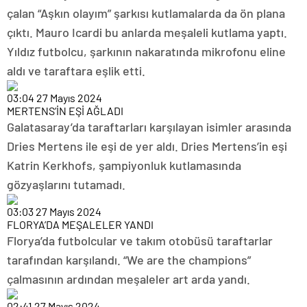
çalan “Aşkın olayım” şarkısı kutlamalarda da ön plana
çıktı. Mauro Icardi bu anlarda meşaleli kutlama yaptı.
Yıldız futbolcu, şarkının nakaratında mikrofonu eline
aldı ve taraftara eşlik etti.
03:04
27 Mayıs 2024
MERTENS’İN EŞİ AĞLADI
Galatasaray’da taraftarları karşılayan isimler arasında
Dries Mertens ile eşi de yer aldı. Dries Mertens’in eşi
Katrin Kerkhofs, şampiyonluk kutlamasında
gözyaşlarını tutamadı.
03:03
27 Mayıs 2024
FLORYA’DA MEŞALELER YANDI
Florya’da futbolcular ve takım otobüsü taraftarlar
tarafından karşılandı. “We are the champions”
çalmasının ardından meşaleler art arda yandı.
02:41
27 Mayıs 2024