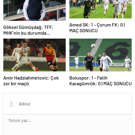
Amed SK: 1 – Çorum FK: 0 |
Göksel Gümüşdağ: TFF,
MAÇ SONUCU
MHK’nin bu durumda
olmasının sorumlusudur
Amir Hadziahmetovic: Çok
Boluspor: 1 – Fatih
zor bir maçtı
Karagümrük: 0 | MAÇ SONUCU