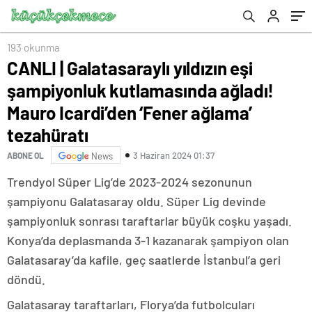
ağlama’ tezahüratı
193 okunma
CANLI | Galatasaraylı yıldızın eşi
şampiyonluk kutlamasında ağladı!
Mauro Icardi’den ‘Fener ağlama’
tezahüratı
3 Haziran 2024 01:37
ABONE OL
News
Trendyol Süper Lig’de 2023-2024 sezonunun
şampiyonu Galatasaray oldu. Süper Lig devinde
şampiyonluk sonrası taraftarlar büyük coşku yaşadı.
Konya’da deplasmanda 3-1 kazanarak şampiyon olan
Galatasaray’da kafile, geç saatlerde İstanbul’a geri
döndü.
Galatasaray taraftarları, Florya’da futbolcuları