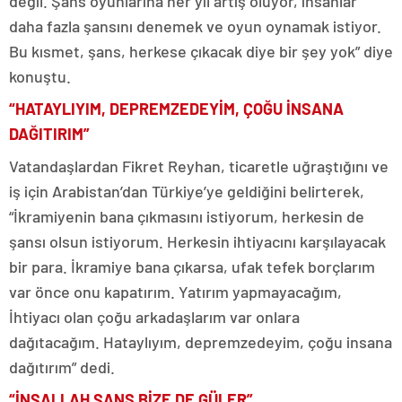
değil. Şans oyunlarına her yıl artış oluyor, insanlar
daha fazla şansını denemek ve oyun oynamak istiyor.
Bu kısmet, şans, herkese çıkacak diye bir şey yok” diye
konuştu.
“HATAYLIYIM, DEPREMZEDEYİM, ÇOĞU İNSANA
DAĞITIRIM”
Vatandaşlardan Fikret Reyhan, ticaretle uğraştığını ve
iş için Arabistan’dan Türkiye’ye geldiğini belirterek,
“İkramiyenin bana çıkmasını istiyorum, herkesin de
şansı olsun istiyorum. Herkesin ihtiyacını karşılayacak
bir para. İkramiye bana çıkarsa, ufak tefek borçlarım
var önce onu kapatırım. Yatırım yapmayacağım,
İhtiyacı olan çoğu arkadaşlarım var onlara
dağıtacağım. Hataylıyım, depremzedeyim, çoğu insana
dağıtırım” dedi.
“İNŞALLAH ŞANS BİZE DE GÜLER”