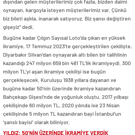
dışından gelen müşterilerimiz çok fazla, bizden daimi
oynayan, kargoyla isteyen müşterilerimiz var. Çünkü
biz bileti aşkla, inanarak satıyoruz. Biz şansı değiştiren
gişeyiz” dedi.
Bugüne kadar Çılgın Sayısal Loto’da çıkan en yüksek
ikramiye, 17 Temmuz 2023’te gerçekleştirilen çekilişte,
Diyarbakır Silvan’dan oynayarak altı bilen bir talihlinin
kazandığı 247 milyon 659 bin 481 TL’lik ikramiyeydi. 300
milyon TL’yi aşan ikramiye çekilişi ise bugün
gerçekleşecek. Kuruluşu 1938 yıllara dayanan ve
bugüne kadar 50’nin üzerinde ikramiye kazandıran
Bahçekapı Gişesi’nde de yoğunluk oluştu. 2017 yılbaşı
çekilişinde 60 milyon TL, 2020 yılında ise 23 Nisan
çekilişinde 5 milyon TL kazandıran bayi İstanbul’un
‘şanslı bayisi’ olarak biliniyor.
YILDIZ: 50’NİN ÜZERİNDE İKRAMİYE VERDİK