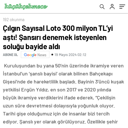
aldı
192 okunma
Çılgın Sayısal Loto 300 milyon TL’yi
aştı! Şansırı denemek isteyenlen
soluğu bayide aldı
19 Mayıs 2024 02:12
ABONE OL
News
Kuruluşundan bu yana 50’nin üzerinde ikramiye veren
İstanbul’un ‘şanslı bayisi’ olarak bilinen Bahçekapı
Gişesi’nde de hareketlilik başladı. Bayinin 3’üncü kuşak
yetkilisi Ergün Yıldız, en son 2017 ve 2020 yılında
büyük ikramiye verdiklerini ifade ederek, “Çekilişin
uzun süre devretmesi dolayısıyla yoğunluk oluyor.
Tarihi gişe olduğumuz için de insanlar bizi tercih
ediyor. Şanslı yer olarak görülüyoruz. Özellikle şehir