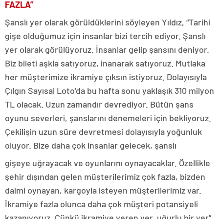
FAZLA”
Şanslı yer olarak görüldüklerini söyleyen Yıldız, “Tarihi
gişe olduğumuz için insanlar bizi tercih ediyor. Şanslı
yer olarak görülüyoruz. İnsanlar gelip şansını deniyor.
Biz bileti aşkla satıyoruz, inanarak satıyoruz. Mutlaka
her müşterimize ikramiye çıksın istiyoruz. Dolayısıyla
Çılgın Sayısal Loto’da bu hafta sonu yaklaşık 310 milyon
TL olacak. Uzun zamandır devrediyor. Bütün şans
oyunu severleri, şanslarını denemeleri için bekliyoruz.
Çekilişin uzun süre devretmesi dolayısıyla yoğunluk
oluyor. Bize daha çok insanlar gelecek, şanslı
gişeye uğrayacak ve oyunlarını oynayacaklar. Özellikle
şehir dışından gelen müşterilerimiz çok fazla, bizden
daimi oynayan, kargoyla isteyen müşterilerimiz var.
İkramiye fazla olunca daha çok müşteri potansiyeli
kazanıyoruz. Çünkü ikramiye veren yer, uğurlu bir yer”