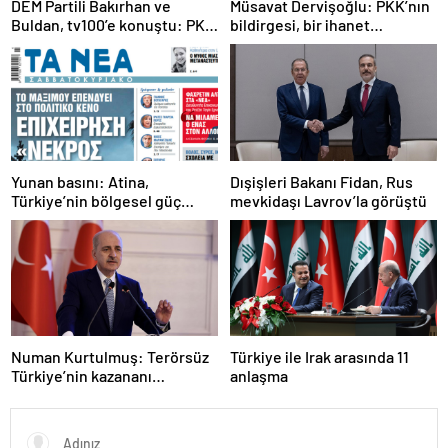
DEM Partili Bakırhan ve
Müsavat Dervişoğlu: PKK’nın
Buldan, tv100’e konuştu: PKK
bildirgesi, bir ihanet
ne zaman kendini feshedecek
açıklamasıdır
Yunan basını: Atina,
Dışişleri Bakanı Fidan, Rus
Türkiye’nin bölgesel güç
mevkidaşı Lavrov’la görüştü
olmasını durduramadı
Numan Kurtulmuş: Terörsüz
Türkiye ile Irak arasında 11
Türkiye’nin kazananı
anlaşma
milletimiz olacak