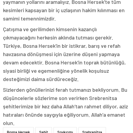
yaymanın yollarını aramalıyız. Bosna Hersek’te tüm
kesimleri kapsayan bir iç uzlaşının hakim kılınması en
samimi temennimizdir.
Çatışma ve gerilimden kimsenin kazançlı
çıkmayacağını herkesin aklında tutması gerekir.
Türkiye, Bosna Hersek’in bir istikrar, barış ve refah
havzasına dönüşmesi için üzerine düşeni yapmaya
devam edecektir. Bosna Hersek’in toprak bütünlüğü,
siyasi birliği ve egemenliğine yönelik koşulsuz
desteğimizi daima sürdüreceğiz.
Sizlerden gönüllerinizi ferah tutmanızı bekliyorum. Bu
düşüncelerle sözlerime son verirken Srebrenitsa
şehitlerimize bir kez daha Allah’tan rahmet diliyor, aziz
hatıraları önünde saygıyla eğiliyorum. Allah’a emanet
olun.
Bosna Hersek
Şehit
Soykırımı
Srebrenitsa