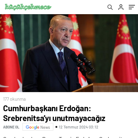
177 okunma
Cumhurbaşkanı Erdoğan:
Srebrenitsa’yı unutmayacağız
12 Temmuz 2024 03:12
ABONE OL
News