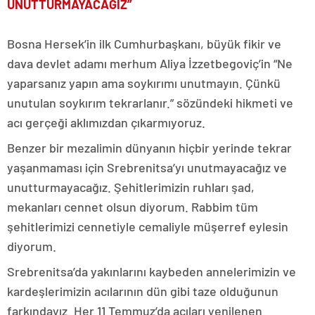
UNUTTURMAYACAĞIZ”
Bosna Hersek’in ilk Cumhurbaşkanı, büyük fikir ve
dava devlet adamı merhum Aliya İzzetbegoviç’in “Ne
yaparsanız yapın ama soykırımı unutmayın. Çünkü
unutulan soykırım tekrarlanır.” sözündeki hikmeti ve
acı gerçeği aklımızdan çıkarmıyoruz.
Benzer bir mezalimin dünyanın hiçbir yerinde tekrar
yaşanmaması için Srebrenitsa’yı unutmayacağız ve
unutturmayacağız. Şehitlerimizin ruhları şad,
mekanları cennet olsun diyorum. Rabbim tüm
şehitlerimizi cennetiyle cemaliyle müşerref eylesin
diyorum.
Srebrenitsa’da yakınlarını kaybeden annelerimizin ve
kardeşlerimizin acılarının dün gibi taze olduğunun
farkındayız. Her 11 Temmuz’da acıları yenilenen