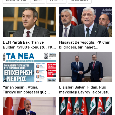
DEM Partili Bakırhan ve
Müsavat Dervişoğlu: PKK’nın
Buldan, tv100’e konuştu: PKK
bildirgesi, bir ihanet
ne zaman kendini feshedecek
açıklamasıdır
Yunan basını: Atina,
Dışişleri Bakanı Fidan, Rus
Türkiye’nin bölgesel güç
mevkidaşı Lavrov’la görüştü
olmasını durduramadı