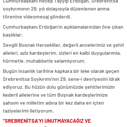
Cumhurbaşkanı Recep Tayyip Erdoğan, Srebrenitsa
soykırımının 29. yılı dolayısıyla düzenlenen anma
törenine videomesaj gönderdi.
Cumhurbaşkanı Erdoğan’ın açıklamalarından öne çıkan
başlıklar:
Sevgili Bosnalı Hersekliler, değerli annelerimiz ve şehit
aileleri, aziz kardeşlerim, sizleri en kalbi duygularımla,
hürmetle, muhabbetle selamlıyorum.
Bugün insanlık tarihine kapkara bir leke olarak geçen
Srebrenitsa Soykırımı’nın 29. sene-i devriyesini idrak
ediyoruz. Bu hüzün dolu günümüzde şehitlerimizin
kederli ailelerine ve tüm Boşnak kardeşlerimize
şahsım ve milletim adına bir kez daha en içten
taziyelerimi iletiyorum.
“SREBRENİTSA’YI UNUTMAYACAĞIZ VE