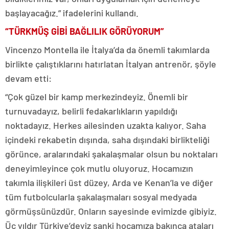
başlayacağız.” ifadelerini kullandı.
“TÜRKMÜŞ GİBİ BAĞLILIK GÖRÜYORUM”
Vincenzo Montella ile İtalya’da da önemli takımlarda
birlikte çalıştıklarını hatırlatan İtalyan antrenör, şöyle
devam etti:
“Çok güzel bir kamp merkezindeyiz. Önemli bir
turnuvadayız, belirli fedakarlıkların yapıldığı
noktadayız. Herkes ailesinden uzakta kalıyor. Saha
içindeki rekabetin dışında, saha dışındaki birlikteliği
görünce, aralarındaki şakalaşmalar olsun bu noktaları
deneyimleyince çok mutlu oluyoruz. Hocamızın
takımla ilişkileri üst düzey, Arda ve Kenan’la ve diğer
tüm futbolcularla şakalaşmaları sosyal medyada
görmüşsünüzdür. Onların sayesinde evimizde gibiyiz.
Üç yıldır Türkiye’deyiz sanki hocamıza bakınca ataları