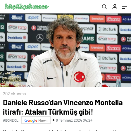
202 okunma
Daniele Russo’dan Vincenzo Montella
itirafı: Ataları Türkmüş gibi!
8 Temmuz 2024 04:24
ABONE OL
News