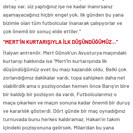
detay var, siz yaptığınız işe ne kadar inanırsanız
aşamayacağınız hiçbir engel yok, ilk günden bu yana
bizimle olan tüm futbolcular inanarak çalışıyorlar ve
çok önemli bir sonuç elde ettiler.”
“MERT’İN KURTARIŞIYLA İLK DÜŞÜNDÜĞÜMÜZ…”
İtalyan antrenör, Mert Günok’un Avusturya maçındaki
kurtarışı hakkında ise “Mert’in kurtarışında ilk
düşündüğümüz evet bu maçı kazandık oldu. Belki çok
zorlandığımız dakikalar vardı, topa sahipken daha net
olabilirdik ama o pozisyondan hemen önce Barış’ın bire
bir kaldığı bir pozisyon da vardı. Futbolcularımız o
maça çıkarken ve maçın sonuna kadar önemli bir duruş
ve kararlılık gösterdi. Dört günde bir maç oynadığınız
turnuvada bunu herkes kaldıramaz. Hakan’ın takım
içindeki pozisyonuna gelirsek, Milan’dan bu yana