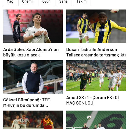
Maç
Önemli
Oyun
Saha
Takım
Arda Güler, Xabi Alonso’nun
Dusan Tadic ile Anderson
büyük kozu olacak
Talisca arasında tartışma çıktı
Amed SK: 1 – Çorum FK: 0 |
Göksel Gümüşdağ: TFF,
MAÇ SONUCU
MHK’nin bu durumda
olmasının sorumlusudur