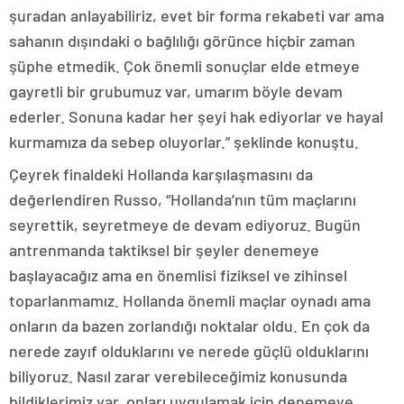
şuradan anlayabiliriz, evet bir forma rekabeti var ama
sahanın dışındaki o bağlılığı görünce hiçbir zaman
şüphe etmedik. Çok önemli sonuçlar elde etmeye
gayretli bir grubumuz var, umarım böyle devam
ederler. Sonuna kadar her şeyi hak ediyorlar ve hayal
kurmamıza da sebep oluyorlar.” şeklinde konuştu.
Çeyrek finaldeki Hollanda karşılaşmasını da
değerlendiren Russo, “Hollanda’nın tüm maçlarını
seyrettik, seyretmeye de devam ediyoruz. Bugün
antrenmanda taktiksel bir şeyler denemeye
başlayacağız ama en önemlisi fiziksel ve zihinsel
toparlanmamız. Hollanda önemli maçlar oynadı ama
onların da bazen zorlandığı noktalar oldu. En çok da
nerede zayıf olduklarını ve nerede güçlü olduklarını
biliyoruz. Nasıl zarar verebileceğimiz konusunda
bildiklerimiz var, onları uygulamak için denemeye