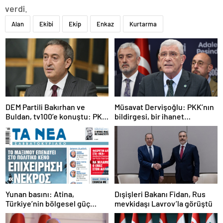
verdi.
Alan
Ekibi
Ekip
Enkaz
Kurtarma
DEM Partili Bakırhan ve
Müsavat Dervişoğlu: PKK’nın
Buldan, tv100’e konuştu: PKK
bildirgesi, bir ihanet
ne zaman kendini feshedecek
açıklamasıdır
Yunan basını: Atina,
Dışişleri Bakanı Fidan, Rus
Türkiye’nin bölgesel güç
mevkidaşı Lavrov’la görüştü
olmasını durduramadı