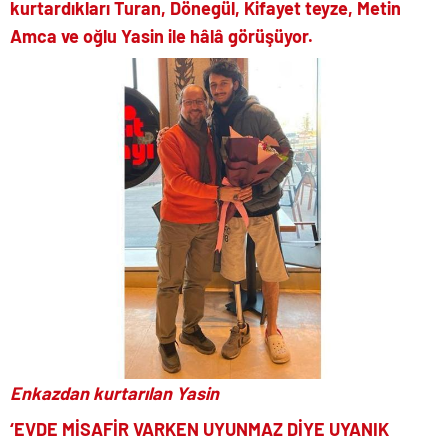
kurtardıkları Turan, Dönegül, Kifayet teyze, Metin
Amca ve oğlu Yasin ile hâlâ görüşüyor.
Enkazdan kurtarılan Yasin
‘EVDE MİSAFİR VARKEN UYUNMAZ DİYE UYANIK