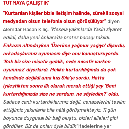
TUTMAYA ÇALIŞTIK’
“Kurtarılan kişiler bizle iletişim halinde, sürekli sosyal
medyadan olsun telefonla olsun görüşülüyor”
diyen
Alemdar Hasan Kılıç,
“Mesela yakınlarda Yasin ziyaret
edildi, daha yeni Ankara’da protez bacağı takıldı.
Enkazın altındayken ‘Üzerime yağmur yağıyo’ diyordu,
arkadaşlarımız uyumasın diye onu konuşturuyordu.
‘Bak biz size misafir geldik, evde misafir varken
uyunmaz’ diyorlardı. Melike kurtarıldığında da çok
kendinde değildi ama kızı Sıla’yı sordu. Hatta
iyileştikten sonra ilk olarak merak ettiği şey ‘Beni
kurtardığınızda size ne sordum, ne söyledim?’ oldu.
Sadece canlı kurtardıklarımız değil, cenazelerini teslim
ettiğimiz yakınlarla bile hâlâ görüşmekteyiz. 11 gün
boyunca duygusal bir bağ oluştu, bizleri aileleri gibi
gördüler. Biz de onları öyle bildik”
ifadelerine yer