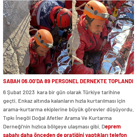
SABAH 06.00’DA 89 PERSONEL DERNEKTE TOPLANDI
6 Şubat 2023 kara bir gün olarak Türkiye tarihine
geçti. Enkaz altında kalanların hızla kurtarılması için
arama-kurtarma ekiplerine büyük görevler düşüyordu.
Tıpkı İnegöl Doğal Afetler Arama Ve Kurtarma
Derneği’nin hızlıca bölgeye ulaşması gibi. D
eprem
sabahı daha önceden de pratiğini yaptıkları telefon