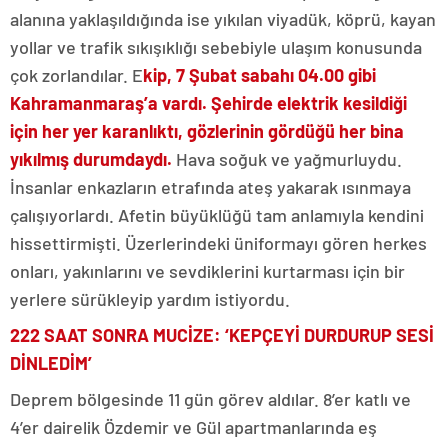
alanına yaklaşıldığında ise yıkılan viyadük, köprü, kayan
yollar ve trafik sıkışıklığı sebebiyle ulaşım konusunda
çok zorlandılar. E
kip, 7 Şubat sabahı 04.00 gibi
Kahramanmaraş’a vardı. Şehirde elektrik kesildiği
için her yer karanlıktı, gözlerinin gördüğü her bina
yıkılmış durumdaydı.
Hava soğuk ve yağmurluydu.
İnsanlar enkazların etrafında ateş yakarak ısınmaya
çalışıyorlardı. Afetin büyüklüğü tam anlamıyla kendini
hissettirmişti. Üzerlerindeki üniformayı gören herkes
onları, yakınlarını ve sevdiklerini kurtarması için bir
yerlere sürükleyip yardım istiyordu.
222 SAAT SONRA MUCİZE: ‘KEPÇEYİ DURDURUP SESİ
DİNLEDİM’
Deprem bölgesinde 11 gün görev aldılar. 8’er katlı ve
4’er dairelik Özdemir ve Gül apartmanlarında eş