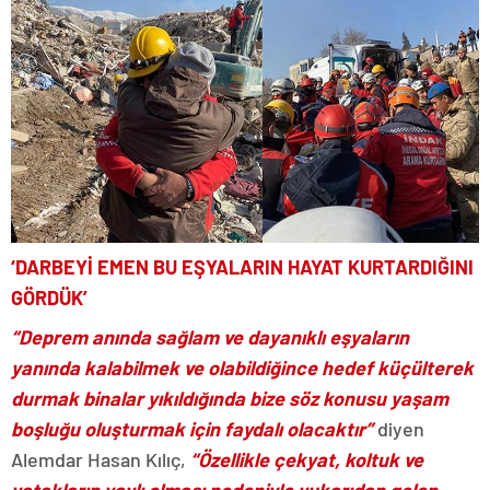
‘DARBEYİ EMEN BU EŞYALARIN HAYAT KURTARDIĞINI
GÖRDÜK’
“Deprem anında sağlam ve dayanıklı eşyaların
yanında kalabilmek ve olabildiğince hedef küçülterek
durmak binalar yıkıldığında bize söz konusu yaşam
boşluğu oluşturmak için faydalı olacaktır”
diyen
Alemdar Hasan Kılıç,
“Özellikle çekyat, koltuk ve