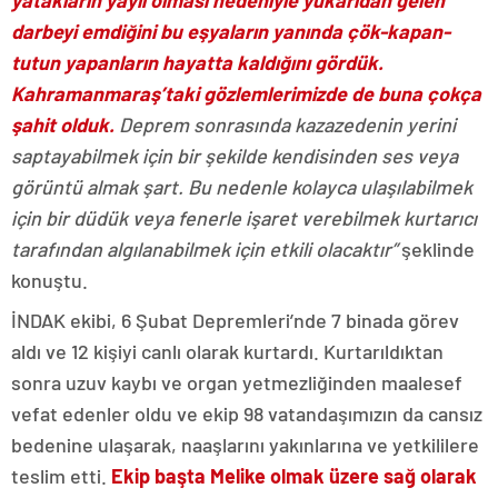
yatakların yaylı olması nedeniyle yukarıdan gelen
darbeyi emdiğini bu eşyaların yanında çök-kapan-
tutun yapanların hayatta kaldığını gördük.
Kahramanmaraş’taki gözlemlerimizde de buna çokça
şahit olduk.
Deprem sonrasında kazazedenin yerini
saptayabilmek için bir şekilde kendisinden ses veya
görüntü almak şart. Bu nedenle kolayca ulaşılabilmek
için bir düdük veya fenerle işaret verebilmek kurtarıcı
tarafından algılanabilmek için etkili olacaktır”
şeklinde
konuştu.
İNDAK ekibi, 6 Şubat Depremleri’nde 7 binada görev
aldı ve 12 kişiyi canlı olarak kurtardı. Kurtarıldıktan
sonra uzuv kaybı ve organ yetmezliğinden maalesef
vefat edenler oldu ve ekip 98 vatandaşımızın da cansız
bedenine ulaşarak, naaşlarını yakınlarına ve yetkililere
teslim etti.
Ekip başta Melike olmak üzere sağ olarak