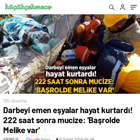
195 okunma
Darbeyi emen eşyalar hayat kurtardı!
222 saat sonra mucize: ‘Başrolde
Melike var’
6 Şubat 2024 04:48
ABONE OL
News