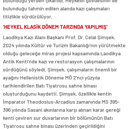
bulunduğu yerden çıkarıldı. Heykelin gövdesinin de
bulunduğu tahmin edilen alanda kazı çalışmaları
titizlikle sürdürülüyor.
‘HEYKEL KLASİK DÖNEM TARZINDA YAPILMIŞ’
Laodikya Kazı Alanı Başkanı Prof. Dr. Celal Şimşek,
2024 yılında Kültür ve Turizm Bakanlığı’nın yürütmekte
olduğu geleceğe miras projesi kapsamında Laodikya
Antik Kenti’nde kazı ve restorasyon çalışmalarının
sürdüğünü söyledi. Şimşek, çalışmaların önemli bir
ayağını Hellenistik Döneme MÖ 2’nci yüzyıla
tarihlendirilen Batı Tiyatrosu sahne binası
oluşturduğunu kaydetti. Şimşek, özellikle kentin
İmparator Theodosius-Arcadius zamanında MS 395-
396 yılında Sasani akınlarına karşı alınan karar gereği
kenti çeviren sur duvarlarının bir bölümünün Batı
Tiyatrosu sahne binası üzerinden geçirildiğini