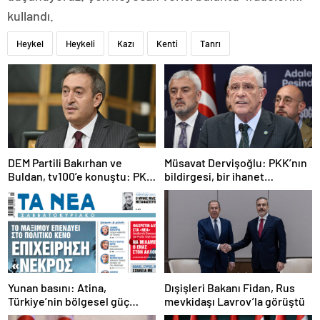
kullandı.
Heykel
Heykeli
Kazı
Kenti
Tanrı
DEM Partili Bakırhan ve
Müsavat Dervişoğlu: PKK’nın
Buldan, tv100’e konuştu: PKK
bildirgesi, bir ihanet
ne zaman kendini feshedecek
açıklamasıdır
Yunan basını: Atina,
Dışişleri Bakanı Fidan, Rus
Türkiye’nin bölgesel güç
mevkidaşı Lavrov’la görüştü
olmasını durduramadı