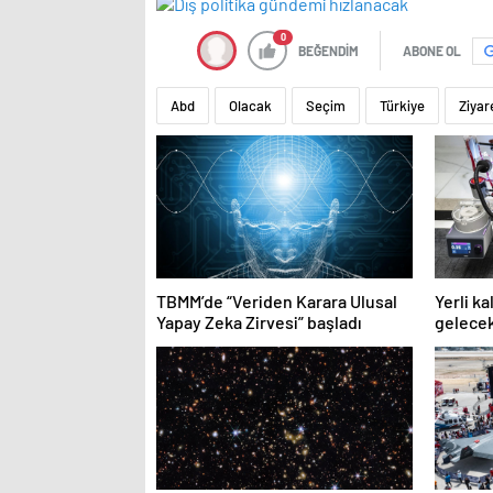
0
BEĞENDİM
ABONE OL
Abd
Olacak
Seçim
Türkiye
Ziyar
TBMM’de “Veriden Karara Ulusal
Yerli k
Yapay Zeka Zirvesi” başladı
gelecek
kullanı