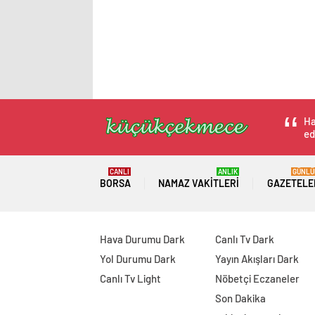
Ha
ed
CANLI
ANLIK
GÜNLÜ
BORSA
NAMAZ VAKITLERI
GAZETELE
Hava Durumu Dark
Canlı Tv Dark
Yol Durumu Dark
Yayın Akışları Dark
Canlı Tv Light
Nöbetçi Eczaneler
Son Dakika