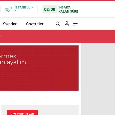
İMSAK'A
İSTANBUL
02:00
KALAN SÜRE
°
Yazarlar
Gazeteler
r
HIZLI YORUM YAP