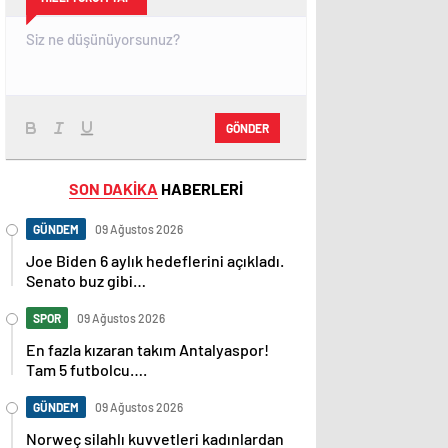
GÖNDER
SON DAKİKA
HABERLERİ
GÜNDEM
09 Ağustos 2026
Joe Biden 6 aylık hedeflerini açıkladı.
Senato buz gibi…
SPOR
09 Ağustos 2026
En fazla kızaran takım Antalyaspor!
Tam 5 futbolcu….
GÜNDEM
09 Ağustos 2026
Norweç silahlı kuvvetleri kadınlardan