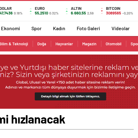
DOLAR
EURO
ALTIN
BITCOIN
47,7436
55,2510
6.660,55
3089565
0.18%
0.32%
2,59
-0,20%
Ekonomi
Spor
Kadın
Foto Galeri
Videolar
Bilim & Teknoloji
Doğa
Hayvanlar
Magazin
Otomobil
Spo
mi hızlanacak