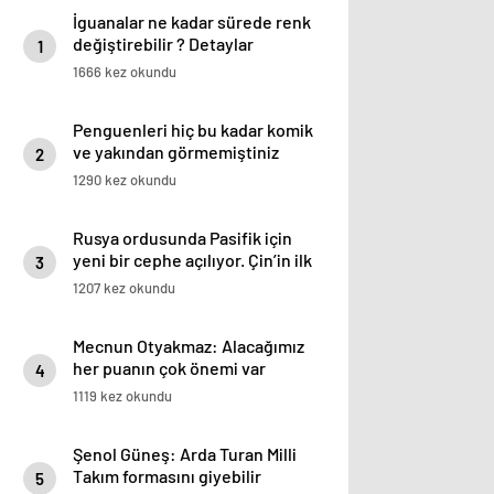
İguanalar ne kadar sürede renk
değiştirebilir ? Detaylar
1
burada…
1666 kez okundu
Penguenleri hiç bu kadar komik
ve yakından görmemiştiniz
2
1290 kez okundu
Rusya ordusunda Pasifik için
yeni bir cephe açılıyor. Çin’in ilk
3
tepkisi!
1207 kez okundu
Mecnun Otyakmaz: Alacağımız
her puanın çok önemi var
4
1119 kez okundu
Şenol Güneş: Arda Turan Milli
Takım formasını giyebilir
5