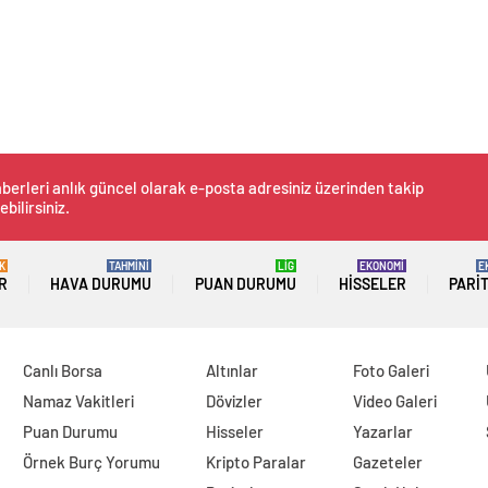
berleri anlık güncel olarak e-posta adresiniz üzerinden takip
ebilirsiniz.
K
TAHMİNİ
LİG
EKONOMİ
E
R
HAVA DURUMU
PUAN DURUMU
HISSELER
PARI
Canlı Borsa
Altınlar
Foto Galeri
Namaz Vakitleri
Dövizler
Video Galeri
Puan Durumu
Hisseler
Yazarlar
Örnek Burç Yorumu
Kripto Paralar
Gazeteler