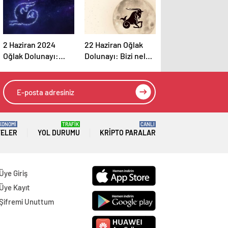
2 Haziran 2024
22 Haziran Oğlak
Oğlak Dolunayı:
Dolunayı: Bizi neler
Neyi kaybetmekten
bekliyor?
korkuyorsun?
KONOMİ
TRAFİK
CANLI
TELER
YOL DURUMU
KRIPTO PARALAR
Üye Giriş
Üye Kayıt
Şifremi Unuttum