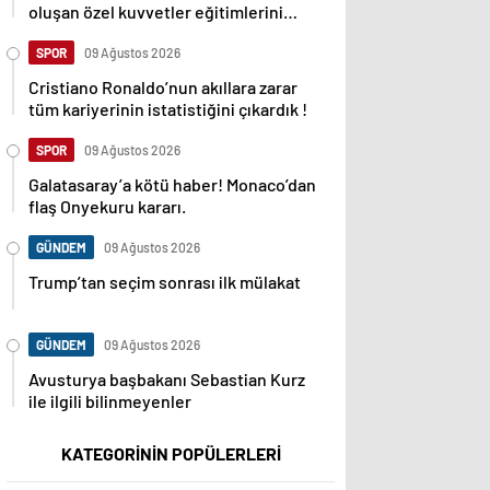
oluşan özel kuvvetler eğitimlerini
başlattı.
SPOR
09 Ağustos 2026
Cristiano Ronaldo’nun akıllara zarar
tüm kariyerinin istatistiğini çıkardık !
SPOR
09 Ağustos 2026
Galatasaray’a kötü haber! Monaco’dan
flaş Onyekuru kararı.
GÜNDEM
09 Ağustos 2026
Trump’tan seçim sonrası ilk mülakat
GÜNDEM
09 Ağustos 2026
Avusturya başbakanı Sebastian Kurz
ile ilgili bilinmeyenler
KATEGORİNİN POPÜLERLERİ