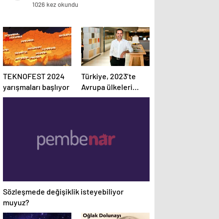
1026 kez okundu
TEKNOFEST 2024
Türkiye, 2023’te
yarışmaları başlıyor
Avrupa ülkeleri
arasında dijital
reklam yatırımları
en fazla büyüyen
ülke oldu
Sözleşmede değişiklik isteyebiliyor
muyuz?