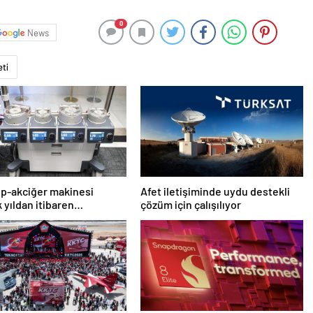
0
News
eti
alp-akciğer makinesi
Afet iletişiminde uydu destekli
 yıldan itibaren
çözüm için çalışılıyor
lacak