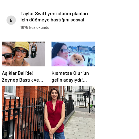
Taylor Swift yeni albüm planları
için düğmeye bastığını sosyal
5
medyadan duyurdu!
1675 kez okundu
Aşıklar Bali’de!
Kısmetse Olur’un
Zeynep Bastık ve
gelin adayıydı!
Serkay Tütüncü’nün
Cansel Ayanoğlu
yeni pozlarına
apar topar ameliyat
beğeni yağdı
oldu