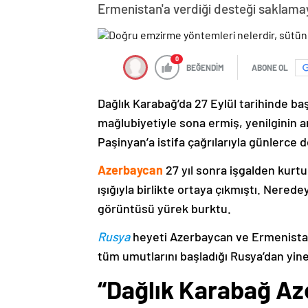
Ermenistan'a verdiği desteği saklama
0
BEĞENDİM
ABONE OL
Dağlık Karabağ’da 27 Eylül tarihinde ba
mağlubiyetiyle sona ermiş, yenilginin 
Paşinyan’a istifa çağrılarıyla günlerce 
Azerbaycan
27 yıl sonra işgalden kurtu
ışığıyla birlikte ortaya çıkmıştı. Nere
görüntüsü yürek burktu.
Rusya
heyeti Azerbaycan ve Ermenistan
tüm umutlarını başladığı Rusya’dan yine
“Dağlık Karabağ Az