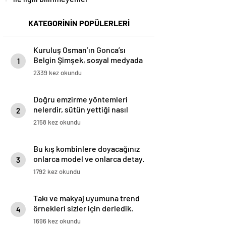
KATEGORİNİN POPÜLERLERİ
Kuruluş Osman’ın Gonca’sı
Belgin Şimşek, sosyal medyada
1
uğradığı linç ve mobbinge karşı
2339 kez okundu
harekete geçti
Doğru emzirme yöntemleri
nelerdir, sütün yettiği nasıl
2
anlaşılır?
2158 kez okundu
Bu kış kombinlere doyacağınız
onlarca model ve onlarca detay.
3
1792 kez okundu
Takı ve makyaj uyumuna trend
örnekleri sizler için derledik.
4
1696 kez okundu