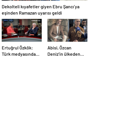
Dekolteli kıyafetler giyen Ebru Şancı’ya
eşinden Ramazan uyarısı geldi
Ertuğrul Özkök:
Abisi, Özcan
Türk medyasında
Deniz’in ülkeden
tepeden paraşütle
kaçacağını iddia
inen ilk genel yayın
etti! Üstelik konum
yönetmeniyim
da verdi