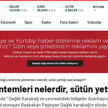
DOLAR
EURO
ALTIN
BITCOIN
47,7436
55,2510
6.660,55
%
0.18%
0.32%
2,59
Ekonomi
Spor
Kadın
Foto Galeri
Videolar
Doğru emzirme yöntemleri nelerdir, sütün yettiği nasıl anlaşılır?
emleri nelerdir, sütün yetti
da “ Dağlık Karabağ ve çevresindeki bölgeler Azerbayca
abul etmeyen Başbakan Paşinyan Dağlık karabağ'ın sözde 