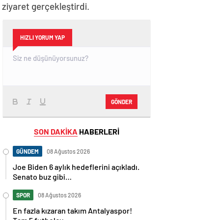
iyaret gerçekleştirdi.
HIZLI YORUM YAP
GÖNDER
SON DAKİKA
HABERLERİ
GÜNDEM
08 Ağustos 2026
Joe Biden 6 aylık hedeflerini açıkladı.
Senato buz gibi…
SPOR
08 Ağustos 2026
En fazla kızaran takım Antalyaspor!