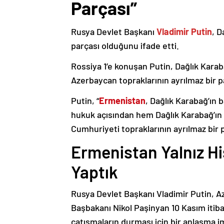
Parçası”
Rusya Devlet Başkanı
Vladimir Putin
, D
parçası olduğunu ifade etti.
Rossiya 1’e konuşan Putin, Dağlık Karaba
Azerbaycan topraklarının ayrılmaz bir p
Putin, “
Ermenistan
, Dağlık Karabağ’ın 
hukuk açısından hem Dağlık Karabağ’ı
Cumhuriyeti topraklarının ayrılmaz bir 
Ermenistan Yalnız H
Yaptık
Rusya Devlet Başkanı Vladimir Putin, 
Başbakanı Nikol Paşinyan 10 Kasım itib
çatışmaların durması için bir anlaşma i