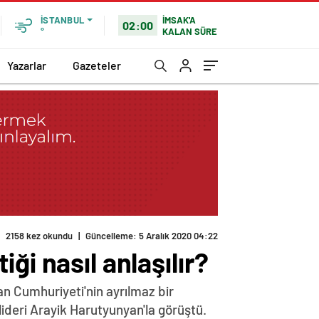
İMSAK'A
İSTANBUL
02:00
KALAN SÜRE
°
Yazarlar
Gazeteler
2158 kez okundu
|
Güncelleme: 5 Aralık 2020 04:22
ği nasıl anlaşılır?
n Cumhuriyeti'nin ayrılmaz bir
lideri Arayik Harutyunyan'la görüştü.