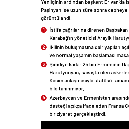
Yenilginin ardından başkent Erivan’da i
Paşinyan ise uzun süre sonra cepheye s
görüntülendi.
İstifa çağrılarına direnen Başbakan
Karabağ’ın yöneticisi Arayik Haruty
İkilinin buluşmasına dair yapılan a
ve normal yaşamın başlaması masaya
Şimdiye kadar 25 bin Ermeninin Dağ
Harutyunyan, savaşta ölen askerleri
Kasım anlaşmasıyla statüsü tamame
bile tanınmıyor.
Azerbaycan ve Ermenistan arasında
desteği açıkça ifade eden Fransa 
bir ziyaret gerçekleştirdi.