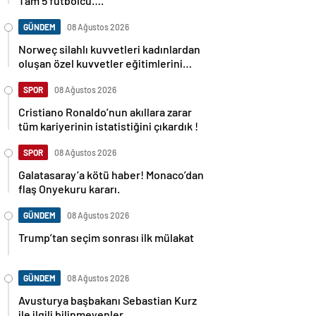
Tam 5 futbolcu….
GÜNDEM
08 Ağustos 2026
Norweç silahlı kuvvetleri kadınlardan
oluşan özel kuvvetler eğitimlerini
başlattı.
SPOR
08 Ağustos 2026
Cristiano Ronaldo’nun akıllara zarar
tüm kariyerinin istatistiğini çıkardık !
SPOR
08 Ağustos 2026
Galatasaray’a kötü haber! Monaco’dan
flaş Onyekuru kararı.
GÜNDEM
08 Ağustos 2026
Trump’tan seçim sonrası ilk mülakat
GÜNDEM
08 Ağustos 2026
Avusturya başbakanı Sebastian Kurz
ile ilgili bilinmeyenler