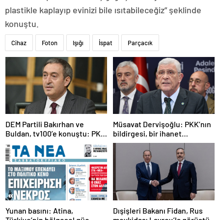
plastikle kaplayıp evinizi bile ısıtabileceğiz” şeklinde
konuştu.
Cihaz
Foton
Işığı
İspat
Parçacık
DEM Partili Bakırhan ve
Müsavat Dervişoğlu: PKK’nın
Buldan, tv100’e konuştu: PKK
bildirgesi, bir ihanet
ne zaman kendini feshedecek
açıklamasıdır
Yunan basını: Atina,
Dışişleri Bakanı Fidan, Rus
Türkiye’nin bölgesel güç
mevkidaşı Lavrov’la görüştü