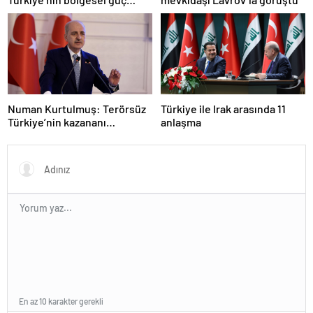
olmasını durduramadı
Numan Kurtulmuş: Terörsüz
Türkiye ile Irak arasında 11
Türkiye’nin kazananı
anlaşma
milletimiz olacak
En az 10 karakter gerekli