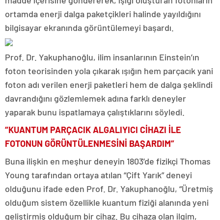
madde içerisine göndererek, ışığı oluşturan fotonların
ortamda enerji dalga paketçikleri halinde yayıldığını
bilgisayar ekranında görüntülemeyi başardı.
Prof. Dr. Yakuphanoğlu, ilim insanlarının Einstein’ın
foton teorisinden yola çıkarak ışığın hem parçacık yani
foton adı verilen enerji paketleri hem de dalga şeklindi
davrandığını gözlemlemek adına farklı deneyler
yaparak bunu ispatlamaya çalıştıklarını söyledi.
“KUANTUM PARÇACIK ALGALIYICI CİHAZI İLE
FOTONUN GÖRÜNTÜLENMESİNİ BAŞARDIM”
Buna ilişkin en meşhur deneyin 1803’de fizikçi Thomas
Young tarafından ortaya atılan “Çift Yarık” deneyi
olduğunu ifade eden Prof. Dr. Yakuphanoğlu, “Üretmiş
olduğum sistem özellikle kuantum fiziği alanında yeni
geliştirmiş olduğum bir cihaz. Bu cihaza olan ilgim,