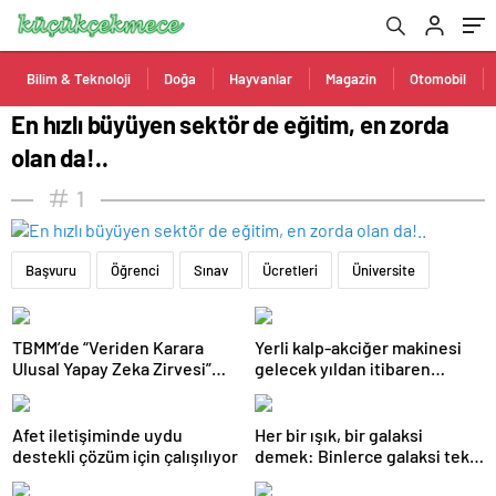
Bilim & Teknoloji
Doğa
Hayvanlar
Magazin
Otomobil
En hızlı büyüyen sektör de eğitim, en zorda
olan da!..
1
Başvuru
Öğrenci
Sınav
Ücretleri
Üniversite
TBMM’de “Veriden Karara
Yerli kalp-akciğer makinesi
Ulusal Yapay Zeka Zirvesi”
gelecek yıldan itibaren
başladı
kullanılacak
Afet iletişiminde uydu
Her bir ışık, bir galaksi
destekli çözüm için çalışılıyor
demek: Binlerce galaksi tek
karede görüntülendi