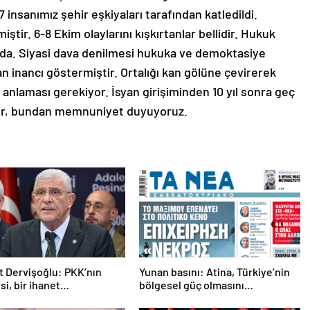
 insanımız şehir eşkiyaları tarafından katledildi.
iştir. 6-8 Ekim olaylarını kışkırtanlar bellidir. Hukuk
da. Siyasi dava denilmesi hukuka ve demoktasiye
lan inancı göstermiştir. Ortalığı kan gölüne çevirerek
 anlaması gerekiyor. İsyan girişiminden 10 yıl sonra geç
yor, bundan memnuniyet duyuyoruz.
 Dervişoğlu: PKK’nın
Yunan basını: Atina, Türkiye’nin
si, bir ihanet
bölgesel güç olmasını
asıdır
durduramadı