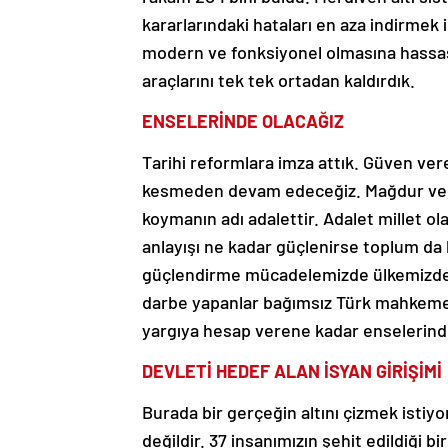
kararlarındaki hataları en aza indirmek
modern ve fonksiyonel olmasına hassas
araçlarını tek tek ortadan kaldırdık.
ENSELERİNDE OLACAĞIZ
Tarihi reformlara imza attık. Güven ver
kesmeden devam edeceğiz. Mağdur ve m
koymanın adı adalettir. Adalet millet 
anlayışı ne kadar güçlenirse toplum da 
güçlendirme mücadelemizde ülkemizdeki
darbe yapanlar bağımsız Türk mahkemel
yargıya hesap verene kadar enselerind
DEVLETİ HEDEF ALAN İSYAN GİRİŞİMİ
Burada bir gerçeğin altını çizmek istiy
değildir. 37 insanımızın şehit edildiği b