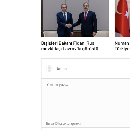
Dışişleri Bakanı Fidan, Rus
Numan 
mevkidaşı Lavrov’la görüştü
Türkiye
olacak
En az 10 karakter gerekli