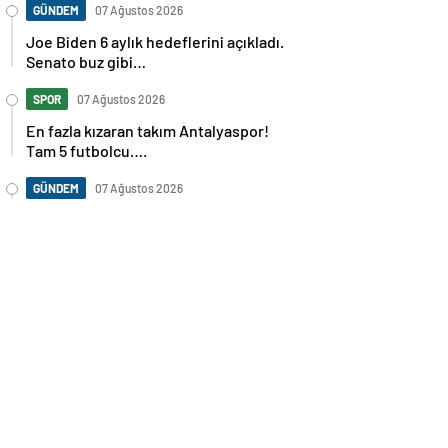
GÜNDEM
07 Ağustos 2026
Joe Biden 6 aylık hedeflerini açıkladı.
Senato buz gibi…
SPOR
07 Ağustos 2026
En fazla kızaran takım Antalyaspor!
Tam 5 futbolcu….
GÜNDEM
07 Ağustos 2026
Norweç silahlı kuvvetleri kadınlardan
oluşan özel kuvvetler eğitimlerini
başlattı.
SPOR
07 Ağustos 2026
Cristiano Ronaldo’nun akıllara zarar
tüm kariyerinin istatistiğini çıkardık !
SPOR
07 Ağustos 2026
Galatasaray’a kötü haber! Monaco’dan
flaş Onyekuru kararı.