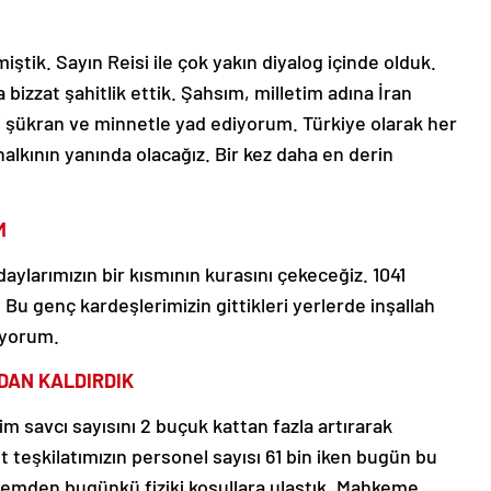
ştik. Sayın Reisi ile çok yakın diyalog içinde olduk.
 bizzat şahitlik ettik. Şahsım, milletim adına İran
ni şükran ve minnetle yad ediyorum. Türkiye olarak her
alkının yanında olacağız. Bir kez daha en derin
M
daylarımızın bir kısmının kurasını çekeceğiz. 1041
Bu genç kardeşlerimizin gittikleri yerlerde inşallah
ıyorum.
DAN KALDIRDIK
im savcı sayısını 2 buçuk kattan fazla artırarak
teşkilatımızın personel sayısı 61 bin iken bugün bu
stemden bugünkü fiziki koşullara ulaştık. Mahkeme