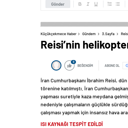
Gönder
Küçükçekmece Haber
Gündem
3.Sayfa
Reis
Reisi’nin helikopter
0
BEĞENDİM
ABONE OL
İran Cumhurbaşkanı İbrahim Reisi, dün h
törenine katılmıştı. İran Cumhurbaşkanı
yapması suretiyle kaza meydana gelmişt
nedeniyle çalışmaların güçlükle sürdüğ
çalışması yapmak için insansız hava arac
ISI KAYNAĞI TESPİT EDİLDİ