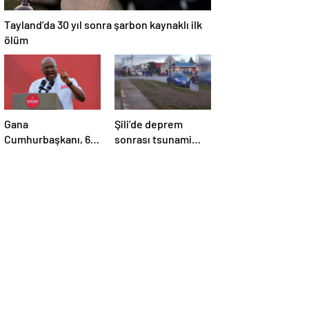
Tayland’da 30 yıl sonra şarbon kaynaklı ilk
ölüm
Gana
Şili’de deprem
Cumhurbaşkanı, 6
sonrası tsunami
aylık maaşını sağlık
alarmı
sektörüne bağışladı