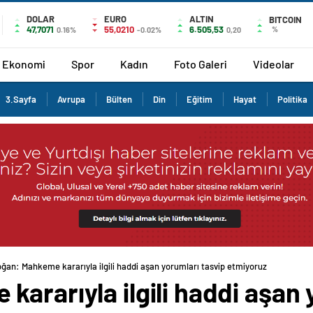
DOLAR
EURO
ALTIN
BITCOIN
47,7071
55,0210
6.505,53
%
0.16%
-0.02%
0,20
Ekonomi
Spor
Kadın
Foto Galeri
Videolar
3.Sayfa
Avrupa
Bülten
Din
Eğitim
Hayat
Politika
ğan: Mahkeme kararıyla ilgili haddi aşan yorumları tasvip etmiyoruz
ararıyla ilgili haddi aşan 