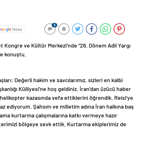
0
News
 Kongre ve Kültür Merkezi’nde “26. Dönem Adli Yargı
de konuştu.
arı: Değerli hakim ve savcılarımız, sizleri en kalbi
nlığı Külliyesi’ne hoş geldiniz. İran’dan üzücü haber
 helikopter kazasında vefa ettiklerini öğrendik. Reisi’ye
iyaz ediyorum. Şahsım ve milletim adına İran halkına baş
arama kurtarma çalışmalarına katkı vermeye hazır
terimizi bölgeye sevk ettik. Kurtarma ekiplerimiz de