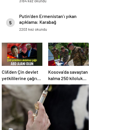
3164 kez okundu
Putin’den Ermenistan’ı yıkan
açıklama: Karabağ
5
Azerbaycan’ın ayrılmaz bir
2203 kez okundu
parçasıdır!
CIA’den Çin devlet
Kosova’da savaştan
yetkililerine çağrı:
kalma 250 kiloluk
ABD ajanı olun
bomba imha edildi