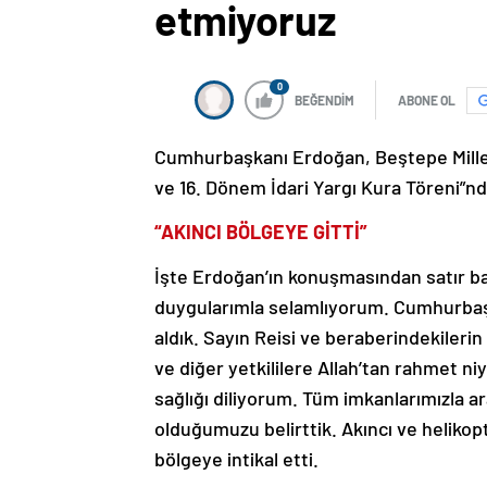
etmiyoruz
0
BEĞENDİM
ABONE OL
Cumhurbaşkanı Erdoğan, Beştepe Millet
ve 16. Dönem İdari Yargı Kura Töreni”n
“AKINCI BÖLGEYE GİTTİ”
İşte Erdoğan’ın konuşmasından satır başl
duygularımla selamlıyorum. Cumhurbaşka
aldık. Sayın Reisi ve beraberindekilerin
ve diğer yetkililere Allah’tan rahmet n
sağlığı diliyorum. Tüm imkanlarımızla 
olduğumuzu belirttik. Akıncı ve helikop
bölgeye intikal etti.