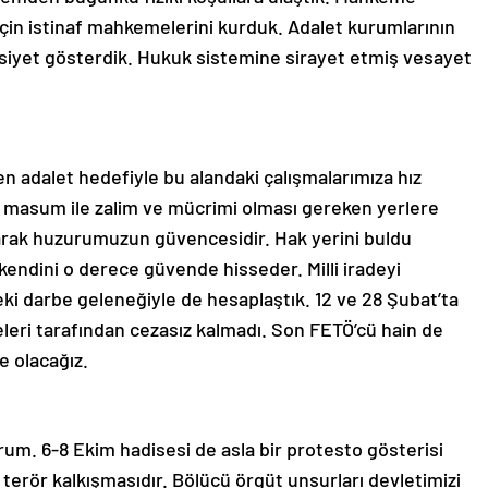
 için istinaf mahkemelerini kurduk. Adalet kurumlarının
iyet gösterdik. Hukuk sistemine sirayet etmiş vesayet
en adalet hedefiyle bu alandaki çalışmalarımıza hız
asum ile zalim ve mücrimi olması gereken yerlere
olarak huzurumuzun güvencesidir. Hak yerini buldu
kendini o derece güvende hisseder. Milli iradeyi
 darbe geleneğiyle de hesaplaştık. 12 ve 28 Şubat’ta
eri tarafından cezasız kalmadı. Son FETÖ’cü hain de
e olacağız.
orum. 6-8 Ekim hadisesi de asla bir protesto gösterisi
ir terör kalkışmasıdır. Bölücü örgüt unsurları devletimizi