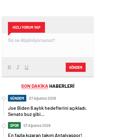
HIZLI YORUM YAP
GÖNDER
SON DAKİKA
HABERLERİ
GÜNDEM
07 Ağustos 2026
Joe Biden 6 aylık hedeflerini açıkladı.
Senato buz gibi…
SPOR
07 Ağustos 2026
En fazla kızaran takım Antalyaspor!