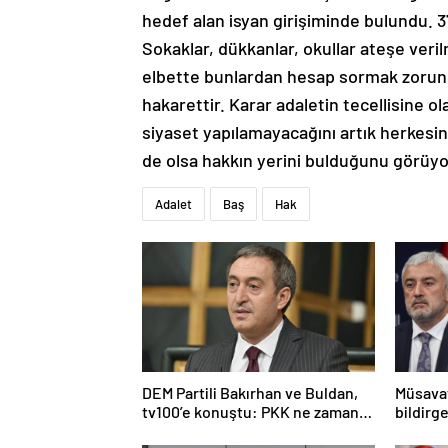
hedef alan isyan girişiminde bulundu. 37
Sokaklar, dükkanlar, okullar ateşe verilm
elbette bunlardan hesap sormak zorun
hakarettir. Karar adaletin tecellisine o
siyaset yapılamayacağını artık herkesin
de olsa hakkın yerini bulduğunu görü
Adalet
Baş
Hak
DEM Partili Bakırhan ve Buldan,
Müsavat
tv100’e konuştu: PKK ne zaman
bildirge
kendini feshedecek
açıklam