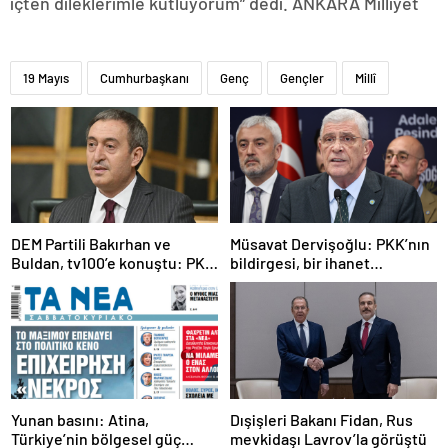
içten dileklerimle kutluyorum” dedi. ANKARA Milliyet
19 Mayıs
Cumhurbaşkanı
Genç
Gençler
Millî
DEM Partili Bakırhan ve
Müsavat Dervişoğlu: PKK’nın
Buldan, tv100’e konuştu: PKK
bildirgesi, bir ihanet
ne zaman kendini feshedecek
açıklamasıdır
Yunan basını: Atina,
Dışişleri Bakanı Fidan, Rus
Türkiye’nin bölgesel güç
mevkidaşı Lavrov’la görüştü