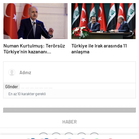
olmasını durduramadı
Numan Kurtulmuş: Terörsüz
Türkiye ile Irak arasında 11
Türkiye’nin kazananı
anlaşma
milletimiz olacak
Gönder
En az 10 karakter gerekli
HABER