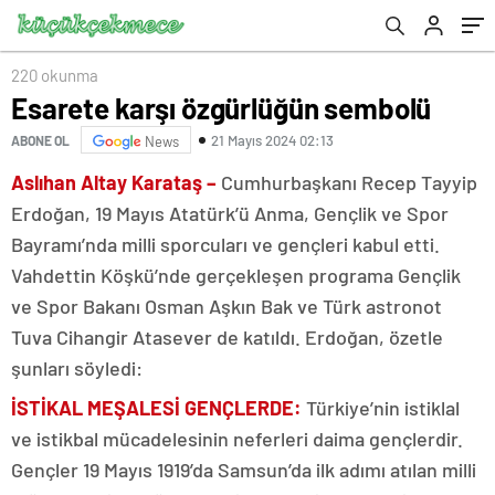
220 okunma
Esarete karşı özgürlüğün sembolü
21 Mayıs 2024 02:13
ABONE OL
News
Aslıhan Altay Karataş –
Cumhurbaşkanı Recep Tayyip
Erdoğan, 19 Mayıs Atatürk’ü Anma, Gençlik ve Spor
Bayramı’nda milli sporcuları ve gençleri kabul etti.
Vahdettin Köşkü’nde gerçekleşen programa Gençlik
ve Spor Bakanı Osman Aşkın Bak ve Türk astronot
Tuva Cihangir Atasever de katıldı. Erdoğan, özetle
şunları söyledi:
İSTİKAL MEŞALESİ GENÇLERDE:
Türkiye’nin istiklal
ve istikbal mücadelesinin neferleri daima gençlerdir.
Gençler 19 Mayıs 1919’da Samsun’da ilk adımı atılan milli