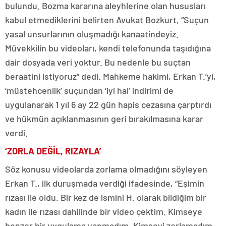
bulundu. Bozma kararına aleyhlerine olan hususları
kabul etmediklerini belirten Avukat Bozkurt, “Suçun
yasal unsurlarının oluşmadığı kanaatindeyiz.
Müvekkilin bu videoları, kendi telefonunda taşıdığına
dair dosyada veri yoktur. Bu nedenle bu suçtan
beraatini istiyoruz” dedi. Mahkeme hakimi, Erkan T.’yi,
‘müstehcenlik’ suçundan ‘iyi hal’ indirimi de
uygulanarak 1 yıl 6 ay 22 gün hapis cezasına çarptırdı
ve hükmün açıklanmasının geri bırakılmasına karar
verdi.
‘ZORLA DEĞİL, RIZAYLA’
Söz konusu videolarda zorlama olmadığını söyleyen
Erkan T., ilk duruşmada verdiği ifadesinde, “Eşimin
rızası ile oldu. Bir kez de ismini H. olarak bildiğim bir
kadın ile rızası dahilinde bir video çektim. Kimseye
benzer bir uygulama yapmadım. Kimseyi zorlamadım.