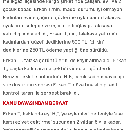
Melikgazi ilçesinde kargo şirketinde çalışan, evli ve 2
çocuk babası Erkan T.’nin, maddi durumu iyi olmayan
kadınları evine çağırıp, gözlerine uyku bandı takarak,
ayaklarını kelepçe ve eşarp ile bağlayıp, falakaya
yatırdığı iddia edildi. Erkan T.’nin, falakaya yatırdığı
kadınlardan ‘güzel’ dediklerine 500 TL, ‘çirkin’
dediklerine 250 TL ödeme yaptığı öne sürüldü.
Erkan T., falaka görüntülerini de kayıt altına aldı. Erkan
T., başka kadınlara da çektiği videoları gönderdi.
Benzer teklifte bulunduğu N.K. isimli kadının savcılığa
suç duyurusu sonrası Erkan T. gözaltına alınıp, adli
kontrol kararı ile serbest bırakıldı.
KAMU DAVASINDAN BERAAT
Erkan T. hakkında eşi H.T.’ye eylemleri nedeniyle ‘eşe
karşı eziyet çektirme’ suçundan 2 yıldan 5 yıla kadar,
‘müstehcenlik’ suçundan da 1 yıldan 4 yıla kadar hapis