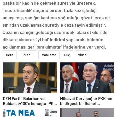
başka bir kadın ile çekmek suretiyle üreterek,
‘müstehcenlik’ suçunu birden fazla kez işlediği
anlaşılmış, sanığın kastının yoğunluğu gözetilerek alt
sınırdan uzaklaşmak suretiyle ceza tayin edilmiştir.
Cezanın sanığın geleceği üzerindeki olası etkileri de
dikkate alınarak ‘iyi hal’ indirimi yapılarak, hükmün
açıklanması geri bırakılmıştır” ifadelerine yer verdi.
Ceza
Erkan T.
Mahkeme
Suç
Video
DEM Partili Bakırhan ve
Müsavat Dervişoğlu: PKK’nın
Buldan, tv100’e konuştu: PKK
bildirgesi, bir ihanet
ne zaman kendini feshedecek
açıklamasıdır