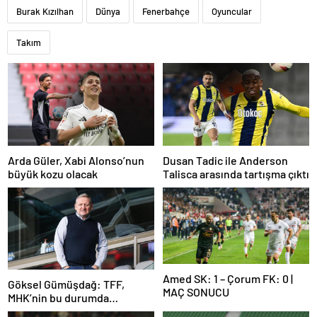
Burak Kızılhan
Dünya
Fenerbahçe
Oyuncular
Takım
Arda Güler, Xabi Alonso’nun
Dusan Tadic ile Anderson
büyük kozu olacak
Talisca arasında tartışma çıktı
Amed SK: 1 – Çorum FK: 0 |
Göksel Gümüşdağ: TFF,
MAÇ SONUCU
MHK’nin bu durumda
olmasının sorumlusudur