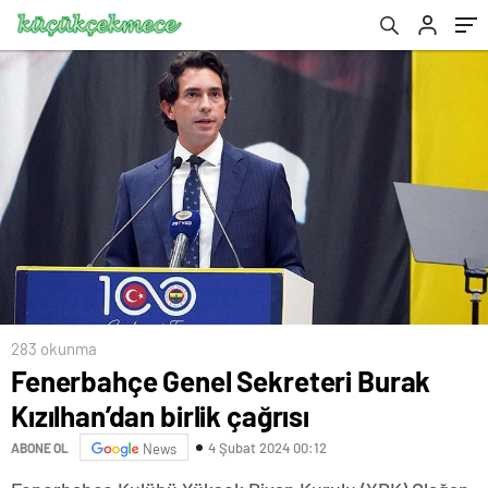
283 okunma
Fenerbahçe Genel Sekreteri Burak
Kızılhan’dan birlik çağrısı
4 Şubat 2024 00:12
ABONE OL
News