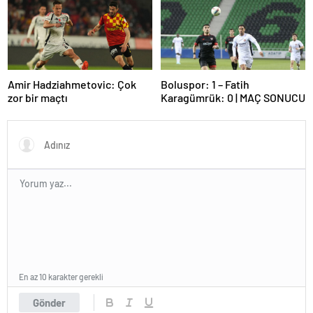
Amir Hadziahmetovic: Çok
Boluspor: 1 – Fatih
zor bir maçtı
Karagümrük: 0 | MAÇ SONUCU
En az 10 karakter gerekli
Gönder