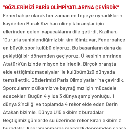
“GÖZLERİMİZİ PARİS OLİMPİYATLARI’NA ÇEVİRDİK”
Fenerbahçe olarak her zaman en tepeye oynadıklarını
kaydeden Burak Kızılhan olimpik branşlar için
ellerinden geleni yapacaklarını dile getirdi. Kızılhan,
“Gururla sahiplendiğimiz bir kimliğimiz var. Fenerbahçe
en büyük spor kulübü diyoruz. Bu başarıların daha da
pekiştiği bir dönemden geçiyoruz. Ülkesinin emrinde
Atatürk’ün izinde misyon belirledik. Birçok branşta
elde ettiğimiz madalyalar ile kulübümüzü dünyada
temsil ettik. Gözlerimizi Paris Olimpiyatları’na çevirdik.
Sporcularımız ülkemiz ve bayrağımız için mücadele
edecekler. Bugün 4 yılda 3 dünya şampiyonluğu, 1
dünya 2’nciliği ve toplamda 4 rekor elde eden Derin
Atakan bizimle. Dünya U15 ekibimiz buradalar.
Geçtiğimiz günlerde su üzerinde rekor kıran ekibimiz
buradalar. Kahramanmaraş merkezli depremden sonra