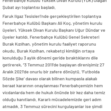
Fenerbahçe Kulübü Yüksek Divan Kurulu (YDK) Olağan
Şubat ayı toplantısı başladı.
Faruk Ilgaz Tesisleri’nde gerçekleştirilen toplantıya
Fenerbahçe Kulübü Başkanı Ali Koç, yönetim kurulu
üyeleri, Yüksek Divan Kurulu Başkanı Uğur Dündar ve
üyeler katıldı. Fenerbahçe Kulübü Genel Sekreteri
Burak Kızılhan, yönetim kurulu faaliyet raporunu
okudu. Burak Kızılhan, rekabetçi kimliğin ortaya
konulduğu 3 aylık dönemi geride bıraktıklarını dile
getirerek, “3 Temmuz 2011’de başlayan direnişimiz 27
Aralık 2021’de onurlu bir zafere dönüştü. ‘Futbolda
Sözde Şike’ davası olarak bilinen kumpasla alakalı
beraat kararının onaylanması Fenerbahçemizin hem
vicdanlarda hem de hukuk önünde bir kez daha temiz
olduğu kanıtlandı. Kararlı mücadelemizde geri adım
atmadık. 3 Temmuz sürecini kurgulayanlar ise şimdi