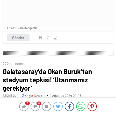
En az 10 karakter gerekli
Gönder
222 okunma
Galatasaray’da Okan Buruk’tan
stadyum tepkisi! ‘Utanmamız
gerekiyor’
4 Ağustos 2024 04:48
ABONE OL
News
0
0
0
0
Turkcell Süper Kupa maçında Galatasaray, Beşiktaş’a
5-0 mağlup oldu. Atatürk Olimpiyat Stadyumu’nda