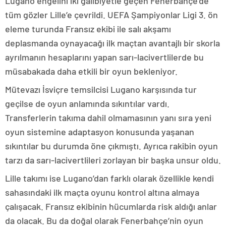
Lugano engelini iki galibiyetle geçen Fenerbahçe’de
tüm gözler Lille’e çevrildi. UEFA Şampiyonlar Ligi 3. ön
eleme turunda Fransız ekibi ile salı akşamı
deplasmanda oynayacağı ilk maçtan avantajlı bir skorla
ayrılmanın hesaplarını yapan sarı-lacivertlilerde bu
müsabakada daha etkili bir oyun bekleniyor.
Mütevazı İsviçre temsilcisi Lugano karşısında tur
geçilse de oyun anlamında sıkıntılar vardı.
Transferlerin takıma dahil olmamasının yanı sıra yeni
oyun sistemine adaptasyon konusunda yaşanan
sıkıntılar bu durumda öne çıkmıştı. Ayrıca rakibin oyun
tarzı da sarı-lacivertlileri zorlayan bir başka unsur oldu.
Lille takımı ise Lugano’dan farklı olarak özellikle kendi
sahasındaki ilk maçta oyunu kontrol altına almaya
çalışacak. Fransız ekibinin hücumlarda risk aldığı anlar
da olacak. Bu da doğal olarak Fenerbahçe’nin oyun