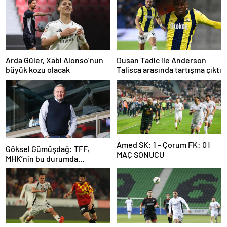
Arda Güler, Xabi Alonso’nun
Dusan Tadic ile Anderson
büyük kozu olacak
Talisca arasında tartışma çıktı
Amed SK: 1 – Çorum FK: 0 |
Göksel Gümüşdağ: TFF,
MAÇ SONUCU
MHK’nin bu durumda
olmasının sorumlusudur