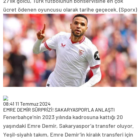
27’lik golcü, Türk futbolunun bonservisine en çok
ücret ödenen oyuncusu olarak tarihe geçecek. (Sporx)
08:41
11 Temmuz 2024
EMRE DEMİR SÜRPRİZİ! SAKARYASPOR’LA ANLAŞTI
Fenerbahçe’nin 2023 yılında kadrosuna kattığı 20
yaşındaki Emre Demir, Sakaryaspor’a transfer oluyor.
Yeşil-siyahlı takım, Emre Demir’in kiralık transferi için