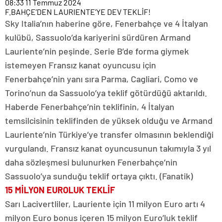
08:33
11 Temmuz 2024
F.BAHÇE’DEN LAURIENTE’YE DEV TEKLİF!
Sky Italia’nın haberine göre, Fenerbahçe ve 4 İtalyan
kulübü, Sassuolo’da kariyerini sürdüren Armand
Lauriente’nin peşinde. Serie B’de forma giymek
istemeyen Fransız kanat oyuncusu için
Fenerbahçe’nin yanı sıra Parma, Cagliari, Como ve
Torino’nun da Sassuolo’ya teklif götürdüğü aktarıldı.
Haberde Fenerbahçe’nin teklifinin, 4 İtalyan
temsilcisinin teklifinden de yüksek olduğu ve Armand
Lauriente’nin Türkiye’ye transfer olmasının beklendiği
vurgulandı. Fransız kanat oyuncusunun takımıyla 3 yıl
daha sözleşmesi bulunurken Fenerbahçe’nin
Sassuolo’ya sunduğu teklif ortaya çıktı. (Fanatik)
15 MİLYON EUROLUK TEKLİF
Sarı Lacivertliler, Lauriente için 11 milyon Euro artı 4
milyon Euro bonus içeren 15 milyon Euro’luk teklif