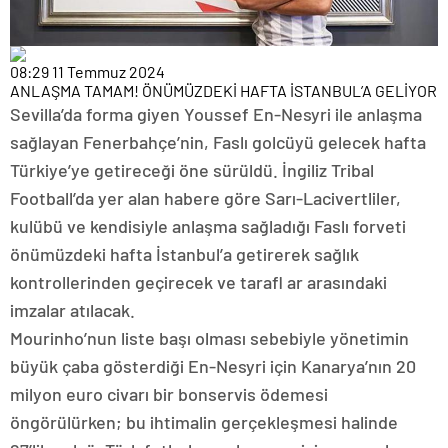
08:29
11 Temmuz 2024
ANLAŞMA TAMAM! ÖNÜMÜZDEKİ HAFTA İSTANBUL’A GELİYOR
Sevilla’da forma giyen Youssef En-Nesyri ile anlaşma
sağlayan Fenerbahçe’nin, Faslı golcüyü gelecek hafta
Türkiye’ye getireceği öne sürüldü. İngiliz Tribal
Football’da yer alan habere göre Sarı-Lacivertliler,
kulübü ve kendisiyle anlaşma sağladığı Faslı forveti
önümüzdeki hafta İstanbul’a getirerek sağlık
kontrollerinden geçirecek ve tarafl ar arasındaki
imzalar atılacak.
Mourinho’nun liste başı olması sebebiyle yönetimin
büyük çaba gösterdiği En-Nesyri için Kanarya’nın 20
milyon euro civarı bir bonservis ödemesi
öngörülürken; bu ihtimalin gerçekleşmesi halinde