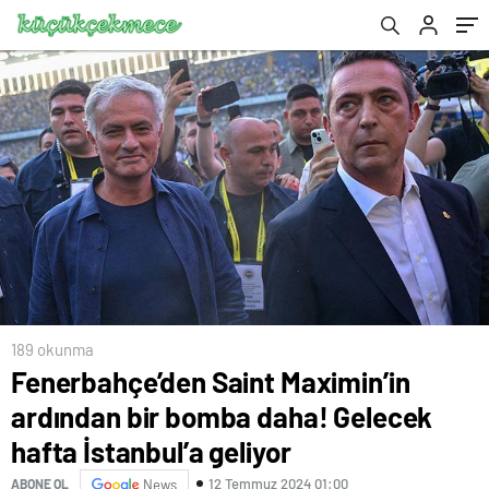
geliyor
189 okunma
Fenerbahçe’den Saint Maximin’in
ardından bir bomba daha! Gelecek
hafta İstanbul’a geliyor
12 Temmuz 2024 01:00
ABONE OL
News