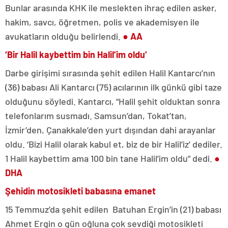
Bunlar arasında KHK ile meslekten ihraç edilen asker,
hakim, savcı, öğretmen, polis ve akademisyen ile
avukatların olduğu belirlendi.
● AA
‘Bir Halil kaybettim bin Halil’im oldu’
Darbe girişimi sırasında şehit edilen Halil Kantarcı’nın
(36) babası Ali Kantarcı (75) acılarının ilk günkü gibi taze
olduğunu söyledi. Kantarcı, “Halil şehit olduktan sonra
telefonlarım susmadı. Samsun’dan, Tokat’tan,
İzmir’den, Çanakkale’den yurt dışından dahi arayanlar
oldu. ‘Bizi Halil olarak kabul et, biz de bir Halil’iz’ dediler.
1 Halil kaybettim ama 100 bin tane Halil’im oldu” dedi.
●
DHA
Şehidin motosikleti babasına emanet
15 Temmuz’da şehit edilen Batuhan Ergin’in (21) babası
Ahmet Ergin o gün oğluna çok sevdiği motosikleti