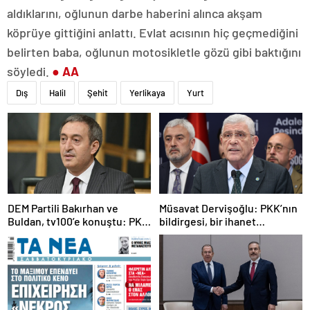
aldıklarını, oğlunun darbe haberini alınca akşam
köprüye gittiğini anlattı. Evlat acısının hiç geçmediğini
belirten baba, oğlunun motosikletle gözü gibi baktığını
söyledi.
● AA
Dış
Halil
Şehit
Yerlikaya
Yurt
DEM Partili Bakırhan ve
Müsavat Dervişoğlu: PKK’nın
Buldan, tv100’e konuştu: PKK
bildirgesi, bir ihanet
ne zaman kendini feshedecek
açıklamasıdır