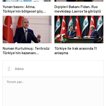
Yunan basını: Atina,
Dışişleri Bakanı Fidan, Rus
Türkiye’nin bölgesel güç
mevkidaşı Lavrov’la görüştü
olmasını durduramadı
Numan Kurtulmuş: Terörsüz
Türkiye ile Irak arasında 11
Türkiye’nin kazananı
anlaşma
milletimiz olacak