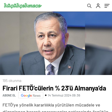
195 okunma
Firari FETÖ’cülerin % 23’ü Almanya’da
14 Temmuz 2024 09:36
ABONE OL
News
FETÖ’ye yönelik kararlılıkla yürütülen mücadele ve
düzenlenen başarılı operasyonlar neticesinde örgütün