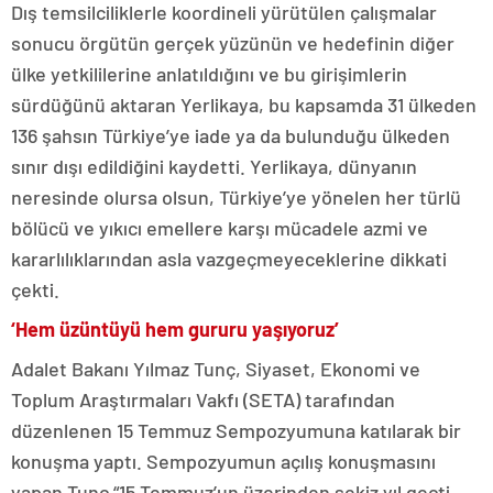
Dış temsilciliklerle koordineli yürütülen çalışmalar
sonucu örgütün gerçek yüzünün ve hedefinin diğer
ülke yetkililerine anlatıldığını ve bu girişimlerin
sürdüğünü aktaran Yerlikaya, bu kapsamda 31 ülkeden
136 şahsın Türkiye’ye iade ya da bulunduğu ülkeden
sınır dışı edildiğini kaydetti. Yerlikaya, dünyanın
neresinde olursa olsun, Türkiye’ye yönelen her türlü
bölücü ve yıkıcı emellere karşı mücadele azmi ve
kararlılıklarından asla vazgeçmeyeceklerine dikkati
çekti.
‘Hem üzüntüyü hem gururu yaşıyoruz’
Adalet Bakanı Yılmaz Tunç, Siyaset, Ekonomi ve
Toplum Araştırmaları Vakfı (SETA) tarafından
düzenlenen 15 Temmuz Sempozyumuna katılarak bir
konuşma yaptı. Sempozyumun açılış konuşmasını
yapan Tunç “15 Temmuz’un üzerinden sekiz yıl geçti.