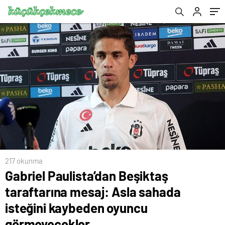
oyuncu görmeyecekler
217 okunma
Gabriel Paulista’dan Beşiktaş
taraftarına mesaj: Asla sahada
isteğini kaybeden oyuncu
görmeyecekler