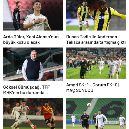
Arda Güler, Xabi Alonso’nun
Dusan Tadic ile Anderson
büyük kozu olacak
Talisca arasında tartışma çıktı
Amed SK: 1 – Çorum FK: 0 |
Göksel Gümüşdağ: TFF,
MAÇ SONUCU
MHK’nin bu durumda
olmasının sorumlusudur