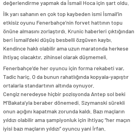
değerlendirme yapmak da İsmail Hoca için şart oldu.
İlk yarı sahanın en çok top kaybeden ismi İsmail’in
etkisiz oyunu Fenerbahçe’nin forvet hattının topu
önüne almasını zorlaştırdı. Krunic haberleri çıktığından
beri İsmail’deki düşüş besbelli özgüven kaybı.
Kendince haklı olabilir ama uzun maratonda herkese
ihtiyaç olacaktır, zihinsel olarak düşmemeli.
Fenerbahçe’de her oyuncu için forma rekabeti var,
Tadic hariç. O da bunun rahatlığında kopyala-yapıştır
ortalarla standartının altında oynuyor.
Cengiz neredeyse hiçbir pozisyonda Antep sol beki
M’Bakata’yla beraber dönemedi. Szymanski sürekli
onun açığını kapatmak zorunda kaldı. Bazı maçların
yıldızı olabilir ama şampiyonluk için ihtiyaç “her maçın
iyisi bazı maçların yıldızı” oyuncu yani İrfan.