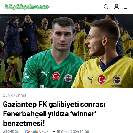
254 okunma
Gaziantep FK galibiyeti sonrası
Fenerbahçeli yıldıza ‘winner’
benzetmesi!
15 Ocak 2024 10:00
ABONE OL
News