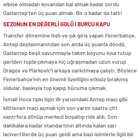
elbise olmadan kovandan bal almak kadar zordu
Gaziantep’ten üç puan almak. Bir o kadar da tatlı!
SEZONUN EN DEĞERLİ GOLÜ | BURCU KAPU
Transfer dönemine hızlı ve şık giriş yapan Fenerbahçe,
Antep deplasmanından son anda üç puanla döndü.
Gaziantep beşli savunmayla takım boyunu kısa tutup
geriden topla çıkmaya hiç uğraşmadan uzun vurup
Dragos ve Markovic’i arkaya sarkıtmaya çalıştı. Böylece
Fenerbahçe’nin en önemli özelliğini etkisiz bırakmış
oldular, baskıyla top kapıp hücuma çıkmak.
İsmail Hoca tıpkı ligin ilk yarısındaki Antep maçı gibi
kilitlenen maçı açmak için son yarım saatte çift
santrfora dönüp merkezi boşaltıp risk aldı. Son
dakikalara kadar standartının altında kalan sarı
lacivertlilerde üç puan geldi ama bazı isimlerle ilgili bir