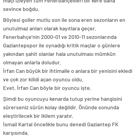
maçı izleyen tüm Fenerbahçelileri bir kere daha
sevince boğdu.
Böylesi goller mutlu son ile sona eren sezonların en
unutulmaz anları olarak kayıtlara geçer.
Fenerbahçe’nin 2000-01 ve 2010-11 sezonlarında
Gaziantepspor ile oynadığı kritik maçlar o günlere
yakından şahit olanlar hala unutulması mümkün
olmayan anlarla doludur.
İrfan Can büyük bir ihtimalle o anlara bir yenisini ekledi
ve çok zor kilidi açan oyuncu oldu.
Evet, İrfan Can böyle bir oyuncu işte.
Şimdi bu oyuncuyu kenarda tutup yerine hangisini
sürerseniz sürün kolay değildir. Önünde sonunda
eleştirilecek bir ikilem yaratır.
İsmail Kartal öncelikle bunu denedi Gaziantep FK
karşısında.