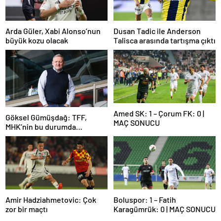
Arda Güler, Xabi Alonso’nun
Dusan Tadic ile Anderson
büyük kozu olacak
Talisca arasında tartışma çıktı
Amed SK: 1 – Çorum FK: 0 |
Göksel Gümüşdağ: TFF,
MAÇ SONUCU
MHK’nin bu durumda
olmasının sorumlusudur
Amir Hadziahmetovic: Çok
Boluspor: 1 – Fatih
zor bir maçtı
Karagümrük: 0 | MAÇ SONUCU