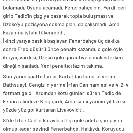
bulamadı. Oyunu açamadı. Fenerbahçe’nin, Ferdi içeri
girip Tadic’in çizgiye basarak topla buluşması ve
Dzeko’yu pozisyona sokma planı da çalışmadı. Ama
kazanma iştahı tükenmedi.
İkinci yarıya baskılı başlayan Fenerbahçe üç dakika
sonra Fred düşürülünce penaltı kazandı, o gole öyle
ihtiyaç vardı ki, Dzeko golü garantiye almak isterken
direği nişanladı. Yeni penaltıcı lazım takıma.
Son yarım saatte İsmail Kartal’dan İsmal’in yerine
Bathsuayi, Cengiz’in yerine İrfan Can hamlesi ve 4-2-4
formatı geldi. Ardından kötü günleri süren Tadic de
kenara alındı ve King girdi. Ama ikinci yarının yıldızı iki
yüzde yüz gol kurtaran Livakovic’ti.
81’de İrfan Can’ın kafayla attığı gole adeta şampiyon
olmuş kadar sevindi Fenerbahçe. Haklıydı. Koruyucu