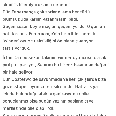
şimdilik bilemiyoruz ama denendi.
Dün Fenerbahçe çok zorlandı ama her türlü
olumsuzluğa karşın kazanmasını bildi.
Geçen sezon böyle maçları geçemiyordu. O günleri
hatırlarsanız Fenerbahçe’nin hem lider hem de
“winner” oyuncu eksikliğini ön plana çıkarıyor,
tartışıyorduk.
İrfan Can bu sezon takımın winner oyuncusu olarak
pırıl pırıl parlıyor. Sanırım bu birçok bakımdan değerli
bir hale geliyor.
Dün Oosterwolde savunmada ve ileri çıkışlarda bize
güzel stoper oyuncu temsili sundu. Hatta ilk yarı
içinde bulunduğu atak organizasyonu golle
sonuçlanmış olsa bugün yazının başlangıcı ve
merkezinde bile olabilirdi.
Konyaspor maçının 3 gollü kahramanı Dzeko tutuktu,