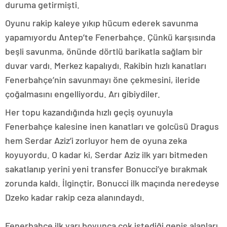
duruma getirmişti.
Oyunu rakip kaleye yıkıp hücum ederek savunma
yapamıyordu Antep’te Fenerbahçe. Çünkü karşısında
beşli savunma, önünde dörtlü barikatla sağlam bir
duvar vardı. Merkez kapalıydı. Rakibin hızlı kanatları
Fenerbahçe’nin savunmayı öne çekmesini, ileride
çoğalmasını engelliyordu. Arı gibiydiler.
Her topu kazandığında hızlı geçiş oyunuyla
Fenerbahçe kalesine inen kanatları ve golcüsü Dragus
hem Serdar Aziz’i zorluyor hem de oyuna zeka
koyuyordu. O kadar ki, Serdar Aziz ilk yarı bitmeden
sakatlanıp yerini yeni transfer Bonucci’ye bırakmak
zorunda kaldı. İlginçtir, Bonucci ilk maçında neredeyse
Dzeko kadar rakip ceza alanındaydı.
Fenerbahçe ilk yarı boyunca çok istediği geniş alanları