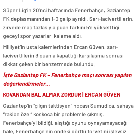
Süper Lig’in 20’nci haftasında Fenerbahçe, Gaziantep
FK deplasmanından 1-0 galip ayrıldı. Sarı-lacivertlilerin,
zirvede maç fazlasıyla puan farkını 5’e yükselttiği
geceyi spor yazarları kaleme aldı.
Milliyet’in usta kalemlerinden Ercan Güven, sarı-
lacivertlilerin 3 puanla kapattığı karşılaşma sonrası
dikkat çeken bir benzetmede bulundu.
İşte Gaziantep FK – Fenerbahçe maçı sonrası yapılan
değerlendirmeler…
KOVANDAN BAL ALMAK ZORDUR | ERCAN GÜVEN
Gaziantep’in “çılgın taktisyen” hocası Sumudica, sahaya
“rakibe özel” koskoca bir problemle çıkmış,
Fenerbahçe’yi bildiği, alıştığı oyunu oynayamayacağı
hale, Fenerbahçe’nin öndeki dörtlü forvetini işlevsiz