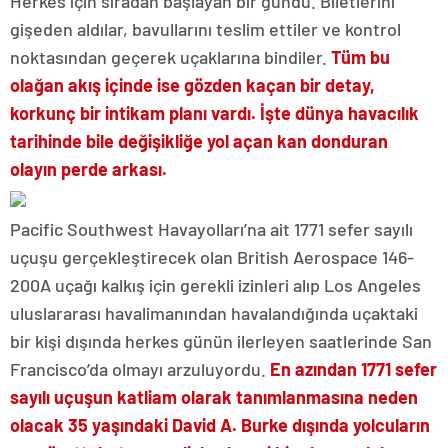
Herkes için sıradan başlayan bir gündü. Biletlerini
gişeden aldılar, bavullarını teslim ettiler ve kontrol
noktasından geçerek uçaklarına bindiler.
Tüm bu
olağan akış içinde ise gözden kaçan bir detay,
korkunç bir intikam planı vardı. İşte dünya havacılık
tarihinde bile değişikliğe yol açan kan donduran
olayın perde arkası.
Pacific Southwest Havayolları’na ait 1771 sefer sayılı
uçuşu gerçekleştirecek olan British Aerospace 146-
200A uçağı kalkış için gerekli izinleri alıp Los Angeles
uluslararası havalimanından havalandığında uçaktaki
bir kişi dışında herkes günün ilerleyen saatlerinde San
Francisco’da olmayı arzuluyordu.
En azından 1771 sefer
sayılı uçuşun katliam olarak tanımlanmasına neden
olacak 35 yaşındaki David A. Burke dışında yolcuların