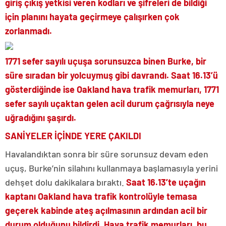
giriş çıkış yetkisi veren kodları ve şifreleri de bildiği
için planını hayata geçirmeye çalışırken çok
zorlanmadı.
1771 sefer sayılı uçuşa sorunsuzca binen Burke, bir
süre sıradan bir yolcuymuş gibi davrandı. Saat 16.13’ü
gösterdiğinde ise Oakland hava trafik memurları, 1771
sefer sayılı uçaktan gelen acil durum çağrısıyla neye
uğradığını şaşırdı.
SANİYELER İÇİNDE YERE ÇAKILDI
Havalandıktan sonra bir süre sorunsuz devam eden
uçuş, Burke’nin silahını kullanmaya başlamasıyla yerini
dehşet dolu dakikalara bıraktı.
Saat 16.13’te uçağın
kaptanı Oakland hava trafik kontrolüyle temasa
geçerek kabinde ateş açılmasının ardından acil bir
durum olduğunu bildirdi. Hava trafik memurları, bu