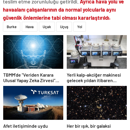
teslim etme zorunluluğu getirildi.
Ayrıca hava yolu ve
havaalanı çalışanlarının da normal yolcularla aynı
güvenlik önlemlerine tabi olması kararlaştırıldı.
Burke
Hava
Uçak
Uçuş
Yol
TBMM’de “Veriden Karara
Yerli kalp-akciğer makinesi
Ulusal Yapay Zeka Zirvesi”
gelecek yıldan itibaren
başladı
kullanılacak
Afet iletişiminde uydu
Her bir ışık, bir galaksi