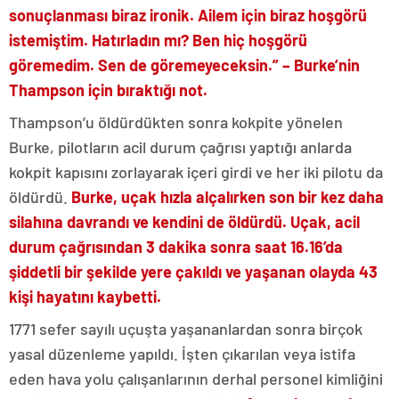
sonuçlanması biraz ironik. Ailem için biraz hoşgörü
istemiştim. Hatırladın mı? Ben hiç hoşgörü
göremedim. Sen de göremeyeceksin.” – Burke’nin
Thampson için bıraktığı not.
Thampson’u öldürdükten sonra kokpite yönelen
Burke, pilotların acil durum çağrısı yaptığı anlarda
kokpit kapısını zorlayarak içeri girdi ve her iki pilotu da
öldürdü.
Burke, uçak hızla alçalırken son bir kez daha
silahına davrandı ve kendini de öldürdü. Uçak, acil
durum çağrısından 3 dakika sonra saat 16.16’da
şiddetli bir şekilde yere çakıldı ve yaşanan olayda 43
kişi hayatını kaybetti.
1771 sefer sayılı uçuşta yaşananlardan sonra birçok
yasal düzenleme yapıldı. İşten çıkarılan veya istifa
eden hava yolu çalışanlarının derhal personel kimliğini