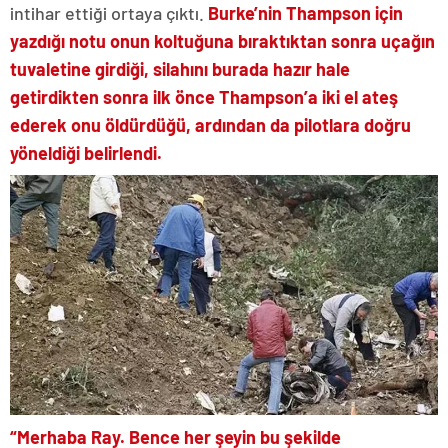
intihar ettiği ortaya çıktı.
Burke’nin Thampson için
yazdığı notu onun koltuğuna bıraktıktan sonra uçağın
tuvaletine girdiği, silahını burada hazır hale
getirdikten sonra ilk önce Thampson’a iki el ateş
ederek onu öldürdüğü, ardından da pilotlara doğru
yöneldiği belirlendi.
“Merhaba Ray. Bence her şeyin bu şekilde