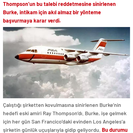
Thompson’un bu talebi reddetmesine sinirlenen
Burke, intikam için akıl almaz bir yönteme
başvurmaya karar verdi.
Çalıştığı şirketten kovulmasına sinirlenen Burke’nin
hedefi eski amiri Ray Thompson’dı. Burke, işe gelmek
için her gün San Francico’daki evinden Los Angeles’a
şirketin günlük uçuşlarıyla gidip geliyordu.
Bu durumu