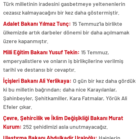
Türk milletinin iradesini gasbetmeye yeltenenlerin
cezasız kalmayacağını bir kez daha göstermiştir.
Adalet Bakanı Yılmaz Tunç:
15 Temmuz’la birlikte
ülkemizde artık darbeler dönemi bir daha açılmamak
üzere kapanmıştır.
Milli Eğitim Bakanı Yusuf Tekin:
15 Temmuz,
emperyalistlere ve onların iş birlikçilerine verilmiş
tarihî ve destansı bir cevaptır.
İçişleri Bakanı Ali Yerlikaya:
O gün bir kez daha gördük
ki bu milletin bağrından; daha nice Karayılanlar,
Şahinbeyler, Şehitkamiller, Kara Fatmalar, Yörük Ali
Efeler çıkar.
Çevre, Şehircilik ve İklim Değişikliği Bakanı Murat
Kurum:
252 şehidimizi asla unutmayacağız.
Ulaştırma Bakanı Abdulkadir Uraloğlu:
Hainlerin