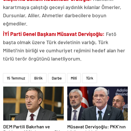
karartmaya çalıştığı geceyi aydınlık kılanlar Ömerler,
Dursunlar, Aliler, Ahmetler darbecilere boyun
eğmediler.
İYİ Parti Genel Başkanı Müsavat Dervişoğlu:
Fetö
başta olmak üzere Türk devletinin varlığı, Türk
Milleti’nin birliği ve cumhuriyet rejimini hedef alan her
türlü terör örgütünü lanetliyorum.
15 Temmuz
Birlik
Darbe
Millî
Türk
DEM Partili Bakırhan ve
Müsavat Dervişoğlu: PKK’nın