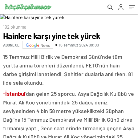
192 okunma
Hainlere karşı yine tek yürek
16 Temmuz 2024 08:00
ABONE OL
News
15 Temmuz Milli Birlik ve Demokrasi Günü’nde tüm
yurtta anma törenleri düzenlendi, FETÖ’nün hain
darbe girişimi lanetlendi. Şehitler dualarla anılırken, 81
ilde sela okundu.
-İstanbul
’dan gelen 25 sporcu, Asya Dağcılık Kulübü ve
Murat Ali Koç yönetimindeki 25 dağcı, deniz
seviyesinden 4 bin 58 metre yükseklikteki Süphan
Dağı’na 15 Temmuz Demokrasi ve Millî Birlik Günü zirve
tırmanışı yaptı. Gece saatlerinde tırmanışa geçen Asya
Dağcılık Kulübü ve Murat Ali Koç yönetimindeki 25