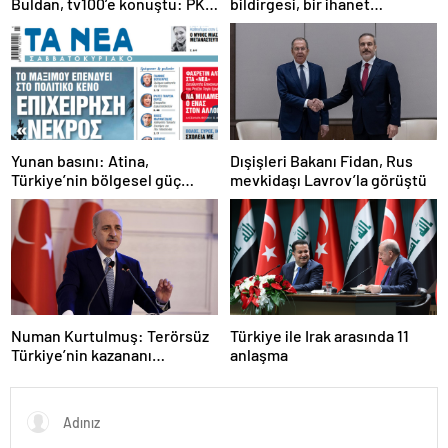
Buldan, tv100’e konuştu: PKK
bildirgesi, bir ihanet
ne zaman kendini feshedecek
açıklamasıdır
Yunan basını: Atina,
Dışişleri Bakanı Fidan, Rus
Türkiye’nin bölgesel güç
mevkidaşı Lavrov’la görüştü
olmasını durduramadı
Numan Kurtulmuş: Terörsüz
Türkiye ile Irak arasında 11
Türkiye’nin kazananı
anlaşma
milletimiz olacak