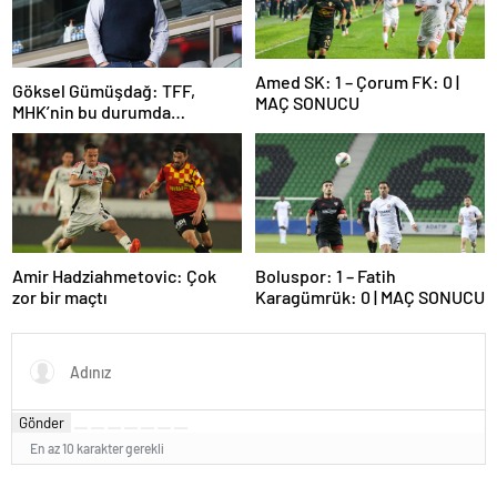
Amed SK: 1 – Çorum FK: 0 |
Göksel Gümüşdağ: TFF,
MAÇ SONUCU
MHK’nin bu durumda
olmasının sorumlusudur
Amir Hadziahmetovic: Çok
Boluspor: 1 – Fatih
zor bir maçtı
Karagümrük: 0 | MAÇ SONUCU
Gönder
En az 10 karakter gerekli