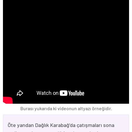
Burası yukarıda ki videonun altyazı örneğidir.
Öte yandan Dağlık Karabağ’da çatışmaları sona