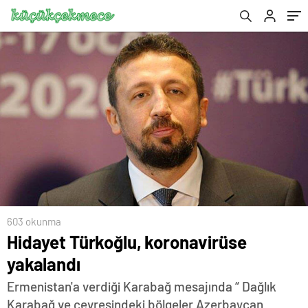
603 okunma
Hidayet Türkoğlu, koronavirüse
yakalandı
Ermenistan'a verdiği Karabağ mesajında “ Dağlık
Karabağ ve çevresindeki bölgeler Azerbaycan