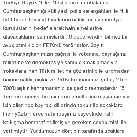
Türkiye Büyük Millet Meclisimizi bombalamış;
Cumhurbaşkanlığı Külliyesi, polis karargâhları ile Millî
İstihbarat Teşkilât binalarına saldırılmış ve medya
kuruluşlarını hedef alarak hain emellerine
ulaşacaklarını sanmışlardır. O gece kendini bilmez bir
avuç azınlık olan FETÖ’cü teröristler, Sayın
Cumhurbaşkanımızın çağrısı ile vatanına, bayrağına,
milletine ve demokrasiye sahip çıkmak amacıyla
sokaklara inen Türk milletine gözlerini bile kırpmadan
haince saldırmışlar ve 251 kahramanımızı şehit, 2 bin
700’ü aşkın kahramanımızı da gazi bırakmışlardır. 15
Temmuz gecesi bu hainlerin emellerine ulaşamamaları
için ellerinde bayrak, dillerinde tekbir ile sokaklara
inen yüz binlerce vatandaşımız sayesinde hain
kalkışma bertaraf edilmiş ve gereken cevap misli ile
verilmiştir. Yurdumuzun dört bir tarafında uçaklara,