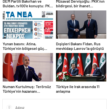
DEM Partili Bakırhan ve
Müsavat Dervişoğlu: PKK’nın
Buldan, tv100’e konuştu: PKK
bildirgesi, bir ihanet
ne zaman kendini feshedecek
açıklamasıdır
Yunan basını: Atina,
Dışişleri Bakanı Fidan, Rus
Türkiye’nin bölgesel güç
mevkidaşı Lavrov’la görüştü
olmasını durduramadı
Numan Kurtulmuş: Terörsüz
Türkiye ile Irak arasında 11
Türkiye’nin kazananı
anlaşma
milletimiz olacak