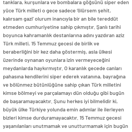
tanklara, kurşunlara ve bombalara göğsünü siper eden
yüce Türk milleti o gece sadece ‘ölürsem şehit,
kalırsam gazi’ olurum inancıyla bir an bile tereddüt
etmeden cumhuriyetine sahip çıkmıştır. Şanlı tarihi
boyunca kahramanlık destanlarına adını yazdıran aziz
Türk milleti, 15 Temmuz gecesi de birlik ve
beraberliğini bir kez daha göstermiş, asla ülkesi
üzerinde oynanan oyunlara izin vermeyeceğini
meydanlarda haykırmıştır. O karanlık gecede canları
pahasına kendilerini siper ederek vatanına, bayrağına
ve bölünmez bütünlüğüne sahip çıkan Türk milletini
kimse bölmeyi ve parçalamayı dün olduğu gibi bugün
de başaramayacaktır. Şunu herkes iyi bilmelidir ki,
büyük ülke Türkiye yolunda emin adımlar ile ilerleyen
bizleri kimse durduramayacaktır. 15 Temmuz gecesi
yaşanılanları unutmamak ve unutturmamak için bugün