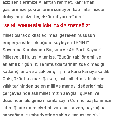
aziz şehitlerimize Allah’tan rahmet, kahraman
gazilerimize şükranlarımı sunuyor, katılımlarınızdan
dolayı hepinize teşekkür ediyorum” dedi.
“85 MİLYONUN BİRLİĞİNİ TAKİP EDECEĞİZ”
Millet olarak dikkat edilmesi gereken hususun
emperyalistler olduğunu söyleyen TBMM Milli
Savunma Komisyonu Başkanı ve AK Parti Kayseri
Milletvekili Hulusi Akar ise, “Bugün tabi önemli ve
anlamlı bir gün. 15 Temmuz’da tarihimizde olmadığı
kadar iğrenç ve alçak bir girişimle karşı karşıya kaldık.
Çok şükür bu alçaklığa karşı asil milletimiz binlerce
yıllık tarihinden gelen milli ve manevi değerlerimiz
çerçevesinde asil milletimizin sevgisi, güveni ve
duasından aldığımız ilhamla sayın Cumhurbaşkanımızın
liderliğinde memleketini, vatanını seven, bayrağına,
sancağına, cumhuriyetine sahip çıkan asker, sivil,