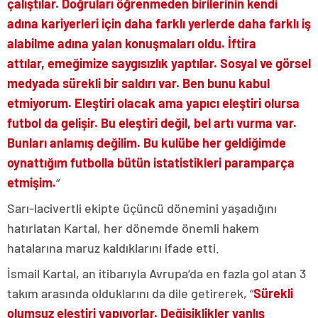
çalıştılar. Doğruları öğrenmeden birilerinin kendi
adına kariyerleri için daha farklı yerlerde daha farklı iş
alabilme adına yalan konuşmaları oldu. İftira
attılar, emeğimize saygısızlık yaptılar. Sosyal ve görsel
medyada sürekli bir saldırı var. Ben bunu kabul
etmiyorum. Eleştiri olacak ama yapıcı eleştiri olursa
futbol da gelişir. Bu eleştiri değil, bel artı vurma var.
Bunları anlamış değilim. Bu kulübe her geldiğimde
oynattığım futbolla bütün istatistikleri paramparça
etmişim.
“
Sarı-lacivertli ekipte üçüncü dönemini yaşadığını
hatırlatan Kartal, her dönemde önemli hakem
hatalarına maruz kaldıklarını ifade etti.
İsmail Kartal, an itibarıyla Avrupa’da en fazla gol atan 3
takım arasında olduklarını da dile getirerek, “
Sürekli
olumsuz eleştiri yapıyorlar. Değişiklikler yanlış