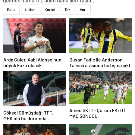
gelmesi İsmail’i 2 adım daha ileri taşıdı.”
Bana
futbol
Kartal
Tek
Var.
Arda Güler, Xabi Alonso’nun
Dusan Tadic ile Anderson
büyük kozu olacak
Talisca arasında tartışma çıktı
Amed SK: 1 – Çorum FK: 0 |
Göksel Gümüşdağ: TFF,
MAÇ SONUCU
MHK’nin bu durumda
olmasının sorumlusudur