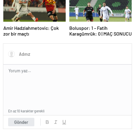
Amir Hadziahmetovic: Çok
Boluspor: 1 – Fatih
zor bir maçtı
Karagümrük: 0 | MAÇ SONUCU
En az 10 karakter gerekli
Gönder