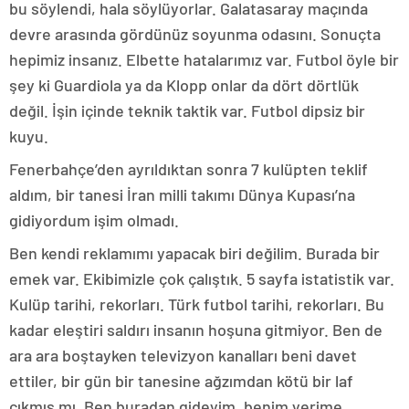
bu söylendi, hala söylüyorlar. Galatasaray maçında
devre arasında gördünüz soyunma odasını. Sonuçta
hepimiz insanız. Elbette hatalarımız var. Futbol öyle bir
şey ki Guardiola ya da Klopp onlar da dört dörtlük
değil. İşin içinde teknik taktik var. Futbol dipsiz bir
kuyu.
Fenerbahçe’den ayrıldıktan sonra 7 kulüpten teklif
aldım, bir tanesi İran milli takımı Dünya Kupası’na
gidiyordum işim olmadı.
Ben kendi reklamımı yapacak biri değilim. Burada bir
emek var. Ekibimizle çok çalıştık. 5 sayfa istatistik var.
Kulüp tarihi, rekorları. Türk futbol tarihi, rekorları. Bu
kadar eleştiri saldırı insanın hoşuna gitmiyor. Ben de
ara ara boştayken televizyon kanalları beni davet
ettiler, bir gün bir tanesine ağzımdan kötü bir laf
çıkmış mı. Ben buradan gideyim, benim yerime