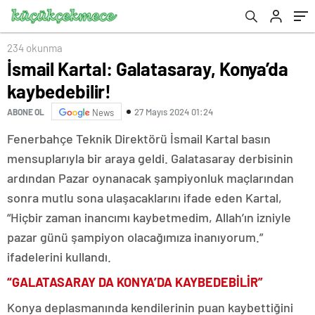
234 okunma
İsmail Kartal: Galatasaray, Konya’da
kaybedebilir!
27 Mayıs 2024 01:24
ABONE OL
News
Fenerbahçe Teknik Direktörü İsmail Kartal basın
mensuplarıyla bir araya geldi. Galatasaray derbisinin
ardından Pazar oynanacak şampiyonluk maçlarından
sonra mutlu sona ulaşacaklarını ifade eden Kartal,
“Hiçbir zaman inancımı kaybetmedim, Allah’ın izniyle
pazar günü şampiyon olacağımıza inanıyorum.”
ifadelerini kullandı.
“GALATASARAY DA KONYA’DA KAYBEDEBİLİR”
Konya deplasmanında kendilerinin puan kaybettiğini