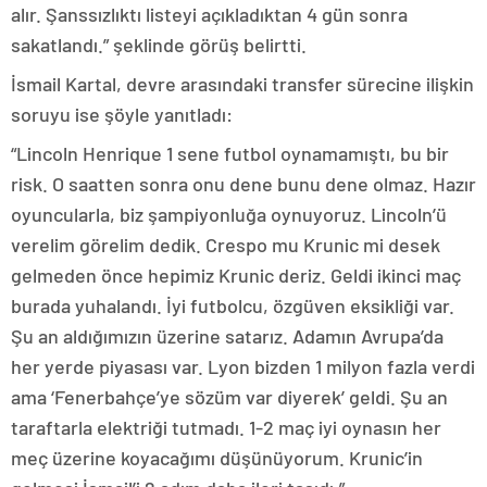
alır. Şanssızlıktı listeyi açıkladıktan 4 gün sonra
sakatlandı.” şeklinde görüş belirtti.
İsmail Kartal, devre arasındaki transfer sürecine ilişkin
soruyu ise şöyle yanıtladı:
“Lincoln Henrique 1 sene futbol oynamamıştı, bu bir
risk. O saatten sonra onu dene bunu dene olmaz. Hazır
oyuncularla, biz şampiyonluğa oynuyoruz. Lincoln’ü
verelim görelim dedik. Crespo mu Krunic mi desek
gelmeden önce hepimiz Krunic deriz. Geldi ikinci maç
burada yuhalandı. İyi futbolcu, özgüven eksikliği var.
Şu an aldığımızın üzerine satarız. Adamın Avrupa’da
her yerde piyasası var. Lyon bizden 1 milyon fazla verdi
ama ‘Fenerbahçe’ye sözüm var diyerek’ geldi. Şu an
taraftarla elektriği tutmadı. 1-2 maç iyi oynasın her
meç üzerine koyacağımı düşünüyorum. Krunic’in