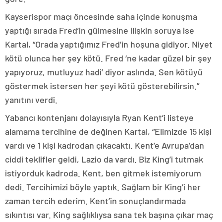
Kayserispor maçı öncesinde saha içinde konuşma
yaptığı sırada Fred’in gülmesine ilişkin soruya ise
Kartal, “Orada yaptığımız Fred’in hoşuna gidiyor. Niyet
kötü olunca her şey kötü. Fred ‘ne kadar güzel bir şey
yapıyoruz, mutluyuz hadi’ diyor aslında. Sen kötüyü
göstermek istersen her şeyi kötü gösterebilirsin.”
yanıtını verdi.
Yabancı kontenjanı dolayısıyla Ryan Kent’i listeye
alamama tercihine de değinen Kartal, “Elimizde 15 kişi
vardı ve 1 kişi kadrodan çıkacaktı. Kent’e Avrupa’dan
ciddi teklifler geldi, Lazio da vardı. Biz King’i tutmak
istiyorduk kadroda. Kent, ben gitmek istemiyorum
dedi. Tercihimizi böyle yaptık. Sağlam bir King’i her
zaman tercih ederim. Kent’in sonuçlandırmada
sıkıntısı var. King sağlıklıysa sana tek başına çıkar maç