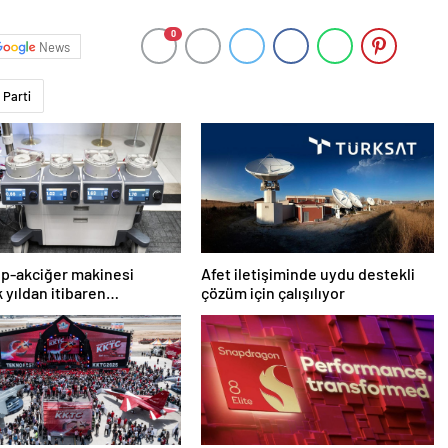
0
News
Parti
alp-akciğer makinesi
Afet iletişiminde uydu destekli
 yıldan itibaren
çözüm için çalışılıyor
lacak