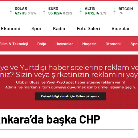
DOLAR
EURO
ALTIN
BITCOIN
47,7115
55,1624
6.672,14
%
0.17%
0.26%
2,77
Ekonomi
Spor
Kadın
Foto Galeri
Videolar
Bilim & Teknoloji
Doğa
Hayvanlar
Magazin
Otomobil
Spo
 Ankara’da başka CHP