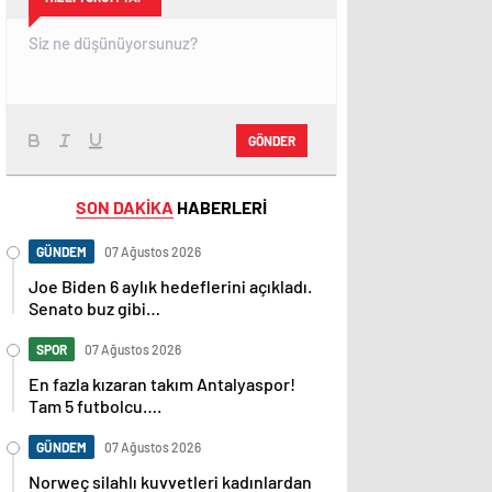
GÖNDER
SON DAKİKA
HABERLERİ
GÜNDEM
07 Ağustos 2026
Joe Biden 6 aylık hedeflerini açıkladı.
Senato buz gibi…
SPOR
07 Ağustos 2026
En fazla kızaran takım Antalyaspor!
Tam 5 futbolcu….
GÜNDEM
07 Ağustos 2026
Norweç silahlı kuvvetleri kadınlardan