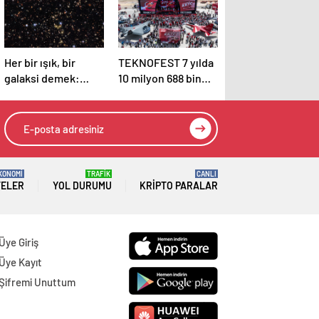
Her bir ışık, bir
TEKNOFEST 7 yılda
galaksi demek:
10 milyon 688 bin
Binlerce galaksi tek
kişiyi ağırladı
karede
görüntülendi
KONOMİ
TRAFİK
CANLI
TELER
YOL DURUMU
KRIPTO PARALAR
Üye Giriş
Üye Kayıt
Şifremi Unuttum