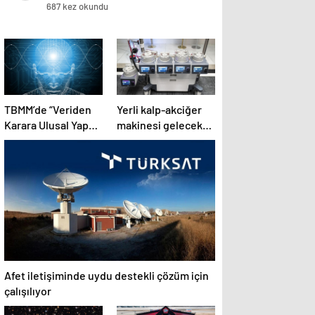
687 kez okundu
TBMM’de “Veriden
Yerli kalp-akciğer
Karara Ulusal Yapay
makinesi gelecek
Zeka Zirvesi”
yıldan itibaren
başladı
kullanılacak
Afet iletişiminde uydu destekli çözüm için
çalışılıyor