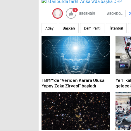
0
BEĞENDİM
ABONE OL
Aday
Başkan
Dem Parti
İstanbul
TBMM’de “Veriden Karara Ulusal
Yerli k
Yapay Zeka Zirvesi” başladı
gelecek
kullanı