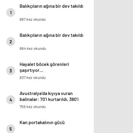
Balıkçıların ağına bir dev takıldı
1
867 kez okundu
Balıkçıların ağına bir dev takıldı
2
864 kez okundu
Hayalet böcek görenleri
şaşırtıyor…
3
837 kez okundu
Avustralya’da kıyıya vuran
balinalar: 70’i kurtarıldı, 380’i
4
öldü
759 kez okundu
Kan portakalının gücü
5