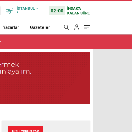
İMSAK'A
İSTANBUL
02:00
KALAN SÜRE
°
Yazarlar
Gazeteler
r
HIZLI YORUM YAP