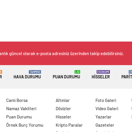
anlık güncel olarak e-posta adresiniz üzerinden takip edebilirsiniz.
K
TAHMİNİ
LİG
EKONOMİ
E
R
HAVA DURUMU
PUAN DURUMU
HISSELER
PARI
Canlı Borsa
Altınlar
Foto Galeri
Namaz Vakitleri
Dövizler
Video Galeri
Puan Durumu
Hisseler
Yazarlar
Örnek Burç Yorumu
Kripto Paralar
Gazeteler