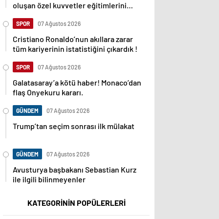
oluşan özel kuvvetler eğitimlerini
başlattı.
SPOR
07 Ağustos 2026
Cristiano Ronaldo’nun akıllara zarar
tüm kariyerinin istatistiğini çıkardık !
SPOR
07 Ağustos 2026
Galatasaray’a kötü haber! Monaco’dan
flaş Onyekuru kararı.
GÜNDEM
07 Ağustos 2026
Trump’tan seçim sonrası ilk mülakat
GÜNDEM
07 Ağustos 2026
Avusturya başbakanı Sebastian Kurz
ile ilgili bilinmeyenler
KATEGORİNİN POPÜLERLERİ