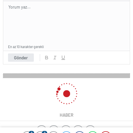
En az 10 karakter gerekli
Gönder
0
0
0
0