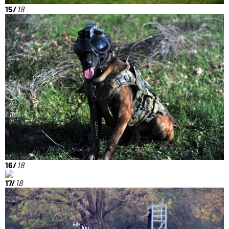
15/
18
16/
18
17/
18