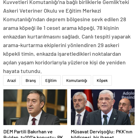
Kuvvetleri Komutanlığı’na bağlı birliklerle Gemlik’teki
Askeri Veteriner Okulu ve Eğitim Merkezi
Komutanlığı’ndan deprem bölgesine sevk edilen 28
arama köpeği ile 1 ceset arama köpeği, 78 kişinin
enkazdan kurtarılmasını sağladı. Canlı tespiti yaparak
arama-kurtarma ekiplerini yönlendiren 29 askeri
köpekli timin, enkazda işaretledikleri noktalardan
açılan yaşam koridorlarıyla yüzlerce kişi de yeniden
hayata tutundu.
Arazi
Branş
Eğitim
Komutanlığı
Köpek
DEM Partili Bakırhan ve
Müsavat Dervişoğlu: PKK’nın
Buldan, tv100’e konuştu: PKK
bildirgesi, bir ihanet