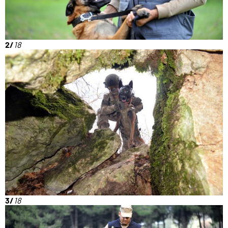
2/
18
3/
18