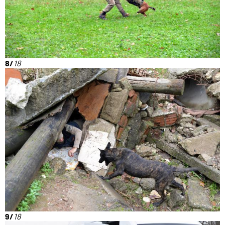
8/
18
9/
18