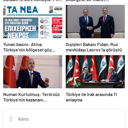
ne zaman kendini feshedecek
açıklamasıdır
Yunan basını: Atina,
Dışişleri Bakanı Fidan, Rus
Türkiye’nin bölgesel güç
mevkidaşı Lavrov’la görüştü
olmasını durduramadı
Numan Kurtulmuş: Terörsüz
Türkiye ile Irak arasında 11
Türkiye’nin kazananı
anlaşma
milletimiz olacak