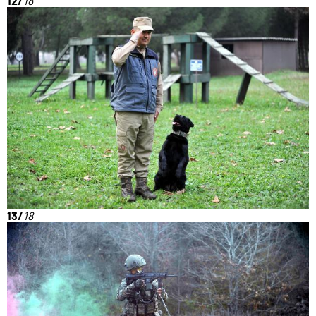
12/
18
13/
18