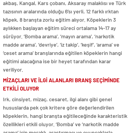
akbaş, Kangal, Kars çobanı, Aksaray malaklısı ve Türk
tazısının aralarında olduğu 6’sı yerli, 12 farklı ırktan
köpek, 8 branşta zorlu eğitim alıyor. Köpeklerin 3
aylıkken başlayan eğitim süreci ortalama 14-17 ay
sürüyor. ‘Bomba arama’, ‘mayın arama’, ‘narkotik
madde arama’, ‘devriye’, ‘iz takip’, ‘keşif’, ‘arama’ ve
‘ceset arama’ branşlarında eğitilen köpeklerin hangi
eğitimi alacağına ise bir heyet tarafından karar
veriliyor.
MİZAÇLARI VE İLGİ ALANLARI BRANŞ SEÇİMİNDE
ETKİLİ OLUYOR
Irk, cinsiyet, mizaç, cesaret, ilgi alanı gibi genel
hususlarda pek çok kritere göre değerlendirilen
köpeklerin, hangi branşta eğitileceğinde karakteristik
özellikleri etkili oluyor. ‘Bomba’ ve ‘narkotik madde
arama’ için meraklı, araştırmacı ve oyuncaklarla