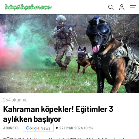
254 okunma
Kahraman köpekler! Eğitimler 3
aylıkken başlıyor
27 Ocak 2024 10:24
ABONE OL
News